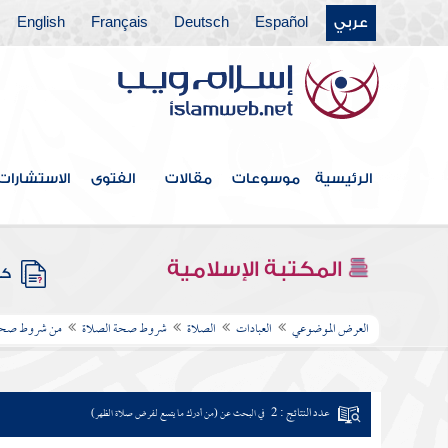
عربي
Español
Deutsch
Français
English
الرئيسية
موسوعات
مقالات
الفتوى
الاستشارات
المكتبة الإسلامية
كتب
العرض الموضوعي
العبادات
الصلاة
شروط صحة الصلاة
من شروط صحة ا
عدد النتائج : 2
في البحث عن (من أدرك ما يتسع لفرض صلاة الظهر)