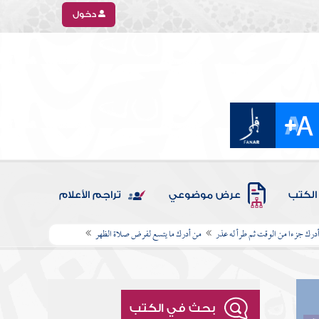
دخول
الكتب
عرض موضوعي
تراجم الأعلام
درك جزءا من الوقت ثم طرأ له عذر
من أدرك ما يتسع لفرض صلاة الظهر
بحث في الكتب