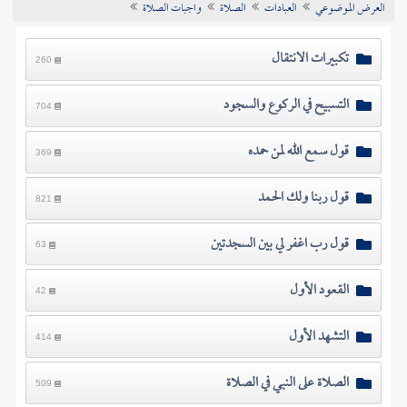
العرض الموضوعي
العبادات
الصلاة
واجبات الصلاة
تراجم الأعلام
تكبيرات الانتقال
260
التسبيح في الركوع والسجود
704
قول سمع الله لمن حمده
369
قول ربنا ولك الحمد
821
قول رب اغفر لي بين السجدتين
63
القعود الأول
42
التشهد الأول
414
الصلاة على النبي في الصلاة
509