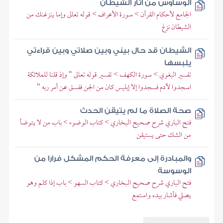
الوساوس من آثار الشيطان
الجامع لأحكام القرآن > سورة الأعراف > قوله تعالى وإما ينزغنك من
الشيطان نزغ
الشيطان قد حال بيني وبين صلاتي وبين قراءتي
يلبسها
تفسير البغوي > سورة الكهف > تفسير قوله تعالى " وإذ قلنا للملائكة
اسجدوا لآدم فسجدوا إلا إبليس كان من الجن ففسق عن أمر ربه "
صحة الصلاة ما لم يتيقن الحدث
فتح الباري شرح صحيح البخاري > كتاب الوضوء > باب من لا يتوضأ
من الشك حتى يستيقن
والمبادرة إلى معرفة الحكم المشكل فرارا من
الوسوسة
فتح الباري شرح صحيح البخاري > كتاب السهو > باب إذا كلم وهو
يصلي فأشار بيده واستمع