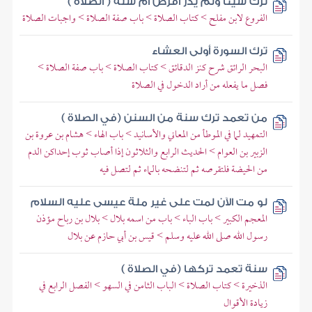
ترك شيئا ولم يدر أفرض أم سنة ( الصلاة )
الفروع لابن مفلح > كتاب الصلاة > باب صفة الصلاة > واجبات الصلاة
ترك السورة أولى العشاء
البحر الرائق شرح كنز الدقائق > كتاب الصلاة > باب صفة الصلاة >
فصل ما يفعله من أراد الدخول في الصلاة
من تعمد ترك سنة من السنن (في الصلاة )
التمهيد لما في الموطأ من المعاني والأسانيد > باب الهاء > هشام بن عروة بن
الزبير بن العوام > الحديث الرابع والثلاثون إذا أصاب ثوب إحداكن الدم
من الحيضة فلتقرصه ثم لتنضحه بالماء ثم لتصل فيه
لو مت الآن لمت على غير ملة عيسى عليه السلام
المعجم الكبير > باب الباء > باب من اسمه بلال > بلال بن رباح مؤذن
رسول الله صلى الله عليه وسلم > قيس بن أبي حازم عن بلال
سنة تعمد تركها (في الصلاة )
الذخيرة > كتاب الصلاة > الباب الثامن في السهو > الفصل الرابع في
زيادة الأقوال