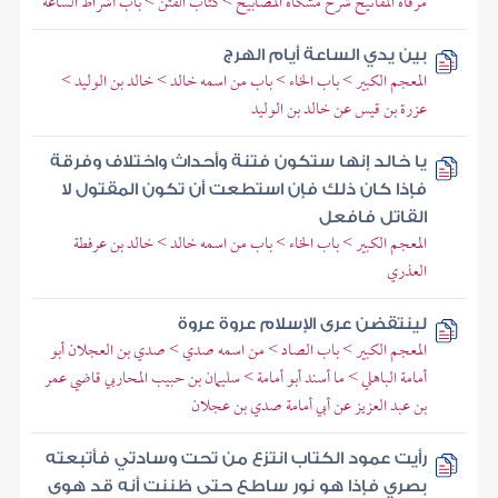
مرقاة المفاتيح شرح مشكاة المصابيح > كتاب الفتن > باب أشراط الساعة
بين يدي الساعة أيام الهرج
المعجم الكبير > باب الخاء > باب من اسمه خالد > خالد بن الوليد >
عزرة بن قيس عن خالد بن الوليد
يا خالد إنها ستكون فتنة وأحداث واختلاف وفرقة
فإذا كان ذلك فإن استطعت أن تكون المقتول لا
القاتل فافعل
المعجم الكبير > باب الخاء > باب من اسمه خالد > خالد بن عرفطة
العذري
لينتقضن عرى الإسلام عروة عروة
المعجم الكبير > باب الصاد > من اسمه صدي > صدي بن العجلان أبو
أمامة الباهلي > ما أسند أبو أمامة > سليمان بن حبيب المحاربي قاضي عمر
بن عبد العزيز عن أبي أمامة صدي بن عجلان
رأيت عمود الكتاب انتزع من تحت وسادتي فأتبعته
بصري فإذا هو نور ساطع حتى ظننت أنه قد هوى