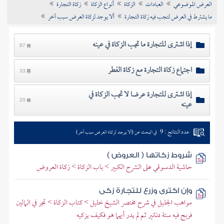
العرض الموضوعي
العبادات
الزكاة
أنواع الزكاة
زكاة التجارة
تراجم الأعلام
ما يشترط في العرض لتجب فيه زكاة التجارة
ألا يوجد لزكاة العرض سبب آخر
إذا اشترى للتجارة ما تجب الزكاة في عينه
87
اجتماع زكاة التجارة مع زكاة الفطر
33
إذا اشترى للتجارة عرضا لا تجب الزكاة في
عينه
20
عدد النتائج : 9
في البحث عن (ألا يوجد لزكاة العرض سبب آخر)
شروط زكاتها ( العروض )
حاشية الدسوقي على الشرح الكبير > باب الزكاة > زكاة العروض
وإن اكترى وزرع للتجارة زكى
مواهب الجليل في شرح مختصر الشيخ خليل > كتاب الزكاة > تجر في المالين
فربح فيه ستة دنانير ثم لم يدر أيهما هو فكيف يزكيه