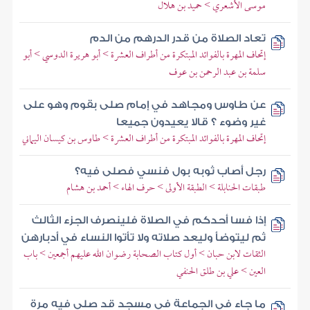
موسى الأشعري > حميد بن هلال
تعاد الصلاة من قدر الدرهم من الدم
إتحاف المهرة بالفوائد المبتكرة من أطراف العشرة > أبو هريرة الدوسي > أبو
سلمة بن عبد الرحمن بن عوف
عن طاوس ومجاهد في إمام صلى بقوم وهو على
غير وضوء ؟ قالا يعيدون جميعا
إتحاف المهرة بالفوائد المبتكرة من أطراف العشرة > طاوس بن كيسان اليماني
رجل أصاب ثوبه بول فنسي فصلى فيه؟
طبقات الحنابلة > الطبقة الأولى > حرف الهاء > أحمد بن هشام
إذا فسا أحدكم في الصلاة فلينصرف الجزء الثالث
ثم ليتوضأ وليعد صلاته ولا تأتوا النساء في أدبارهن
الثقات لابن حبان > أول كتاب الصحابة رضوان الله عليهم أجمعين > باب
العين > علي بن طلق الحنفي
ما جاء في الجماعة في مسجد قد صلي فيه مرة