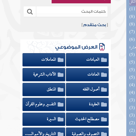
الكل
[
بحث متقدم
]
(6) إتحاف المهرة بالفوائد المبتكرة من أطراف
عشرة
العرض الموضوعي
العبادات
المعاملات
العادات
الآداب الشرعية
أصول الفقه
المنطق
العقيدة
التفسير وعلوم القرآن
مصطلح الحديث
السيرة
التصوف والصوفية
التاريخ والأمم السابقة