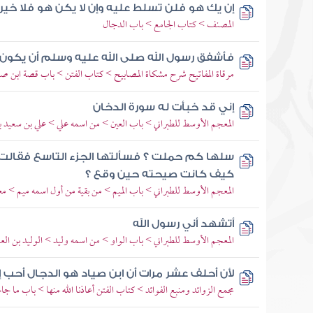
إن يك هو فلن تسلط عليه وإن لا يكن هو فلا خير
المصنف > كتاب الجامع > باب الدجال
فأشفق رسول الله صلى الله عليه وسلم أن يكون 
مرقاة المفاتيح شرح مشكاة المصابيح > كتاب الفتن > باب قصة ابن صي
إني قد خبأت له سورة الدخان
المعجم الأوسط للطبراني > باب العين > من اسمه علي > علي بن سعيد ب
سلها كم حملت ؟ فسألتها الجزء التاسع فقالت
كيف كانت صيحته حين وقع ؟
المعجم الأوسط للطبراني > باب الميم > من بقية من أول اسمه ميم > معاذ
أتشهد أني رسول الله
المعجم الأوسط للطبراني > باب الواو > من اسمه وليد > الوليد بن ال
لأن أحلف عشر مرات أن ابن صياد هو الدجال أحب 
مجمع الزوائد ومنبع الفوائد > كتاب الفتن أعاذنا الله منها > باب ما جاء