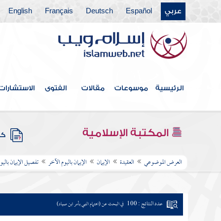
عربي
Español
Deutsch
Français
English
الرئيسية
موسوعات
مقالات
الفتوى
الاستشارات
المكتبة الإسلامية
كتب
العرض الموضوعي
العقيدة
الإيمان
الإيمان باليوم الآخر
تفصيل الإيمان باليو
عدد النتائج : 100
في البحث عن (اهتمام النبي بأمر ابن صياد)