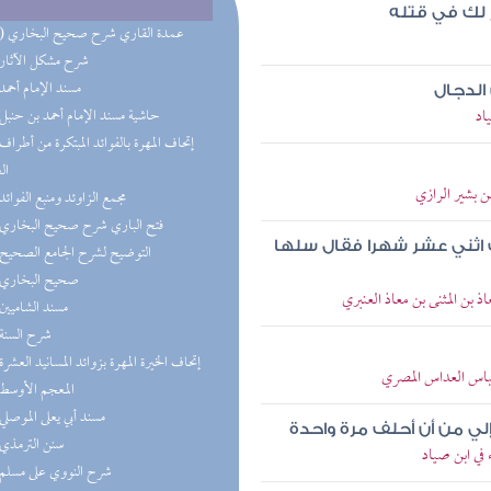
 لك في قتله
(11) عمدة القاري شرح صحيح البخاري
(8) شرح مشكل الآثار
(8) مسند الإمام أحمد
الدجال
اد
(7) حاشية مسند الإمام أحمد بن حنبل
ال
ن بشير الرازي
(5) مجمع الزاوئد ومنبع الفوائد
(5) فتح الباري شرح صحيح البخاري
 اثني عشر شهرا فقال سلها
(5) التوضيح لشرح الجامع الصحيح
(5) صحيح البخاري
 بن المثنى بن معاذ العنبري
(4) مسند الشاميين
(4) شرح السنة
(3) إتحاف الخيرة المهرة بزوائد المسانيد العشرة
عباس العداس المصري
(3) المعجم الأوسط
(3) مسند أبي يعلى الموصلي
إلي من أن أحلف مرة واحدة
(2) سنن الترمذي
 في ابن صياد
(2) شرح النووي على مسلم