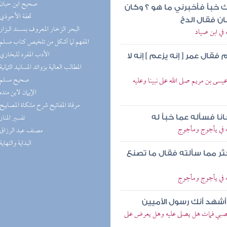
(2) صحيح ابن حبان
 خبأ فأخبرني ما هو ؟ وكان
(2) تحفة الأحوذي
ان فقال الدخ
(2) البحر الزخار المعروف بمسند البزار
 في ابن صياد
(2) المفهم لما أشكل من تلخيص كتاب مسلم
(2) الأدب المفرد للبخاري
قال عمر [ إنه يزعم ] إنه لا
(2) المطالب العالية بزوائد المسانيد الثمانية
(2) صحيح مسلم
عيسى بن مريم صلى الله على نبينا وعليه
(1) الإيمان لابن منده
(1) مرقاة المفاتيح شرح مشكاة المصابيح
(1) تفسير المنار
انا فسأله عما خبأ له
جاء في يأجوج ومأجوج
(1) مصنف عبد الرزاق
(1) البداية والنهاية
ثر مما سألته فقال ما تصنع
جاء في يأجوج ومأجوج
 أشهد أنك رسول الأميين
لصبي فمات هل يصلى عليه وهل يعرض على