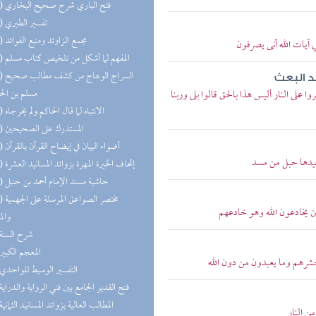
(14) فتح الباري شرح صحيح البخاري
(13) تفسير الطبري
(13) مجمع الزاوئد ومنبع الفوائد
في آيات الله أنى يصرفون
(12) المفهم لما أشكل من تلخيص كتاب مسلم
(11) السر
عد البعث
مسلم بن ال
على النار أليس هذا بالحق قالوا بلى وربنا
(11) الانتباه لما قال الحاكم ولم يخرجاه
(11) المستدرك على الصحيحين
(11) أضواء البيان في إيضاح القرآن بالقرآن
 جيدها حبل من مسد
(11) إتحاف الخيرة المهرة بزوائد المسانيد العشرة
(10) حاشية مسند الإمام أحمد بن حنبل
(10) مختصر
قين يخادعون الله وهو خادعهم
والم
(9) شرح السنة
(6) المعجم الكبير
نحشرهم وما يعبدون من دون الله
(6) التفسير الوسيط للواحدي
(6) فتح القدير الجامع بين فني الرواية والدراية
(6) المطالب العالية بزوائد المسانيد الثمانية
من النار