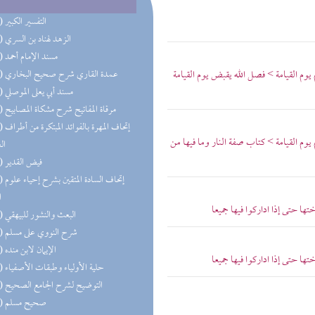
(40) التفسير الكبير
(37) الزهد لهناد بن السري
(25) مسند الإمام أحمد
 يوم القيامة > فصل الله يقبض يوم القيامة
(22) عمدة القاري شرح صحيح البخاري
(21) مسند أبي يعلى الموصلي
(19) مرقاة المفاتيح شرح مشكاة المصابيح
(19) إتحاف 
 يوم القيامة > كتاب صفة النار وما فيها من
ال
(18) فيض القدير
(18) إتحاف
ا
ها حتى إذا اداركوا فيها جميعا
(18) البعث والنشور للبيهقي
(17) شرح النووي على مسلم
(16) الإيمان لابن منده
ها حتى إذا اداركوا فيها جميعا
(16) حلية الأولياء وطبقات الأصفياء
(15) التوضيح لشرح الجامع الصحيح
(15) صحيح مسلم