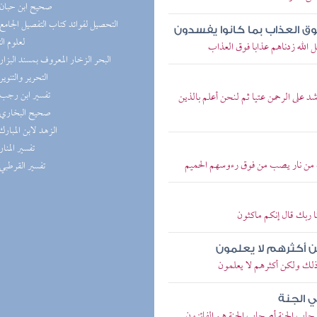
(6) صحيح ابن حبان
وق العذاب بما كانوا يفسدون
لعلوم ال
 الله زدناهم عذابا فوق العذاب
(6) البحر الزخار المعروف بمسند البزار
(6) التحرير والتنوير
(6) تفسير ابن رجب
شد على الرحمن عتيا ثم لنحن أعلم بالذين
(6) صحيح البخاري
(5) الزهد لابن المبارك
(5) تفسير المنار
اب من نار يصب من فوق رءوسهم الحميم
(5) تفسير القرطبي
ا ربك قال إنكم ماكثون
ن أكثرهم لا يعلمون
 ذلك ولكن أكثرهم لا يعلمون
ي الجنة
صحاب الجنة أصحاب الجنة هم الفائزون