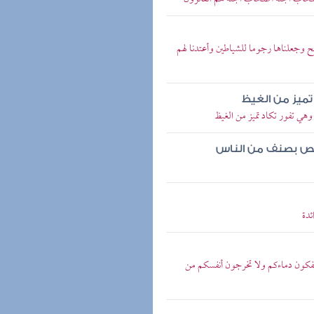
بيح وجعلناها رجوما للشياطين وأعتدنا لهم
تميز من الغيظ
 وهي تفور تكاد تميز من الغيظ
تختص بصنف من الناس
ئدة
 تسفكون دماءكم ولا تخرجون أنفسكم من