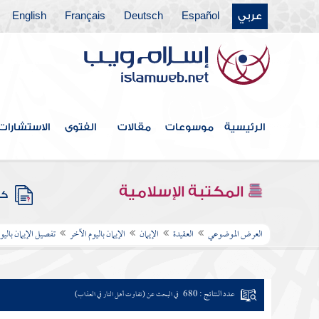
عربي
Español
Deutsch
Français
English
الرئيسية
موسوعات
مقالات
الفتوى
الاستشارات
المكتبة الإسلامية
كتب
العرض الموضوعي
العقيدة
الإيمان
الإيمان باليوم الآخر
تفصيل الإيمان باليو
عدد النتائج : 680
في البحث عن (تفاوت أهل النار في العذاب)