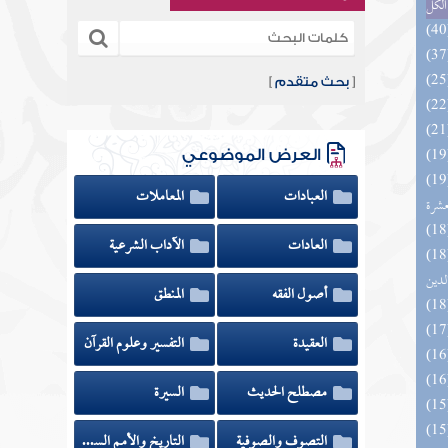
الكل
[
بحث متقدم
]
العرض الموضوعي
المهرة بالفوائد المبتكرة من أطراف
العبادات
المعاملات
عشرة
العادات
الآداب الشرعية
 السادة المتقين بشرح إحياء علوم
لدين
أصول الفقه
المنطق
العقيدة
التفسير وعلوم القرآن
مصطلح الحديث
السيرة
التصوف والصوفية
التاريخ والأمم السابقة