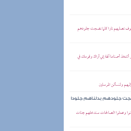
نا سوف نصليهم نارا كلما نضجت جلودهم
زر أتتخذ أصناما آلهة إني أراك وقومك في
ليهم ولنسألن المرسلين
 نضجت جلودهم بدلناهم جلودا
 آمنوا وعملوا الصالحات سندخلهم جنات