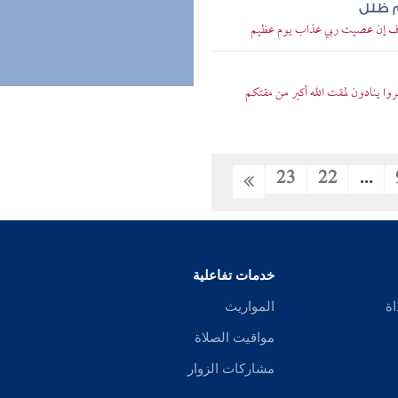
م ظلل
 أخاف إن عصيت ربي عذاب يوم عظيم
روا ينادون لمقت الله أكبر من مقتكم
23
22
...
خدمات تفاعلية
اة
المواريث
مواقيت الصلاة
مشاركات الزوار