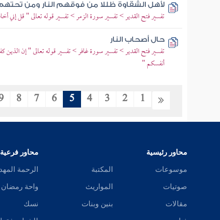
لأهل الشقاوة ظللا من فوقهم النار ومن تحته
تفسير فتح القدير > تفسير سورة الزمر > تفسير قوله تعالى " قل إني
حال أصحاب النار
تفسير فتح القدير > تفسير سورة غافر > تفسير قوله تعالى " إن الذين كف
أنفسكم "
9
8
7
6
5
4
3
2
1
محاور رئيسية
محاور فرعية
موسوعات
المكتبة
الرحمة المهد
صوتيات
المواريث
واحة رمضان
مقالات
بنين وبنات
نسك