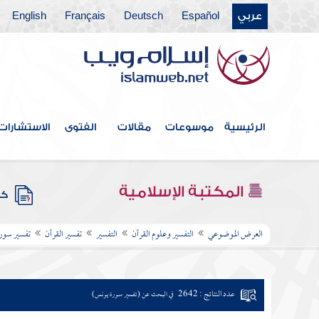
عربي
Español
Deutsch
Français
English
الرئيسية
موسوعات
مقالات
الفتوى
الاستشارات
المكتبة الإسلامية
كتب
العرض الموضوعي
التفسير وعلوم القرآن
التفسير
تفسير القرآن
تفسير سور
عدد النتائج : 2642
في البحث عن (تفسير سورة يونس)