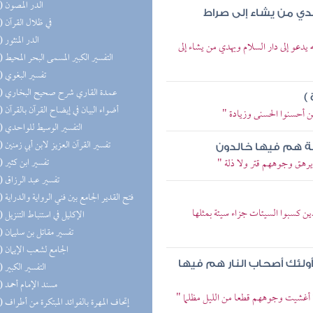
(83) الدر المصون
يهدي من يشاء إلى صراط
(82) في ظلال القرآن
(72) الدر المنثور
 يدعو إلى دار السلام ويهدي من يشاء إلى
(44) التفسير الكبير المسمى البحر المحيط
(38) تفسير البغوي
(37) عمدة القاري شرح صحيح البخاري
)
(33) أضواء البيان في إيضاح القرآن بالقرآن
ن أحسنوا الحسنى وزيادة "
(29) التفسير الوسيط للواحدي
(25) تفسير القرآن العزيز لابن أبي زمنين
نة هم فيها خالدون
(24) تفسير ابن كثير
 يرهق وجوههم قتر ولا ذلة "
(19) تفسير عبد الرزاق
(19) فتح القدير الجامع بين فني الرواية والدراية
ين كسبوا السيئات جزاء سيئة بمثلها
(19) الإكليل في استنباط التنزيل
(18) تفسير مقاتل بن سليمان
(16) الجامع لشعب الإيمان
لئك أصحاب النار هم فيها
(13) التفسير الكبير
(12) مسند الإمام أحمد
ما أغشيت وجوههم قطعا من الليل مظلما "
(12) إتحاف 