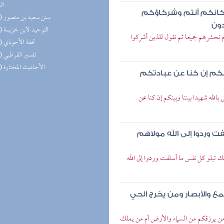
ال
كانكم أنتم وشركاؤكم
(12) سنن سعيد بن منصور
دون
(11) التوحيد لابن خزيمة
م نحشرهم جميعا ثم نقول للذين أشركوا
(10) تحفة الأحوذي
(10) تفسير القرطبي
(10) الأحاديث المختارة
ينكم إن كنا عن عبادتكم
الله شهيدا بيننا وبينكم إن كنا عن
 وردوا إلى الله مولاهم
ك تبلو كل نفس ما أسلفت وردوا إلى الله
ع والأبصار ومن يخرج الحي
 من يرزقكم من السماء والأرض أم من يملك