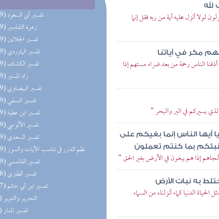
 لله
(109) تفسير أبي السعود
 لولا أنزل عليه آية من ربه فقل إنما
(109) زهرة التفاسير
(109) تفسير الجلالين
(109) تفسير الماوردي
هم مكر في آياتنا
أذقنا الناس رحمة من بعد ضراء مستهم إذا
(109) تفسير الكشاف
(109) زاد المسير
(109) تفسير البيضاوي
(109) تفسير النسفي
لذي يسيركم في البر والبحر "
(109) تفسير ابن عطية
(109) تفسير الألوسي
ا أيها الناس إنما بغيكم على
(109) تفسير السعدي
ننبئكم بما كنتم تعملون
(109) نظم الدرر في تناسب الآيات والسور
أنجاهم إذا هم يبغون في الأرض بغير الحق "
(109) تفسير القاسمي
(108) تفسير الطبري
ختلط به نبات الأرض
(107) تفسير ابن أبي حاتم
الحياة الدنيا كماء أنزلناه من السماء
(96) التحرير والتنوير
(86) تفسير المنار