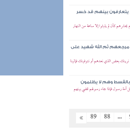
ر يتعارفون بينهم قد خسر
حشرهم كأن لم يلبثوا إلا ساعة من النهار
ا مرجعهم ثم الله شهيد على
 نرينك بعض الذي نعدهم أو نتوفينك فإلينا
بالقسط وهم لا يظلمون
ل أمة رسول فإذا جاء رسولهم قضي بينهم
89
88
...