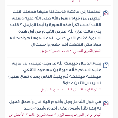
انطلقنا إلى عائشة فاستأذنا عليها فدخلنا قلت
أنبئيني عن قيام رسول الله صلى الله عليه وسلم
قالت ألست تقرأ هذه السورة يا أيها المزمل ؟ قلت
بلى قالت فإن الله افترض القيام في أول هذه
السورة فقام النبي صلى الله عليه وسلم وأصحابه
حولا حتى انتفخت أقدامهم وأمسك ال
السنن الكبرى للنسائي > كتاب التفسير > المزمل
يخرج الدجال فيبعث الله عز وجل عيسى ابن مريم
عليه السلام كأنه عروة بن مسعود الثقفي
فيطلبه فيهلكه ثم يلبث الناس بعده تسع سنين
ليس بين اثنين عداوة
السنن الكبرى للنسائي > كتاب التفسير > المزمل
في قول الله عز وجل وأقوم قيلا قال وأصدق فقيل
له إنها تقرأ وأقوم فقال أقوم وأصدق واحد
البحر الزخار المعروف بمسند البزار > مسند أنس بن مالك > الأعمش عن