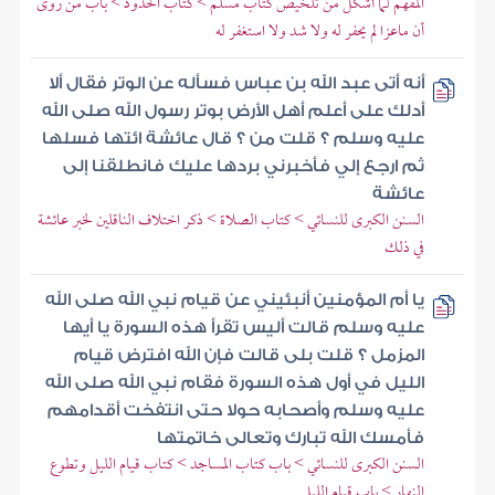
المفهم لما أشكل من تلخيص كتاب مسلم > كتاب الحدود > باب من روى
أن ماعزا لم يحفر له ولا شد ولا استغفر له
أنه أتى عبد الله بن عباس فسأله عن الوتر فقال ألا
أدلك على أعلم أهل الأرض بوتر رسول الله صلى الله
عليه وسلم ؟ قلت من ؟ قال عائشة ائتها فسلها
ثم ارجع إلي فأخبرني بردها عليك فانطلقنا إلى
عائشة
السنن الكبرى للنسائي > كتاب الصلاة > ذكر اختلاف الناقلين لخبر عائشة
في ذلك
يا أم المؤمنين أنبئيني عن قيام نبي الله صلى الله
عليه وسلم قالت أليس تقرأ هذه السورة يا أيها
المزمل ؟ قلت بلى قالت فإن الله افترض قيام
الليل في أول هذه السورة فقام نبي الله صلى الله
عليه وسلم وأصحابه حولا حتى انتفخت أقدامهم
فأمسك الله تبارك وتعالى خاتمتها
السنن الكبرى للنسائي > باب كتاب المساجد > كتاب قيام الليل وتطوع
النهار > باب قيام الليل