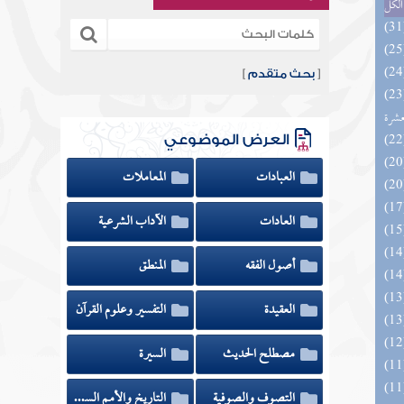
الكل
[
بحث متقدم
]
المهرة بالفوائد المبتكرة من أطراف
عشرة
العرض الموضوعي
العبادات
المعاملات
العادات
الآداب الشرعية
أصول الفقه
المنطق
العقيدة
التفسير وعلوم القرآن
مصطلح الحديث
السيرة
التصوف والصوفية
التاريخ والأمم السابقة