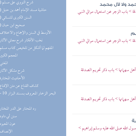
(11) شرح النووي على مسلم
مد ولا لآل محمد
(10) حاشية مسند الإمام أحمد بن حنبل
ة > باب الزجر عن استعمال موالي النبي
(10) السنن الكبرى للنسائي
(10) صحيح ابن حبان
(9) الأوسط في السنن والإجماع والاختلاف
هم
(8) نخب الأفكار شرح معاني الآثار
ة > باب الزجر عن استعمال موالي النبي
(8) المفهم لما أشكل من تلخيص كتاب مسلم
(8) المعجم الكبير
(8) المغني
ل سهمانها > باب ذكر تحريم الصدقة
(8) شرح مشكل الآثار
(8) الأحاديث المختارة
(7) كشاف القناع عن متن الإقناع
ل سهمانها > باب ذكر تحريم الصدقة
(7) رد المحتار على الدر المختار
(6) سنن أبي داود
ة
(6) عون المعبود
ول الله صلى الله عليه وسلم إبراهيم >
(6) الإنصاف