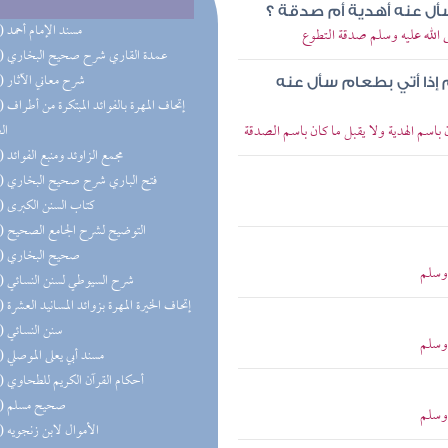
سأل عنه أهدية أم صدقة ؟
(31) مسند الإمام أحمد
الله عليه وسلم صدقة التطوع
(25) عمدة القاري شرح صحيح البخاري
(24) شرح معاني الآثار
 إذا أتي بطعام سأل عنه
(23) إتحاف 
اسم الهدية ولا يقبل ما كان باسم الصدقة
ال
(22) مجمع الزاوئد ومنبع الفوائد
(20) فتح الباري شرح صحيح البخاري
(20) كتاب السنن الكبرى
(17) التوضيح لشرح الجامع الصحيح
(15) صحيح البخاري
 وسلم
(14) شرح السيوطي لسنن النسائي
(14) إتحاف الخيرة المهرة بزوائد المسانيد العشرة
(13) سنن النسائي
 وسلم
(13) مسند أبي يعلى الموصلي
(12) أحكام القرآن الكريم للطحاوي
(11) صحيح مسلم
 وسلم
(11) الأموال لابن زنجويه