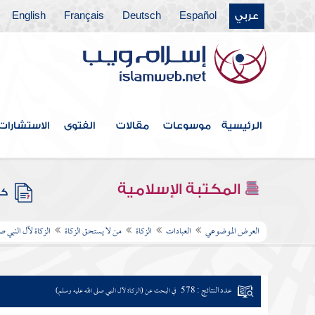
عربي
Español
Deutsch
Français
English
الرئيسية
موسوعات
مقالات
الفتوى
الاستشارات
المكتبة الإسلامية
كتب
العرض الموضوعي
العبادات
الزكاة
من لا يستحق الزكاة
الزكاة لآل النبي ص
عدد النتائج : 578
في البحث عن (الزكاة لآل النبي صلى الله عليه وسلم)