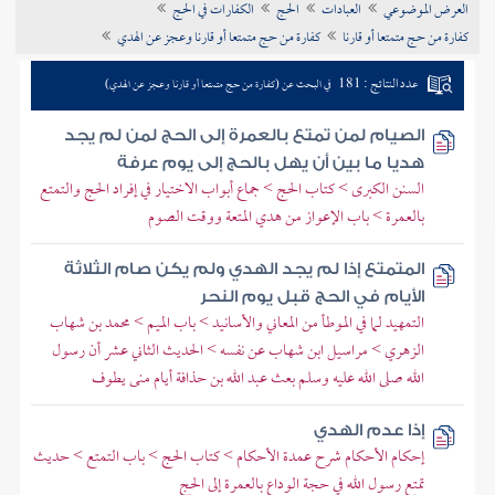
العرض الموضوعي
العبادات
الحج
الكفارات في الحج
تراجم الأعلام
كفارة من حج متمتعا أو قارنا
كفارة من حج متمتعا أو قارنا وعجز عن الهدي
عدد النتائج : 181
في البحث عن (كفارة من حج متمتعا أو قارنا وعجز عن الهدي)
الصيام لمن تمتع بالعمرة إلى الحج لمن لم يجد
هديا ما بين أن يهل بالحج إلى يوم عرفة
السنن الكبرى > كتاب الحج > جماع أبواب الاختيار في إفراد الحج والتمتع
بالعمرة > باب الإعواز من هدي المتعة ووقت الصوم
المتمتع إذا لم يجد الهدي ولم يكن صام الثلاثة
الأيام في الحج قبل يوم النحر
التمهيد لما في الموطأ من المعاني والأسانيد > باب الميم > محمد بن شهاب
الزهري > مراسيل ابن شهاب عن نفسه > الحديث الثاني عشر أن رسول
الله صلى الله عليه وسلم بعث عبد الله بن حذافة أيام منى يطوف
إذا عدم الهدي
إحكام الأحكام شرح عمدة الأحكام > كتاب الحج > باب التمتع > حديث
تمتع رسول الله في حجة الوداع بالعمرة إلى الحج