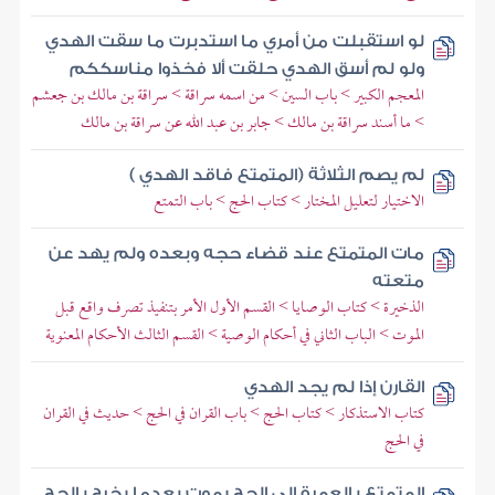
لو استقبلت من أمري ما استدبرت ما سقت الهدي
ولو لم أسق الهدي حلقت ألا فخذوا مناسككم
المعجم الكبير > باب السين > من اسمه سراقة > سراقة بن مالك بن جعشم
> ما أسند سراقة بن مالك > جابر بن عبد الله عن سراقة بن مالك
لم يصم الثلاثة (المتمتع فاقد الهدي )
الاختيار لتعليل المختار > كتاب الحج > باب التمتع
مات المتمتع عند قضاء حجه وبعده ولم يهد عن
متعته
الذخيرة > كتاب الوصايا > القسم الأول الأمر بتنفيذ تصرف واقع قبل
الموت > الباب الثاني في أحكام الوصية > القسم الثالث الأحكام المعنوية
القارن إذا لم يجد الهدي
كتاب الاستذكار > كتاب الحج > باب القران في الحج > حديث في القران
في الحج
المتمتع بالعمرة إلى الحج يموت بعدما يخرج بالحج