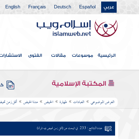
عربي
Español
Deutsch
Français
English
الرئيسية
موسوعات
مقالات
الفتوى
الاستشارات
المكتبة الإسلامية
كتب
العرض الموضوعي
العبادات
طهارة
الحيض
مدة الحيض
أقل زمن تحيض 
عدد النتائج : 233
في البحث عن (أقل زمن تحيض فيه المرأة)