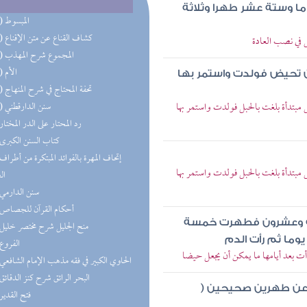
ما وستة عشر طهرا وثلاثة
(41) المبسوط
(15) كشاف القناع عن متن الإقناع
 في نصب العادة
(14) المجموع شرح المهذب
(11) الأم
ن تحيض فولدت واستمر بها
(10) تحفة المحتاج في شرح المنهاج
بتدأة بلغت بالحبل فولدت واستمر بها
(10) سنن الدارقطني
(8) رد المحتار على الدر المختار
(7) كتاب السنن الكبرى
بتدأة بلغت بالحبل فولدت واستمر بها
ال
(6) سنن الدارمي
(6) أحكام القرآن للجصاص
عة وعشرون فطهرت خمسة
(5) منح الجليل شرح مختصر خليل
وما ثم رأت الدم
(5) الفروع
ت بعد أيامها ما يمكن أن يجعل حيضا
(5) الحاوي الكبير في فقه مذهب الإمام الشافعي
(4) البحر الرائق شرح كنز الدقائق
عن طهرين صحيحين (
(4) فتح القدير