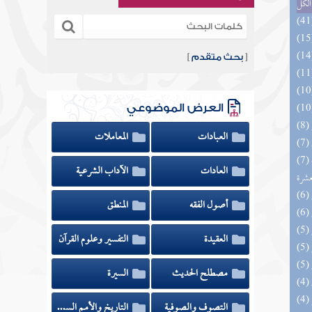
الكل
[
بحث متقدم
]
العرض الموضوعي
العبادات
المعاملات
(7) إتحاف المهرة بالفوائد المبتكرة من أطراف
العادات
الآداب الشرعية
عشرة
أصول الفقه
المنطق
العقيدة
التفسير وعلوم القرآن
مصطلح الحديث
السيرة
التصوف والصوفية
التاريخ والأمم السابقة