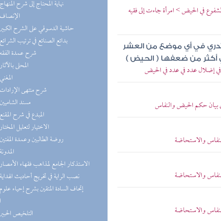
(4) نهاية المحتاج إلى شرح المنهاج
شفوع في الحيض > امرأة جاءت إلى فقيه
(4) الإنصاف
(4) حاشية الدسوقي على الشرح الكبير
(4) بدائع الصنائع في ترتيب الشرائع
ا تدري في أي موضع من العشر
(3) شرح عمدة الفقه
 أكثر من ضعفها ( الحيض )
(3) المحلى بالآثار
ي إضلال عدد في عدد في الحيض
(3) المغني
(2) شرح منتهى الإرادات
(2) مسند الشاميين
 بيان حكم الحيض والنفاس
(2) المبدع في شرح المقنع
(2) الاختيار لتعليل المختار
(2) روضة الطالبين وعمدة المفتين
النفاس والاستحاضة
(2) المدونة
(2) الاستذكار الجامع لمذاهب فقهاء الأمصار
النفاس والاستحاضة
(2) نصب الراية في تخريج أحاديث الهداية
ا
النفاس والاستحاضة
(2) التلخيص الحبير