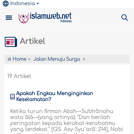
Indonesia
Artikel
Home
Jalan Menuju Surga
19 Artikel
Apakah Engkau Menginginkan
Keselamatan?
Ketika turun firman Allah—Subhânahu
wata`âlâ—(yang artinya): "Dan berilah
peringatan kepada kerabat-kerabatmu
yang terdekat." [QS. Asy-Syu`arâ': 214], Nabi