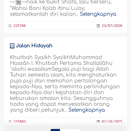
—
—naik ke bukit Shafâ, lalu berseru,
"Wahai Bani Ka'ab ibnu Lu'ay,
selamatkanlah diri kalian..
Selengkapnya
225766
23/07/2026
Jalan Hidayah
Khutbah Syaikh SyaikhMuhammad
Hassân I. Khutbah Pertama Shallallâhu
`alaihi wasallamSegala puji bagi Allah
Tuhan semesta alam, kita menghaturkan
puja puji dan memohon pertolongan
kepada-Nya, serta meminta perlindungan
kepada-Nya dari kejahatan diri dan
keburukan amalan kita. Sesungguhnya
tiada yang dapat menyesatkan orang
yang diberi petunjuk..
Selengkapnya
225883
01/10/2025