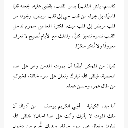
كالسم، يقتل القلب) يدمر القلب، يقضي عليه، يجعله قلبًا
قاسيًا، بل يحوله من قلب حي إلى قلب مريض، ويحوله من
قلب مريض إلى قلب ميت، فكثرة المعاصي سموم تدخل
القلب تدمره تدميرًا كليًّا، ولذلك مع الأيام تُصبح لا تعرف
معروفًا ولا تُنكر منكرًا.
ثانيًا: من الممكن أيضًا أن يموت المدمن وهو على هذه
المعصية، فيلقى الله تبارك وتعالى على سوء خاتمة، فخيركم
من طال عمره وحسن عمله.
أما بهذه الكيفية – أخِي الكريم يوسف – من أدراك أن
ملك الموت لا يأتيك وأنت على هذا الحال؟ فتلقى الله
تبارك وتعالى على سوء خاتمة، وبذلك تُحرم من دخول