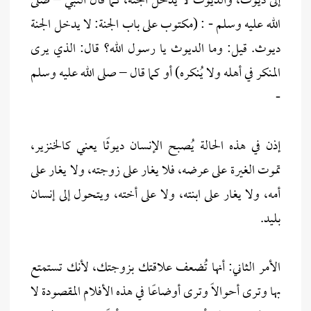
إلى ديوث، والديوث لا يدخل الجنة، كما قال النبي – صلى
الله عليه وسلم - : (مكتوب على باب الجنة: لا يدخل الجنة
ديوث. قيل: وما الديوث يا رسول الله؟ قال: الذي يرى
المنكر في أهله ولا يُنكره) أو كما قال – صلى الله عليه وسلم
-
إذن في هذه الحالة يُصبح الإنسان ديوثًا يعني كالخنزير،
تموت الغيرة على عرضه، فلا يغار على زوجته، ولا يغار على
أمه، ولا يغار على ابنته، ولا على أخته، ويتحول إلى إنسان
بليد.
الأمر الثاني: أنها تُضعف علاقتك بزوجتك، لأنك تستمتع
بها وترى أحوالاً وترى أوضاعًا في هذه الأفلام المقصودة لا