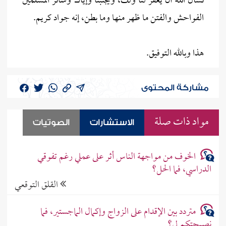
نسأل الله أن يغفر لنا ولك، ويجنبنا وإياك وسائر المسلمين
الفواحش والفتن ما ظهر منها وما بطن، إنه جواد كريم.
هذا وبالله التوفيق.
مشاركة المحتوى
مواد ذات صلة
الاستشارات
الصوتيات
الخوف من مواجهة الناس أثر على عملي رغم تفوقي
الدراسي، فما الحل؟
القلق التوقعي
متردد بين الإقدام على الزواج وإكمال الماجستير، فما
نصيحتكم لي؟