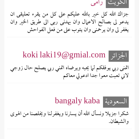
الكويت
رامى
جزاك الله كل خير بالله عليكم على كل من يقرء تعليقى ان
يدعو لى بصالح الاعمال وان يهدنى ربى الى طريق الخير وان
يغفر لى وان يرحمنى وان يتوب على من فعل الفواحش
الجزائر
koki laki19@gmial.com
اتمنى ربي يوفقكم لما يحبه ويرضاه اتمني ربي يصلح حال زوجي
لاني تعبت معوا جدا ادعولي معاكم
السعودية
bangaly kaba
شكرا جزيلا ونسأل الله أن يسترنا ويغفرلنا ويخلصنا من الهوى
والشيطان.