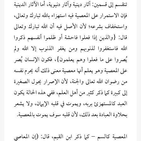
تنقسم إلى قسمين: آثار دينية وآثار دنيوية، أما الآثار الدينية
فإن الاستمرار على المعصية فيه استهزاء بالله تبارك وتعالى،
واستخفاف بشرعه؛ لأن الأصل فيه أن الله تبارك وتعالى
قال: {والذين إذا فعلوا فاحشة أو ظلموا أنفسهم ذكروا
الله فاستغفروا لذنوبهم ومن يغفر الذنوب إلا الله ولم
يُصروا على ما فعلوا وهم يعلمون}، فكون الإنسان يُصر
على المعصية وهو يعلم أنها معصية معنى ذلك أنه يحرم نفسه
من رضوان الله تعالى والجنة، لأن الإصرار يحول الصغيرة
إلى كبيرة كما ذكر كثير من أهل العلم، ففي هذه الحالة يكون
العبد كالمستهزئ بربه، ويموت في قلبه الإيمان، ولا يشعر
بحلاوة العبادة بعد ذلك، لأن قلبه سوف يموت بالمعصية.
المعصية كالسم – كما ذكر ابن القيم، قال: (إن المعاصي