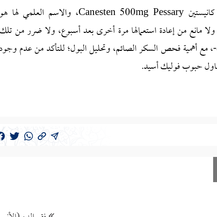
والعلاج موضعي من خلال وضع التحاميل الفرجية كانيستين Canesten 500mg Pessary، والاسم العلمي لها ه
ي أعلى الفرج، ولا مانع من إعادة استعمالها مرة أخرى بعد أسبوع، ولا ضرر من تلك
له-، مع أهمية فحص السكر الصائم، وتحليل البول؛ للتأكد من عدم وجود
تناول حبوب فوليك أسيد.