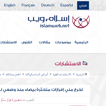
عربي
Español
Deutsch
Français
English
الرئيسية
موسوعات
مقالات
الفتوى
الاستشارات
الاستشارات
الرئيسية
الاستشارات الطبية
أمراض النساء والولادة
الحمل ومشاكله
م
تخرج مني إفرازات متخثرة بيضاء منذ وضعي لل
المجيب
د. منصورة فواز سالم