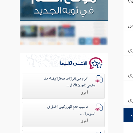
ا)
ض
ى
الأعلى تقيماً
ى
تخرج مني إفرازات متخثرة بيضاء منذ
وضعي للجنين الأول ...
أخرى
ى
ما سبب عدم ظهور كيس الحمل في
السونار؟ ...
أخرى