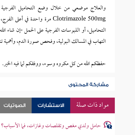
Clotrimazole 500mg مرة واحدة ف
التحاميل، أو اللبوسات الفرجية على الحمل -إن شاء ال
التهاب في المسالك البولية، وفحص صورة الدم، وأهمية 
حفظكم الله من كل مكروه وسوء، ووفقكم لما فيه الخير.
مشاركة المحتوى
مواد ذات صلة
الاستشارات
الصوتيات
حامل ولدي مغص وتقلصات وغازات، فما الأسباب؟