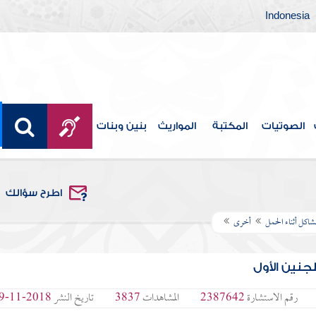
Indonesia
الصوتيات
المكتبة
المواريث
بنين وبنات
اطرح سؤالك
شاكل أثناء الحمل
أخرى
جنين الأول
رقم الاستشارة
2387642
المشاهدات
3837
تاريخ النشر
2018-11-29