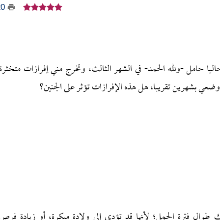
20
ليا حامل -ولله الحمد- في الشهر الثالث، وتخرج مني إفرازات متخثرة
وضعي بشهرين تقريبا، هل هذه الإفرازات تؤثر على الجنين؟
 طوال فترة الحمل؛ لأنها قد تؤدي إلى ولادة مبكرة، أو زيادة فرص