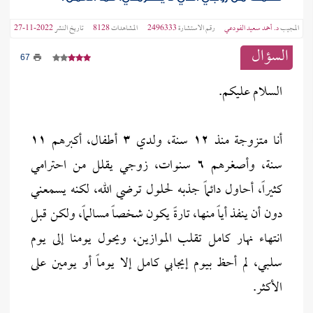
المجيب
د. أحمد سعيد الفودعي
رقم الاستشارة
2496333
المشاهدات
8128
تاريخ النشر
2022-11-27
السؤال
67
السلام عليكم.
أنا متزوجة منذ ١٢ سنة، ولدي ٣ أطفال، أكبرهم ١١
سنة، وأصغرهم ٦ سنوات، زوجي يقلل من احترامي
كثيراً، أحاول دائماً جذبه لحلول ترضي الله، لكنه يسمعني
دون أن ينفذ أياً منها، تارةً يكون شخصاً مسالماً، ولكن قبل
انتهاء نهار كامل تقلب الموازين، ويحول يومنا إلى يوم
سلبي، لم أحظ بيوم إيجابي كامل إلا يوماً أو يومين على
الأكثر.