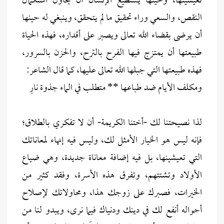
تعيشينها، وحينها يستطيع الإنسان أن يحاول استكمال
النقص، والسعي وراء تحقيق ما لم يتحقق، وينبغي له حينها
أن يرضى بقضاء الله تعالى ويصبر على أقداره، فهذه الحياة
طبيعتها أن يمتزج فيها الفرح بالترح، والحزن بالسرور،
فهذه طبيعتها التي جبلها الله تعالى عليها، كما قال الشاعر:
ومكلف الأيام ضد طباعها ** متطلب في الماء جذوة نارِ
لذا نصيحتنا لك -أختنا الكريمة- أن لا تفكري بالطلاق؛
فإنه ليس هو الخيار الأمثل لك، وليس فيه إنهاء لمعاناتك
التي تعيشينها، بل فيه إضافة معاناة جديدة، وهي ضياع
الأولاد وتشتتهم، وتفرق هذه الأسرة، وفقد كثير من
الخيرات، فصبرك على زوجك هذا، ومحاولاتك لإصلاح
أحواله أنفع لك في دينك ودنياك فيما نرى، ويبدو لنا من