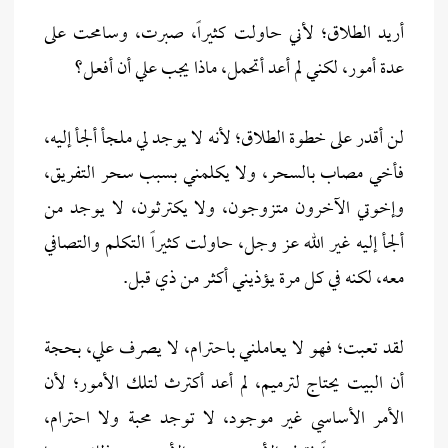
أريد الطلاق؛ لأني حاولت كثيراً، صبرت، وسامحت على
عدة أمور، لكني لم أعد أتحمل، ماذا يجب علي أن أفعل؟
لن أقدر على خطوة الطلاق؛ لأنه لا يوجد لي ملجأ ألجأ إليه،
فأخي مصاب بالسحر، ولا يكلمني بسبب سحر التفريق،
وإخوتي الآخرون متزوجون، ولا يكترثون، لا يوجد من
ألجأ إليه غير الله عز وجل، حاولت كثيراً التكلم والتصافي
معه، لكنه في كل مرة يؤذيني أكثر من ذي قبل.
لقد تعبت؛ فهو لا يعاملني باحترام، لا يصرف علي، بحجة
أن البيت يحتاج لترميم، لم أعد أكترث لتلك الأمور؛ لأن
الأمر الأساسي غير موجود، لا توجد محبة ولا احترام،