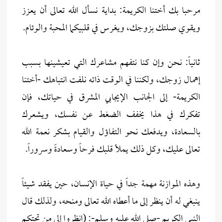
مرحبا بك أختنا الكريمة: بداية نسأل الله تعالى أن يعزز
ويقوي صلتك بزوجك، ويغرس في قلبيكما المحبة والوئام.
ثانياً: نحن وإن كنا نتفهم مشاعرك التي تعيشينها بسبب
إهمال زوجك، ولكننا في الوقت ذاته نلفت انتباهك -أختنا
الكريمة- إلى الجانب الإيجابي المشرق في حياتك، فإن
تفكرك في هذا يخفف الضغط عن نفسك، ويشعرك
بالسعادة، ويدفعك نحو التفاؤل والقيام بشكر نعمة الله
تعالى عليك، وكل ذلك يملأ قلبك فرحاً وسعادةً وسروراً.
وهذه الموازنة مهمة جداً في حياة الإنسان، حين يفقد شيئاً
ينبغي له أن ينظر إلى ما أعطاه الله تعالى ومنحه، ولذلك قال
النبي الكريم -صلى الله عليه وسلم-: (انظروا إلى من تحتكم