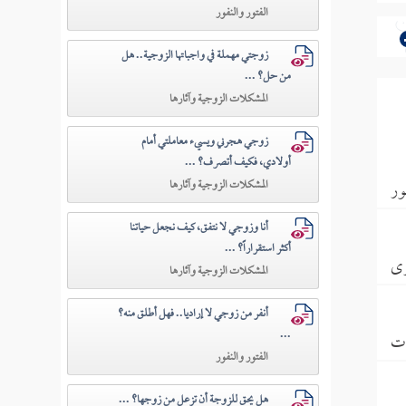
الفتور والنفور
زوجتي مهملة في واجباتها الزوجية.. هل
من حل؟ ...
المشكلات الزوجية وآثارها
زوجي هجرني ويسيء معاملتي أمام
أولادي، فكيف أتصرف؟ ...
المشكلات الزوجية وآثارها
ور
أنا وزوجي لا نتفق، كيف نجعل حياتنا
أكثر استقراراً؟ ...
ى
المشكلات الزوجية وآثارها
أنفر من زوجي لا إراديا.. فهل أطلق منه؟
...
ات
الفتور والنفور
هل يحق للزوجة أن تزعل من زوجها؟ ...