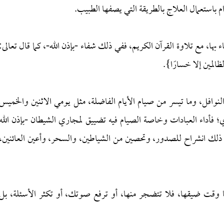
باستعمال العلاج بالطريقة التي يصفها الطبيب.
ء بها، مع تلاوة القرآن الكريم، ففي ذلك شفاء -بإذن الله-، كما قال تعالى:
المين إلا خسارًا}.
لنوافل، وما تيسر من صيام الأيام الفاضلة، مثل يومي الاثنين والخميس
أداء العبادات وخاصة الصيام فيه تضييق لمجاري الشيطان -بإذن الله
ففي ذلك انشراح للصدور، وتحصين من الشياطين، والسحر، وأعين العائنين،
وقت ضيقها، فلا تتضجر منها، أو ترفع صوتك، أو تكثر الأسئلة، بل