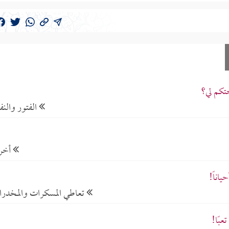
حتكم لي؟
الفتور والنف
أخر
اناً!
تعاطي المسكرات والمخدر
بًا!