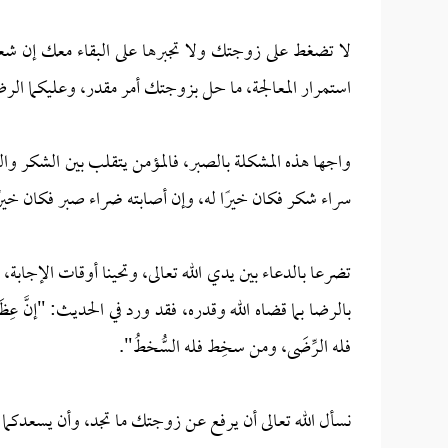
لا تضغط على زوجتك ولا تجبرها على البقاء معك إن شعرت
استمرار المعالجة، ما حل بزوجتك أمر مقدر، وعليكما الرضا 
واجها هذه المشكلة بالصبر، فالمؤمن يتقلب بين الشكر وال
سراء شكر فكان خيرًا له، وإن أصابته ضراء صبر فكان خير
تضرعا بالدعاء بين يدي الله تعالى، وتحينا أوقات الإجاب
بالرضا بما قضاه الله وقدره، فقد ورد في الحديث: "إنَّ عِظَمَ ا
فله الرِّضَى، ومن سخِط فله السُّخطُ".
نسأل الله تعالى أن يرفع عن زوجتك ما تجد، وأن يسعدكما 