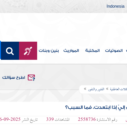
Indonesia
الصوتيات
المكتبة
المواريث
بنين وبنات
اطرح سؤالك
لات العاطفية
الفتور والنفور
يّ إذا ابتعدت، فما السبب؟
رقم الاستشارة
2558736
المشاهدات
339
تاريخ النشر
2025-09-16