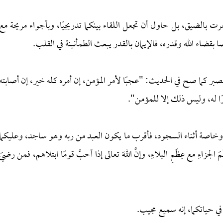
 بالضيق، بل حاول أن تجعل اللقاء بينكما تدريجيًا، وبأجواء مريحة مع
بقضاء الله وقدره، فالإيمان بالقدر يبعث الطمأنينة في القلب.
صبر كما صح في الحديث: "عجبًا لأمر المؤمن، إن أمره كله خير، إن أصابته
ًا له، وليس ذلك إلا للمؤمن".
ة، وخاصة أثناء السجود، فأقرب ما يكون العبد من ربه وهو ساجد، وعليكما
لجزاءِ مع عِظَمِ البلاءِ، وإنَّ اللهَ تعالى إذا أحبَّ قومًا ابتلاهم، فمن رضيَ
في حياتكما، إنه سميع مجيب.