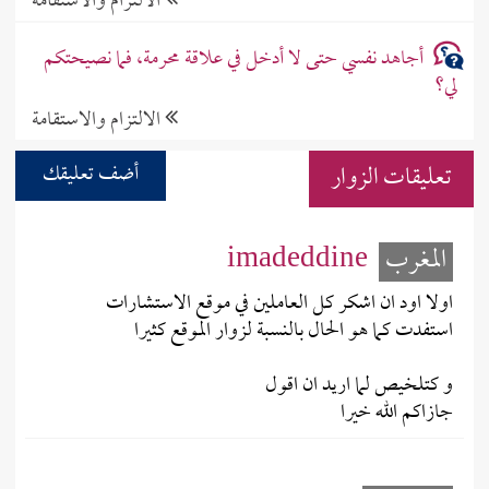
الالتزام والاستقامة
أجاهد نفسي حتى لا أدخل في علاقة محرمة، فما نصيحتكم
لي؟
الالتزام والاستقامة
تعليقات الزوار
أضف تعليقك
المغرب
imadeddine
اولا اود ان اشكر كل العاملين في موقع الاستشارات
استفدت كما هو الحال بالنسبة لزوار الموقع كثيرا
و كتلخيص لما اريد ان اقول
جازاكم الله خيرا