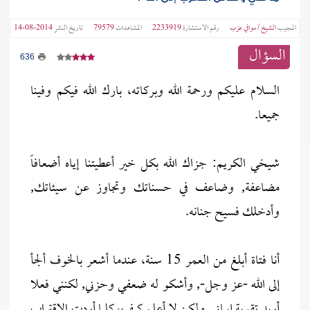
المجيب
الشيخ / موافي عزب
رقم الاستشارة
2233919
المشاهدات
79579
تاريخ النشر
2014-08-14
السؤال
636
السلام عليكم ورحمة الله وبركاته، بارك الله فيكم وفينا
جميعا.
شيخي الكريم: جزاك الله بكل خير أعطيتنا إياه أضعافاً
مضاعفة, وضاعف في حسناتك وتجاوز عن سيئاتك,
وأدخلك فسيح جنانه.
أنا فتاة أبلغ من العمر 15 سنة، عندما أشعر بالخوف ألجأ
إلى الله -عز وجل-, وأشكو له ضعفي وحزني, لكنني فعلا
أريد تقوية إيماني, ولكن لا أعلم كيف، كلما أردت الاقتراب