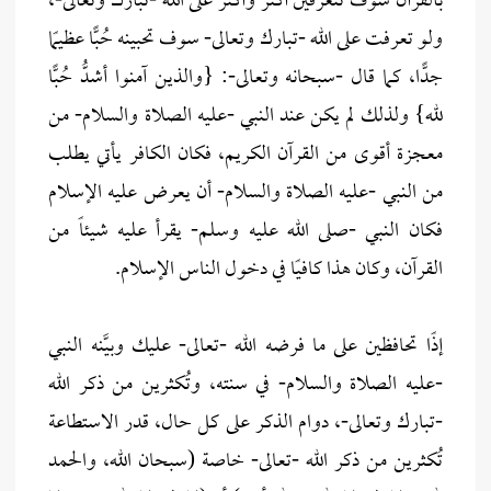
بالقرآن سوف تتعرفين أكثر وأكثر على الله -تبارك وتعالى-،
ولو تعرفت على الله -تبارك وتعالى- سوف تحبينه حُبًّا عظيمًا
جدًّا، كما قال -سبحانه وتعالى-: {والذين آمنوا أشدُّ حُبًّا
لله} ولذلك لم يكن عند النبي -عليه الصلاة والسلام- من
معجزة أقوى من القرآن الكريم، فكان الكافر يأتي يطلب
من النبي -عليه الصلاة والسلام- أن يعرض عليه الإسلام
فكان النبي -صلى الله عليه وسلم- يقرأ عليه شيئاً من
القرآن، وكان هذا كافيًا في دخول الناس الإسلام.
إذًا تحافظين على ما فرضه الله -تعالى- عليك وبيَّنه النبي
-عليه الصلاة والسلام- في سنته، وتُكثرين من ذكر الله
-تبارك وتعالى-، دوام الذكر على كل حال، قدر الاستطاعة
تُكثرين من ذكر الله -تعالى- خاصة (سبحان الله، والحمد