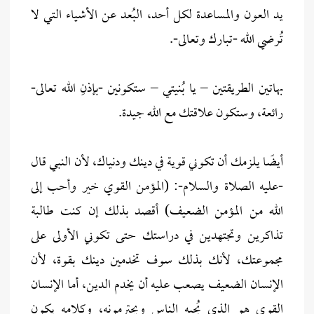
يد العون والمساعدة لكل أحد، البُعد عن الأشياء التي لا
تُرضي الله -تبارك وتعالى-.
بهاتين الطريقتين – يا بُنيتي – ستكونين -بإذنِ الله تعالى-
رائعة، وستكون علاقتك مع الله جيدة.
أيضًا يلزمك أن تكوني قوية في دينك ودنياك، لأن النبي قال
-عليه الصلاة والسلام-: (المؤمن القوي خير وأحب إلى
الله من المؤمن الضعيف) أقصد بذلك إن كنت طالبة
تذاكرين وتجتهدين في دراستك حتى تكوني الأولى على
مجموعتك، لأنك بذلك سوف تخدمين دينك بقوة، لأن
الإنسان الضعيف يصعب عليه أن يخدم الدين، أما الإنسان
القوي هو الذي يُحبه الناس ويحترمونه، وكلامه يكون