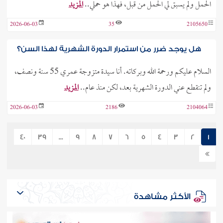
الحمل ولم يسبق لي الحمل من قبل، فهذا هو حملي..
المزيد
2026-06-03
35
2105650
هل يوجد ضرر من استمرار الدورة الشهرية لهذا السن؟
السلام عليكم ورحمة الله وبركاته. أنا سيدة متزوجة عمري 55 سنة ونصف،
ولم تنقطع عني الدورة الشهرية بعد، لكن منذ عام..
المزيد
2026-06-03
2186
2104064
40
39
...
9
8
7
6
5
4
3
2
1
الأكثر مشاهدة