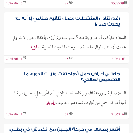
2026-06-15
37
2573739
رغم تناول المنشطات وعمل تلقيح صناعي إلا أنه لم
يحدث حمل!
السلام عليكم. أنا متزوجة منذ 5 سنوات، ولم أرزق بأطفال حتى الآن، ولم
يحدث أي حمل طوال هذه الفترة، وعندما ذهبت للطبيبة..
المزيد
2026-06-11
45
2106716
جاءتني أعراض حمل ثم اختفت ونزلت الدورة، ما
التشخيص لحالتي؟
السلام عليكم ورحمة الله وبركاته. لقد انتابتني أعراضُ حملٍ، حسبما عرفتُ
أنها أعراض حملٍ من تجارب نساءٍ متزوجاتٍ..
المزيد
2026-06-11
52
2106316
أشعر بضعف في حركة الجنين مع انكماش في بطني،