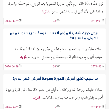
تزوجتُ في 28/10، ولم تأتِني الدورة الشهرية بعد الزواج، ثم حملتُ مباشرة،
والمفترض الآن أنني في نهاية الشهر الثامن..
المزيد
2026-06-29
28
2574593
نزول دورة شهرية مؤلمة بعد التوقف عن حبوب منع
الحمل، ما سببه؟
السلام عليكم. تناولت حبوب منع الحمل ميكروجين لمدة 15 يومًا دون
نسيانها أي يوم، وبعد التوقف بخمسة أيام جاءتني الدورة،..
المزيد
2026-06-29
36
2574443
ما سبب تغير أعراض الدورة وعودة أعراض فقر الدم؟
السلام عليكم ورحمة الله وبركاته. أنا أبلغ من العمر 38 سنة، قبل فترة وجيزة
أُصبت بفقر الدم، وعولجت منه بتناول مكمِّلات..
المزيد
2026-06-29
35
2574539