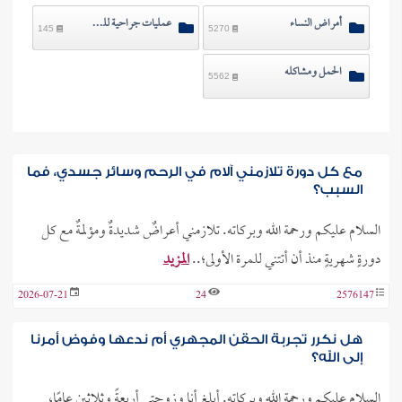
أمراض النساء
عمليات جراحية للنساء
145
5270
الحمل ومشاكله
5562
مع كل دورة تلازمني آلام في الرحم وسائر جسدي، فما
السبب؟
السلام عليكم ورحمة الله وبركاته. تلازمني أعراضٌ شديدةٌ ومؤلمةٌ مع كل
دورةٍ شهريةٍ منذ أن أتتني للمرة الأولى؛..
المزيد
2026-07-21
24
2576147
هل نكرر تجربة الحقن المجهري أم ندعها وفوض أمرنا
إلى الله؟
السلام عليكم ورحمة الله وبركاته. أبلغ أنا وزوجتي أربعةً وثلاثين عامًا،