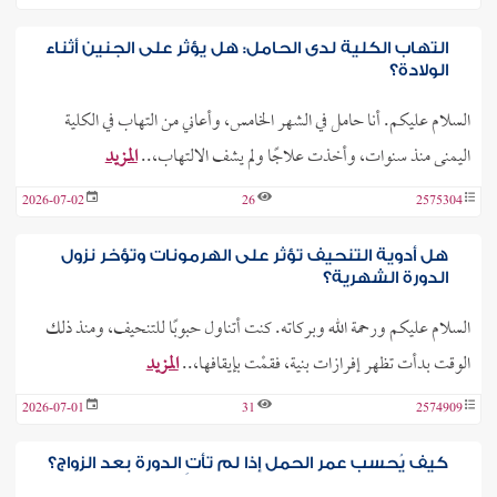
التهاب الكلية لدى الحامل: هل يؤثر على الجنين أثناء
الولادة؟
السلام عليكم. أنا حامل في الشهر الخامس، وأعاني من التهاب في الكلية
اليمنى منذ سنوات، وأخذت علاجًا ولم يشف الالتهاب،..
المزيد
2026-07-02
26
2575304
هل أدوية التنحيف تؤثر على الهرمونات وتؤخر نزول
الدورة الشهرية؟
السلام عليكم ورحمة الله وبركاته. كنت أتناول حبوبًا للتنحيف، ومنذ ذلك
الوقت بدأت تظهر إفرازات بنية، فقمْت بإيقافها،..
المزيد
2026-07-01
31
2574909
كيف يُحسب عمر الحمل إذا لم تأتِ الدورة بعد الزواج؟