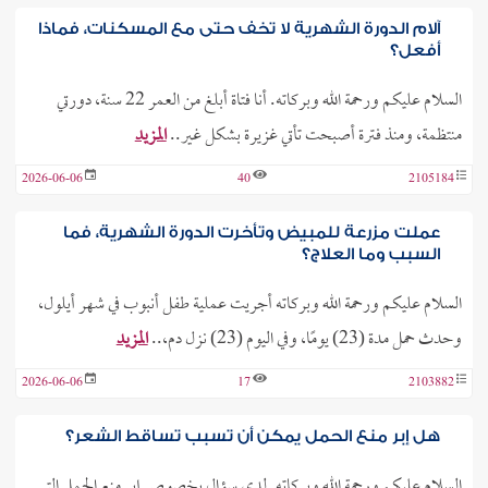
آلام الدورة الشهرية لا تخف حتى مع المسكنات، فماذا
أفعل؟
السلام عليكم ورحمة الله وبركاته. أنا فتاة أبلغ من العمر 22 سنة، دورتي
منتظمة، ومنذ فترة أصبحت تأتي غزيرة بشكل غير..
المزيد
2026-06-06
40
2105184
عملت مزرعة للمبيض وتأخرت الدورة الشهرية، فما
السبب وما العلاج؟
السلام عليكم ورحمة الله وبركاته أجريت عملية طفل أنبوب في شهر أيلول،
وحدث حمل مدة (23) يومًا، وفي اليوم (23) نزل دم،..
المزيد
2026-06-06
17
2103882
هل إبر منع الحمل يمكن أن تسبب تساقط الشعر؟
السلام عليكم ورحمة الله وبركاته. لدي سؤال بخصوص إبر منع الحمل التي