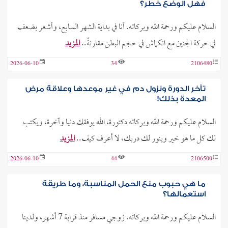
فهل الوضع خطر؟
السلام عليكم ورحمة الله وبركاته. أنا في بداية الشهر السابع، وأشعر بضعف
في حركة الجنين مع انكماش في حجم البطن مقارنةً..
المزيد
2026-06-10
34
2106480
تأخر الدورة ونزول دم في غير موعدها وعلاقة مرض
المعدة بذلك!
السلام عليكم ورحمة الله وبركاته دكتورة، الله يوفقك دنيا وآخرة، ويكتب
لك كل ما هو خير وينور لك دربك، لا أعرف كيف..
المزيد
2026-06-10
44
2106500
ما هي حبوب منع الحمل المناسبة، وما طريقة
استعمالها؟
السلام عليكم ورحمة الله وبركاته. زوجي مسافر منذ قرابة 7 أشهر، ولدينا