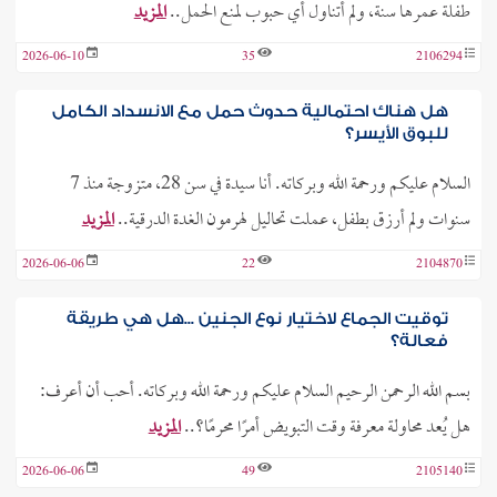
طفلة عمرها سنة، ولم أتناول أي حبوب لمنع الحمل..
المزيد
2026-06-10
35
2106294
هل هناك احتمالية حدوث حمل مع الانسداد الكامل
للبوق الأيسر؟
السلام عليكم ورحمة الله وبركاته. أنا سيدة في سن 28، متزوجة منذ 7
سنوات ولم أرزق بطفل، عملت تحاليل لهرمون الغدة الدرقية..
المزيد
2026-06-06
22
2104870
توقيت الجماع لاختيار نوع الجنين ...هل هي طريقة
فعالة؟
بسم الله الرحمن الرحيم السلام عليكم ورحمة الله وبركاته. أحب أن أعرف:
هل يُعد محاولة معرفة وقت التبويض أمرًا محرمًا؟..
المزيد
2026-06-06
49
2105140