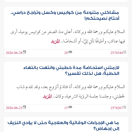
مشاكلي متنوعة من كوابيس وكسل وتراجع دراسي..
أحتاج نصيحتكم!
السلام عليكم ورحمة الله وبركاته. أعاني منذ الصغر من كوابيس يومية، أرى
فيها عناكب وأطيافًا تأتي إليَّ، أو أشخاصًا..
المزيد
2026-06-28
28
2574344
لازمتني استحاضة مدة خطبتي وانتهت بانتهاء
الخطبة، هل لذلك تفسير؟
السلام عليكم ورحمة الله وبركاته. أنا فتاة لم أتزوج بعد، وقد تقدم شاب
لخطبتي، وجلسنا جلسة الرؤية الشرعية، وكان..
المزيد
2026-06-23
15
2574267
ما هي الإجراءات الوقائية والعلاجية حتى لا يؤدي النزيف
إلى إجهاض؟