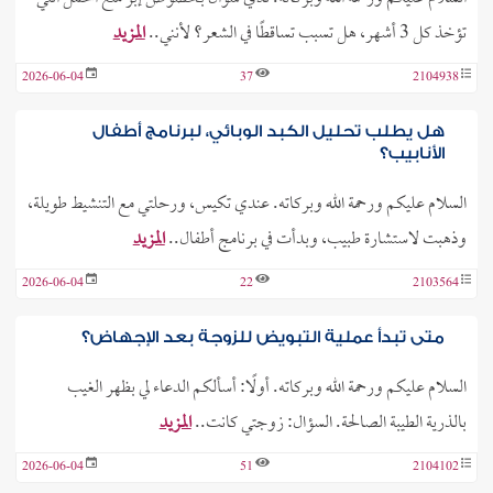
تؤخذ كل 3 أشهر، هل تسبب تساقطًا في الشعر؟ لأنني..
المزيد
2026-06-04
37
2104938
هل يطلب تحليل الكبد الوبائي، لبرنامج أطفال
الأنابيب؟
السلام عليكم ورحمة الله وبركاته. عندي تكيس، ورحلتي مع التنشيط طويلة،
وذهبت لاستشارة طبيب، وبدأت في برنامج أطفال..
المزيد
2026-06-04
22
2103564
متى تبدأ عملية التبويض للزوجة بعد الإجهاض؟
السلام عليكم ورحمة الله وبركاته. أولًا: أسألكم الدعاء لي بظهر الغيب
بالذرية الطيبة الصالحة. السؤال: زوجتي كانت..
المزيد
2026-06-04
51
2104102