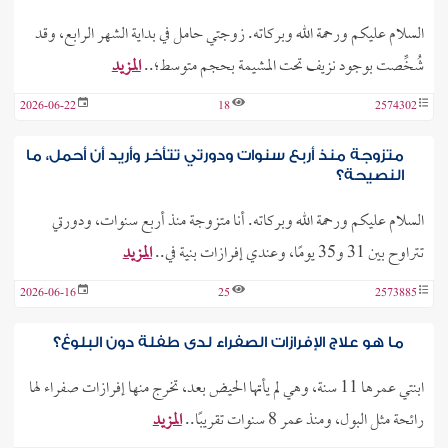
السلام عليكم ورحمة الله وبركاته. زوجتي حامل في بداية الشهر الرابع، وقد
شُخِّصت بوجود نزيف تحت المشيمة بحجم متوسط؛..
المزيد
2026-06-22
18
2574302
متزوجة منذ أربع سنوات ودورتي تتأخر وأريد أن أحمل، ما
النصيحة؟
السلام عليكم ورحمة الله وبركاته. أنا متزوجة منذ أربع سنوات، ودورتي
تتراوح بين 31 و35 يومًا، وعندي إفرازات بنية في..
المزيد
2026-06-16
25
2573885
ما هو علاج الإفرازات الصفراء لدى طفلة دون البلوغ؟
ابنتي عمرها 11 سنة، وهي لم يأتها الحيض بعد، تخرج منها إفرازات صفراء لها
رائحة مثل البول، ومنذ عمر 8 سنوات تقريبًا..
المزيد