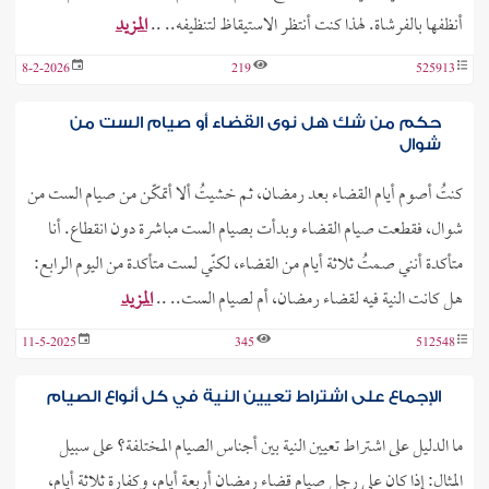
أنظفها بالفرشاة. لهذا كنت أنتظر الاستيقاظ لتنظيفه.. ..
المزيد
8-2-2026
219
525913
حكم من شك هل نوى القضاء أو صيام الست من
شوال
كنتُ أصوم أيام القضاء بعد رمضان، ثم خشيتُ ألا أتمكّن من صيام الست من
شوال، فقطعت صيام القضاء وبدأت بصيام الست مباشرة دون انقطاع. أنا
متأكدة أنني صمتُ ثلاثة أيام من القضاء، لكنّي لست متأكدة من اليوم الرابع:
هل كانت النية فيه لقضاء رمضان، أم لصيام الست.. ..
المزيد
11-5-2025
345
512548
الإجماع على اشتراط تعيين النية في كل أنواع الصيام
ما الدليل على اشتراط تعيين النية بين أجناس الصيام المختلفة؟ على سبيل
المثال: إذا كان على رجلٍ صيام قضاء رمضان أربعة أيام، وكفارة ثلاثة أيام،