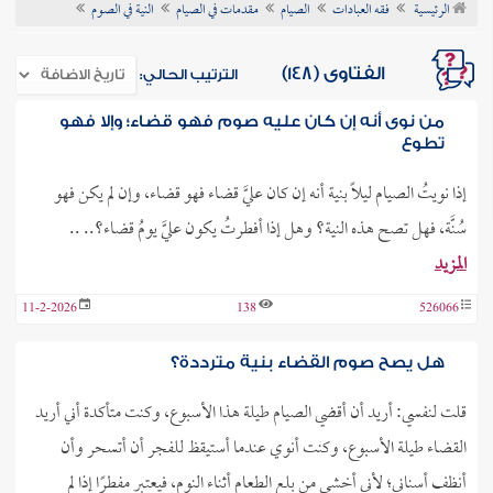
الرئيسية
فقه العبادات
الصيام
مقدمات في الصيام
النية في الصوم
ن الفتوى
الفتاوى (148)
الترتيب الحالي:
من نوى أنه إن كان عليه صوم فهو قضاء؛ وإلا فهو
تطوع
إذا نويتُ الصيام ليلًا بنية أنه إن كان عليَّ قضاء فهو قضاء، وإن لم يكن فهو
سُنَّة، فهل تصح هذه النية؟ وهل إذا أفطرتُ يكون عليَّ يومُ قضاء؟.. ..
المزيد
11-2-2026
138
526066
هل يصح صوم القضاء بنية مترددة؟
قلت لنفسي: أريد أن أقضي الصيام طيلة هذا الأسبوع، وكنت متأكدة أني أريد
القضاء طيلة الأسبوع، وكنت أنوي عندما أستيقظ للفجر أن أتسحر وأن
أنظف أسناني؛ لأني أخشى من بلع الطعام أثناء النوم، فيعتبر مفطرًا إذا لم