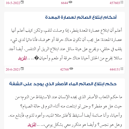
10-5-2022
6644
457603
أحكام ابتلاع الصائم لعصارة المعدة
أعلم أن ابتلاع عصارة المعدة يفطر، إذا وصلت للفم، ولكن كيف أعلم أنها
عصارة المعدة: هل يجب أن تكون هناك حرقة أو حموضة، فأنا دائما لدي شيء
يقف في حلقي، ويخرج على هيئة سائل عند ابتلاع الريق أو التنفس. أيضا أجد
سائلا يخرج من الحلق أحيانا هناك حرقة أو طعم وأحيان�.. ..
المزيد
20-6-2021
42768
444151
حكم ابتلاع الصائم الماء الأصفر الذي يوجد على الشفة
ما حكم اللعاب الأصفر الذي يجده الإنسان عند الاستيقاظ من النوم؛ من
حيث هل هو مفطر؟ وحتى لو ابتلعت منه أثناء النوم فى حالة الصيام؟
وأحيانا، وأنا صائمة أيضا أستيقظ لأغلق مثلا المنبه، وأعود للنوم، فأبتلع منه.
وهل هو نجس؟ وأيضا هو متكرر معي بشكل يومي،.. ..
المزيد