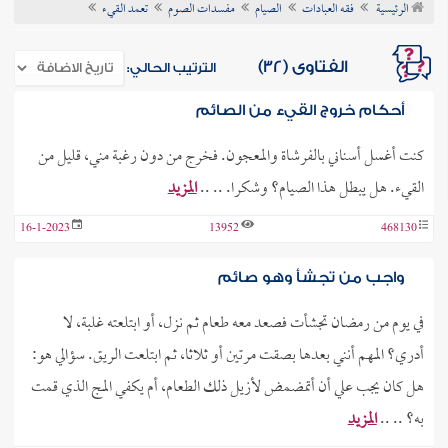
الرئيسية
فقه العبادات
الصيام
مفسدات الصوم
تعمد القيء
ن الفتوى
الفتاوى (32)
الترتيب الحالي:
أحكام خروج القيء من الصائم
كنت أغسل أسناني بالفرشاة والمعجون. فخرج من دون رغبة مني، قليل من
القيء. هل يبطل هذا الصيام؟ وشكرا. .. ..
المزيد
16-1-2023
13952
468130
واجب من تجشأ وهو صائم
في يوم من رمضان تجشأت فصعد معه طعام ثم نزل، أو ابتلعته غلبة، لا
أدري؟ المهم أنني بعدها بصقت مرتين أو ثلاثا، ثم ابتلعت الريق. سؤالي هو:
هل كان يجب علي أن أتمضمض لأزيل ذلك الطعام، أم يكفي المج الذي قمت
به؟ .. ..
المزيد