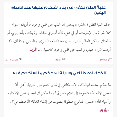
غلبة الظن تكفي في بناء الأحكام عليها عند انعدام
اليقين
حكم غلبة الظن في الشراء، بمعنى إذا غلب على ظني وجود ما أريده، سواء
كان شراءً من الإنترنت، أو في محل، كأن أشتري حذاء، ولم يكتب بأنه زوج، أو
قطعتان، ولكن الغالب أنهما يباعان معا القطعة اليسرى، واليمنى، وكذلك إذا
أردت شراء جهاز، وغلب على ظني وجود خاصية.. ..
المزيد
30-7-2024
2161
496543
الذكاء الاصطناعي وسيلة له حكم ما استُخدم فيه
ما حكم استخدام الذكاء الاصطناعي في نطق النصوص الدينية، أعني أن
تعطي الآلة نصًا فتحولها إلى كلام منطوق؟ وما حكم أن أعطيها نص الأذكار،
وأسماء الله الحسنى، فتخرج منطوقة بصوت من إنشاء الذكاء الاصطناعي؟ ..
..
المزيد