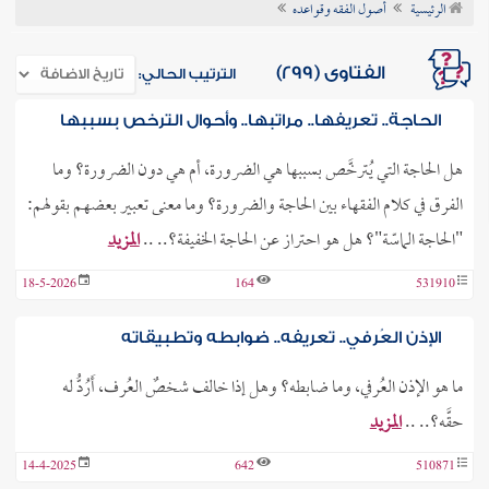
الرئيسية
أصول الفقه وقواعده
ن الفتوى
الفتاوى (299)
الترتيب الحالي:
الحاجة.. تعريفها.. مراتبها.. وأحوال الترخص بسببها
هل الحاجة التي يُترخَّص بسببها هي الضرورة، أم هي دون الضرورة؟ وما
الفرق في كلام الفقهاء بين الحاجة والضرورة؟ وما معنى تعبير بعضهم بقولهم:
"الحاجة الماسّة"؟ هل هو احتراز عن الحاجة الخفيفة؟.. ..
المزيد
18-5-2026
164
531910
الإذن العُرفي.. تعريفه.. ضوابطه وتطبيقاته
ما هو الإذن العُرفي، وما ضابطه؟ وهل إذا خالف شخصٌ العُرف، أَرُدُّ له
حقَّه؟.. ..
المزيد
14-4-2025
642
510871