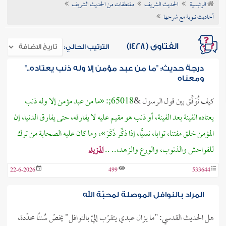
الرئيسية
الحديث الشريف
مقتطفات من الحديث الشريف
ن الفتوى
أحاديث نبوية مع شرحها
الفتاوى (1428)
الترتيب الحالي:
درجة حديث: "ما من عبد مؤمن إلا وله ذنب يعتاده.."
ومعناه
كيف نُوَفِّق بين قول الرسول &
65018;: «ما من عبد مؤمن إلا وله ذنب
يعتاده الفينة بعد الفينة، أو ذنب هو مقيم عليه لا يفارقه، حتى يفارق الدنيا، إن
المؤمن خلق مفتنا، توابا، نسيًّا، إذا ذكِّر ذَكَرَ»، وما كان عليه الصحابة من ترك
للفواحش والذنوب، والورع والزهد،.. ..
المزيد
22-6-2026
499
533644
المراد بالنوافل الموصلة لمحبّة الله
هل الحديث القدسي: "ما يزال عبدي يتقرّب إليّ بالنوافل" يخصّ سُننًا محدّدة،