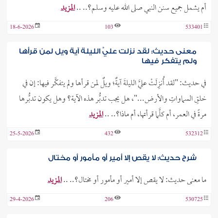
أم يشمل جميع سنن النبي صلى الله عليه وسلم؟.. ..
المزيد
18-6-2026
103
533401
معنى حديث: لقد نزلت عليَّ الليلة آية ويل لمن قرأها
ولم يتفكر فيها
في حديث: "لقد أُنزِلَتْ عليَّ الليلةَ آيةٌ؛ ويلٌ لمن قرأها ولم يتفكَّر فيها: إن في
خلقِ السماواتِ والأرض..."، هل يجب تدبُّر هذه الآية؟ وهل يكون تدبُّرها
مرةً في العمر، أم كلَّما قرأتها، أم ماذا؟.. ..
المزيد
25-5-2026
432
532312
شرح حديث: لا يقص إلا أمير أو مأمور أو مختال
ما معنى حديث: لا يقص إلا أمير أو مأمور أو مختال؟.. ..
المزيد
29-4-2026
206
530725