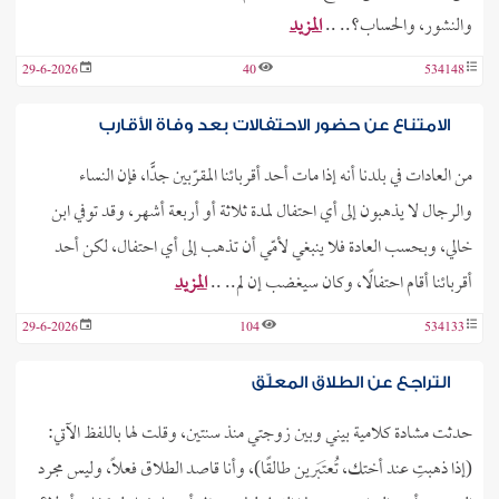
والنشور، والحساب؟.. ..
المزيد
29-6-2026
40
534148
الامتناع عن حضور الاحتفالات بعد وفاة الأقارب
من العادات في بلدنا أنه إذا مات أحد أقربائنا المقرّبين جدًّا، فإن النساء
والرجال لا يذهبون إلى أي احتفال لمدة ثلاثة أو أربعة أشهر، وقد توفي ابن
خالي، وبحسب العادة فلا ينبغي لأمّي أن تذهب إلى أي احتفال، لكن أحد
أقربائنا أقام احتفالًا، وكان سيغضب إن لم.. ..
المزيد
29-6-2026
104
534133
التراجع عن الطلاق المعلّق
حدثت مشادة كلامية بيني وبين زوجتي منذ سنتين، وقلت لها باللفظ الآتي:
(إذا ذهبتِ عند أختك، تُعتَبَرين طالقًا)، وأنا قاصد الطلاق فعلًا، وليس مجرد