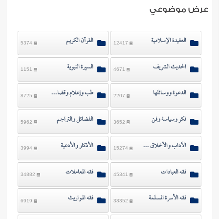
ن الفتوى
عرض موضوعي
العقيدة الإسلامية
القرآن الكريم
5374
12417
الحديث الشريف
السيرة النبوية
1151
4671
الدعوة ووسائلها
طب وإعلام وقضايا معاصرة
8725
2207
فكر وسياسة وفن
الفضائل والتراجم
5962
3652
الآداب والأخلاق والرقائق
الأذكار والأدعية
3994
15274
فقه العبادات
فقه المعاملات
34882
45341
فقه الأسرة المسلمة
فقه المواريث
6919
38352