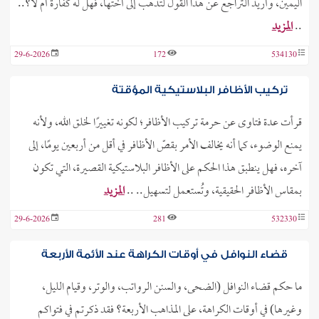
اليمين، وأريد التراجع عن هذا القول لتذهب إلى أختها، فهل له كفارة أم لا؟..
..
المزيد
29-6-2026
172
534130
تركيب الأظافر البلاستيكية المؤقتة
قرأت عدة فتاوى عن حرمة تركيب الأظافر؛ لكونه تغييرًا لخلق الله، ولأنه
يمنع الوضوء، كما أنه يخالف الأمر بقصّ الأظافر في أقل من أربعين يومًا، إلى
آخره، فهل ينطبق هذا الحكم على الأظافر البلاستيكية القصيرة، التي تكون
بمقاس الأظافر الحقيقية، وتُستعمل لتسهيل.. ..
المزيد
29-6-2026
281
532330
قضاء النوافل في أوقات الكراهة عند الأئمة الأربعة
ما حكم قضاء النوافل (الضحى، والسنن الرواتب، والوتر، وقيام الليل،
وغيرها) في أوقات الكراهة، على المذاهب الأربعة؟ فقد ذكرتم في فتواكم