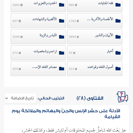
فقه الجنايات
الحدود والتعزيرات
2884
966
الأطعمة والأشربة والصيد
الأقضية والشهادات
957
1762
الأيمان والنذور
اللباس والزينة
3299
3809
أخبار
تراجم وشخصيات
472
50
أصول الفقه وقواعده
مصادر الفقه الإسلامي
323
313
الفتاوى (28)
الترتيب الحالي:
الأدلة على حشر الإنس والجنّ والبهائم والملائكة يوم
القيامة
هل بَعْث الله شاملٌ لجميع المخلوقات أم للبشر فقط، وكذلك الحشر،