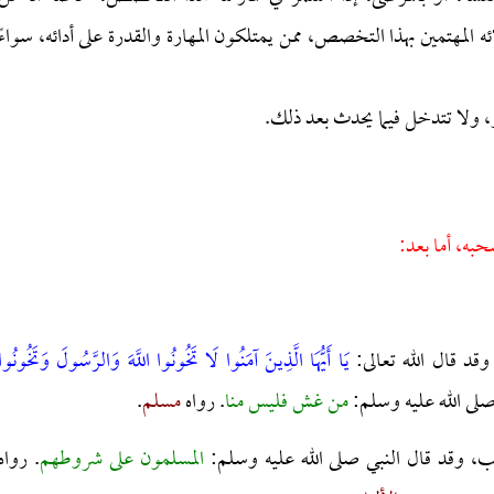
 المهتمين بهذا التخصص، ممن يمتلكون المهارة والقدرة على أدائه، سواءً
 ولا تتدخل فيما يحدث بعد ذلك.
حبه، أما بعد:
قد قال الله تعالى:
يَا أَيُّهَا الَّذِينَ آمَنُوا لَا تَخُونُوا اللَّهَ وَالرَّسُولَ وَتَخُونُوا
من غش فليس منا
. رواه
مسلم
.
طب،
وقد قال النبي صلى الله عليه وسلم:
المسلمون على شروطهم
. رواه