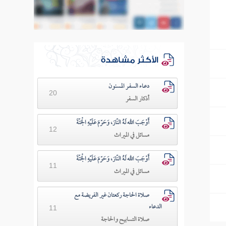
الأكثر مشاهدة
دعـاء السفـر المسنون
20
أذكار السفر
أَوْجَبَ الله لَهُ النّارَ، وَحَرّمَ عَلَيْهِ الْجَنّةَ
12
مسائل في الميراث
أَوْجَبَ الله لَهُ النّارَ، وَحَرّمَ عَلَيْهِ الْجَنّةَ
11
مسائل في الميراث
صلاة الحاجة ركعتان غير الفريضة مع
الدعاء
11
صلاة التسابيح والحاجة