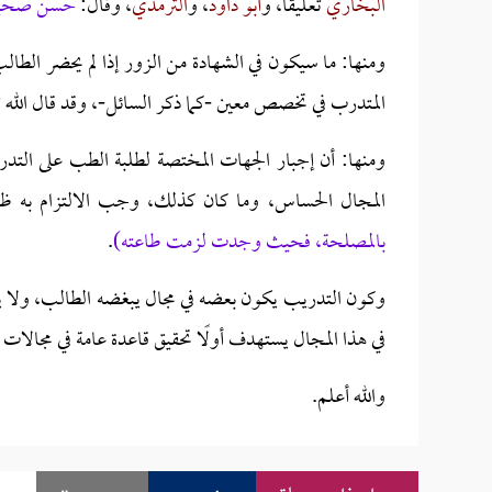
البخاري
تعليقًا، و
أبو داود
، و
الترمذي
، وقال:
حسن صحي
ومنها: ما سيكون في الشهادة من الزور إذا لم يحضر الطالب 
المتدرب في تخصص معين -كما ذكر السائل-، وقد قال الله ت
ومنها: أن إجبار الجهات المختصة لطلبة الطب على التدري
المجال الحساس، وما كان كذلك، وجب الالتزام به ظاهر
بالمصلحة، فحيث وجدت لزمت طاعته)
.
وكون التدريب يكون بعضه في مجال يبغضه الطالب، ولا ير
في هذا المجال يستهدف أولًا تحقيق قاعدة عامة في مجالات
والله أعلم.