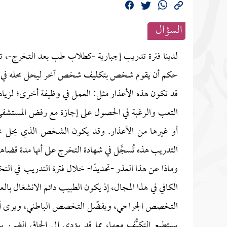
السؤال
لدينا فترة تدريب إجبارية -كطلاب طب بعد التخرج-، تت
حكم أن يقوم شخص بتكليف شخص آخر ليحل محله في فترة
قد تكون هذه الأعذار مثل: العمل في وظيفة أخرى؛ لزيادة 
التعب والرغبة في الحصول على إجازة مع رفض المستشفى 
أو غيرها من الأعذار. وقد يكون الشخص الذي يحل محله 
التدريب هذه تُسجَّل في شهادة التخرج على أنها مدة قضا
وماذا عن هذا العذر -تحديدًا- خلال فترة التدريب في ال
الكافي في هذا المجال، إذ يكون الطبيب دائم الانشغال بال
التخصص الجراحي، ويفضّل التخصص الباطني، ويرى أن ب
يستطيع التكيُّف معها، مما قد يؤدي إلى إلحاق الضرر 