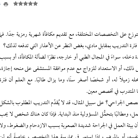
86
وزع على التخصصات المختلفة، مع تقديم مكافأة شهرية رمزية جدًا. فما
 التدريب بمقابل مادي، بغض النظر عن الأعذار التي تدفعه لذلك؟
دخله، سواءً في المجال الطبي أو خارجه، نظرًا لضآلة المكافأة، أو بسبب
ذلك، أو الاستعداد للزواج مع عدم موافقة المستشفى على منحه إجازة،
زميلًا له، أو شخصًا أصغر سنًا، وما يزال طالبًا. مع العلم أن فترة
ها المتدرب في تخصص معين.
تخصص الجراحي؟ على سبيل المثال، قد لا يُقدّم التدريب المطلوب بالشكل
عمل، ومطالبًا بتحمُّل المسؤولية منذ البداية. فإذا كان هناك شخص لا يحب
يئة العمل في الجراحة شديدة الصعوبة بسبب الازدحام والضغوط، ولا
بنفسه، أو بالمرضى، إذا استمر في ممارسة هذا التخصص، خاصةً أنه لن