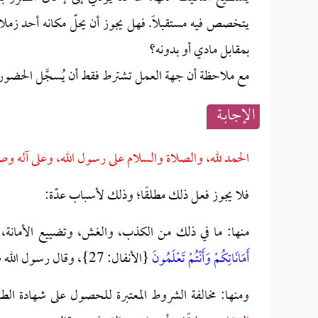
يتخصص فيه مستقبلاً. فهل يجوز أن يحلّ مكانه أحد زملائه
بمقابل مادي أو بدونه؟
مع ملاحظة أن جهة العمل تشترط فقط أن يُسجَّل الحضور،
الإجابــة
الحمد لله، والصلاة والسلام على رسول الله، وعلى آله وص
فلا يجوز فعل ذلك مطلقًا؛ وذلك لأسباب عدّة:
منها: ما في ذلك من الكذب، والغش، وتضييع الأمانة، و
أَمَانَاتِكُمْ وَأَنْتُمْ تَعْلَمُونَ
{الأنفال: 27}، وقال رسول الله صلى الله عليه وسلم:
ومنها:
مخالفة الشروط المعتبرة للحصول على شهادة ال