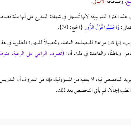
ح
. وصححه
الألباني
.
هذه الفترة التدريبية؛ لأنها تُسجل في شهادة التخرج على أنها مدّة قضاها
عالى:
وَاجْتَنِبُوا قَوْلَ الزُّورِ
{الحج: 30}.
ب، إنما كان مراعاة ل
لمصلحة العامة، وتحصيلًا للمهارة المطلوبة في هذا
ًا وباطنًا، والقاعدة في ذلك أن:
(تصرف الراعي على الرعية، منوط
يد التخصص فيه، لا يعفيه من المسؤولية، فإنه من المعروف أن التدريس
 الطب إجمالًا، ثم يأتي التخصص بعد ذلك.