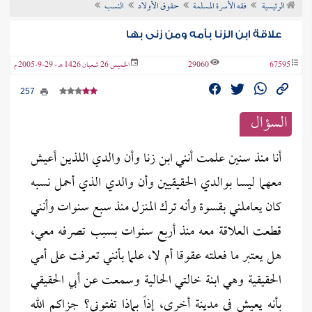
الرئيسية
فقه الأسرة المسلمة
حقوق الأولاد
النسب
ن الفتوى
علاقة ابن الزنا بأمه ومن زنى بها
67595
29060
الخميس 26 شعبان 1426 هـ - 29-9-2005 م
257
السؤال
أنا منذ سنين علمت أنني ابن زنا وأن والدي اللذين أعيش
معهما ليسا بوالدي الحقيقيين وأن والدي الذي أحمل نسبه
كان يعاملني بقسوة وأنه ترك المنزل منذ سبع سنوات وأنني
قطعت العلاقة معه منذ أربع سنوات بسبب تصرفه معي،
هل يعتبر ما فعلته عقوقا أم لا، علما بأنني تعرفت على أمي
الحقيقية وهي ابنة خالتي الحالية وسمعت عن أبي الحقيقي
بأنه يعيش في مدينة أخرى، إذاً بماذا تفتوني؟ جزاكم الله