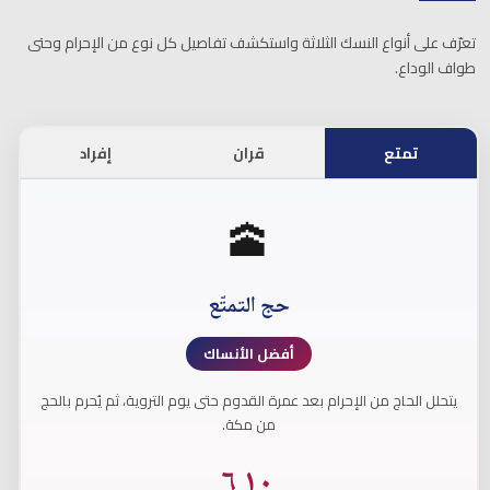
تعرّف على أنواع النسك الثلاثة واستكشف تفاصيل كل نوع من الإحرام وحتى
طواف الوداع.
تمتع
قران
إفراد
🕋
حج التمتّع
أفضل الأنساك
يتحلل الحاج من الإحرام بعد عمرة القدوم حتى يوم التروية، ثم يُحرم بالحج
من مكة.
٦
١٠