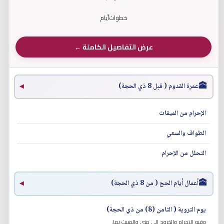
خطوات
أيام
عرض التفاصيل الكاملة ←
🕋
عمرة القدوم ( قبل 8 ذي الحجة)
◀
الإحرام من الميقات
الطواف والسعي
التحلل من الإحرام
🕋
أعمال أيام الحج ( من 8 ذي الحجة)
◀
يوم التروية ( الثامن (8) من ذي الحجة)
وفيه الإحرام والخروج إلى منى والمبيت بها.