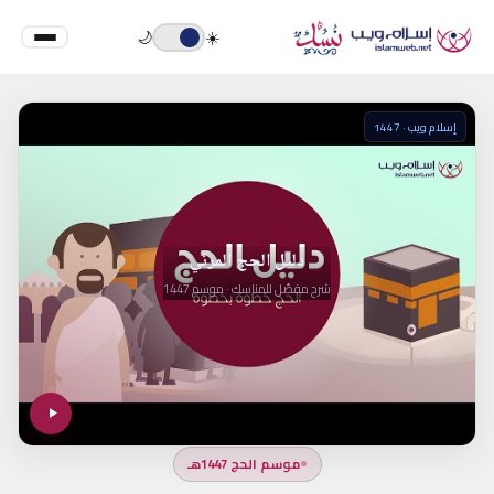
🌙
☀️
إسلام ويب · 1447
دليل الحج المرئي
شرح مفصّل للمناسك · موسم 1447
موسم الحج 1447هـ