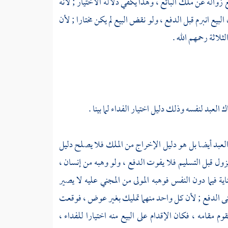
 زواله عن ملك البائع ، وهذا يكفي دلالة الاختيار ; لأنه
لبيع انبرم قبل الدفع ، ولو نقض البيع لم يكن مختارا ; لأن
لثلاثة
رحمهم الله .
لعبد لنفسه وذلك دليل اختيار الفداء لما بينا .
لعبد أيضا بل هو دليل الإخراج من الملك فلا يصلح دليل
 يزول قبل التسليم فلا يفوت الدفع ، ولو وهبه من إنسان ،
ية فيما دون النفس فوهبه المولى من المجني عليه لا يصير
ي معنى الدفع ; لأن كل واحد منهما تمليك بغير عوض ، فوقعت
 مقامه ، فكان الإقدام على البيع منه اختيارا للفداء ،