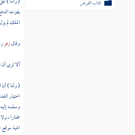
( وأما ) عل
كتاب القرض
يفوت الدفع ،
الملك لم يز
وقال
زفر
رح
ألا ترى أن ا
( ولنا ) أن
اختيار الفد
وسلمه إليه 
مختارا ، ولا
الهبة موقع 