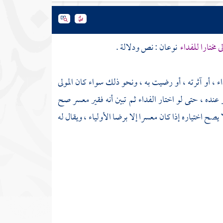
ى مختارا للفداء
نوعان : نص ودلالة .
ء ، أو آثرته ، أو رضيت به ، ونحو ذلك سواء كان المولى
عنده ، حتى لو اختار الفداء ثم تبين أنه فقير معسر صح
يصح اختياره إذا كان معسرا إلا برضا الأولياء ، ويقال له