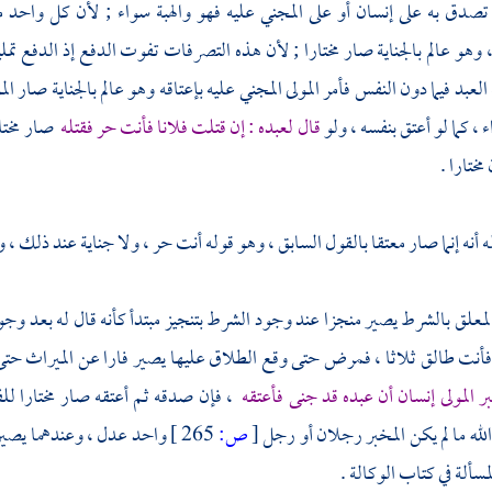
دق به على إنسان أو على المجني عليه فهو والهبة سواء ; لأن كل واحد من
 وهو عالم بالجناية صار مختارا ; لأن هذه التصرفات تفوت الدفع إذ الدفع تملي
لعبد فيما دون النفس فأمر المولى المجني عليه بإعتاقه وهو عالم بالجناية صار الم
ء ، كما لو أعتق بنفسه ، ولو
قال لعبده : إن قتلت فلانا فأنت حر فقتله
صار مختار
مختارا .
 أنه إنما صار معتقا بالقول السابق ، وهو قوله أنت حر ، ولا جناية عند ذلك ، و
 المعلق بالشرط يصير منجزا عند وجود الشرط بتنجيز مبتدأ كأنه قال له بعد وجو
نت طالق ثلاثا ، فمرض حتى وقع الطلاق عليها يصير فارا عن الميراث حتى ترثه
ر المولى إنسان أن عبده قد جنى فأعتقه
، فإن صدقه ثم أعتقه صار مختارا للف
الله ما لم يكن المخبر رجلان أو رجل
[
ص:
265 ]
واحد عدل ، وعندهما يصير مخ
مسألة في كتاب الوكالة .