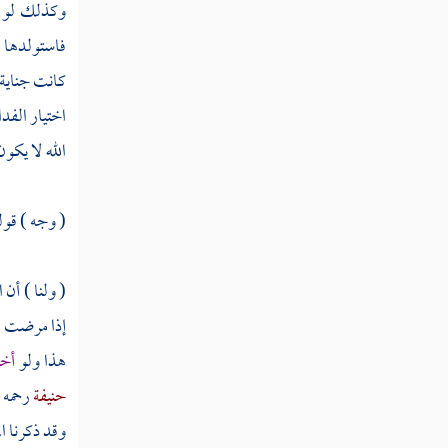
وكذلك لو تص
فاستولدها ،
كانت جناية ا
اختيار الفدا
الله لا يكون 
( وجه ) قوله
( ولنا ) أن
إذا مرضت فأ
هذا ولو
أخب
حنيفة
رحمه 
وقد ذكرنا ال