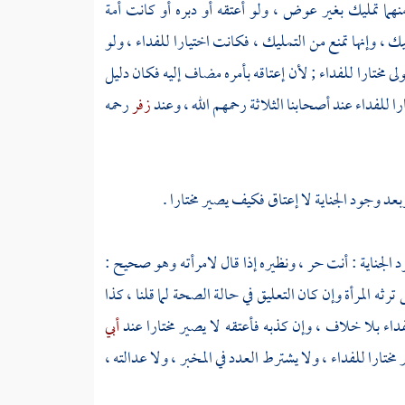
هما تمليك بغير عوض ، ولو أعتقه أو دبره أو كانت أمة
ك ، وإنها تمنع من التمليك ، فكانت اختيارا للفداء ، ولو
ولى مختارا للفداء ; لأن إعتاقه بأمره مضاف إليه فكان دليل
ا للفداء عند
أصحابنا الثلاثة
رحمهم الله ، وعند
زفر
رحمه
بعد وجود الجناية لا إعتاق فكيف يصير مختارا .
د الجناية : أنت حر ، ونظيره إذا قال لامرأته وهو صحيح :
 المرأة وإن كان التعليق في حالة الصحة لما قلنا ، كذا
داء بلا خلاف ، وإن كذبه فأعتقه لا يصير مختارا عند
أبي
تارا للفداء ، ولا يشترط العدد في المخبر ، ولا عدالته ،