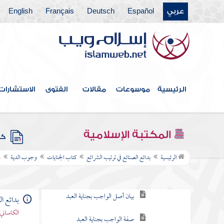
الاستيفاء
عربي
Español
Deutsch
Français
English
فصل في بيان ما يسقط القصاص بعد وجوبه
وجوب الدية
من تجب عليه الدية
كيفية وجوب الدية
الرئيسية
موسوعات
مقالات
الفتوى
الاستشارات
بيان من يجب عليه ومن يتحملها
المكتبة الإسلامية
أحكام جناية الحر على العبد
كتب
الرئيسية
بدائع الصنائع في ترتيب الشرائع
كتاب الجنايات
وجوب الدية
ب
بيان ما يصير به المولى مختارا للفداء
وبيان صحة الاختيار
بيان أصل الواجب بجناية العبد
بدائع ا
الكاساني 
صفة الواجب بجناية العبد