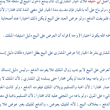
ى أصل
أبي حنيفة
فلأن خيار المشتري إن كان يمنع دخول المبيع في ملكه فلا يمنع
 ولو باع على أنه بالخيار فإن مضت مدة الخيار قبل مضي المدة كان مختارا ; لأن ا
ل فلم يفت الدفع ، ولو عرض العبد على البيع لم يكن ذلك اختيارا عند
أصحابنا ا
مه الله يكون اختيارا ( وجه ) قوله أن العرض على البيع دليل استيفاء الملك .
لمشتري بشرط الخيار إذا عرض المشترى على البيع بطل اختياره فكان دليل إمساك ا
 العرض على البيع لا يوجب زوال الملك فلا يفوت الدفع ، وليس دليل إمساك ا
اء ، ولو باعه بيعا فاسدا لم يكن مختارا حتى يسلمه إلى المشتري ; لأن الملك لا
صار مختارا ; لأن الهبة والتسليم يزيلان الملك فيفوت الدفع ، ولو كانت الجنا
 شيء على المولى ، ولو باعه من المجني عليه كان مختارا ; لأن التسليم بالهبة ف
الدفع ، بخلاف البيع ; لأنه تمليك بعوض ، والدفع تمليك بغير عوض فلا يقوم