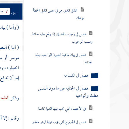
القتل الذي هو في معنى القتل الخطأ
جزء
7
نوعان
( وأما ) بيا
فصل في وجوب الضمان إذا وقع عليه حائط
وسبب الوجوب
( أما ) الن
فصل في بيان ماهية الضمان الواجب بهذه
موسرا أو م
الجناية
اختياره ، و
فصل في القسامة
إما أن تدفع
فصل في الجناية على ما دون النفس
مطلقا وأنواعها
وذكر
الطح
في الأعضاء التي تجب فيها الدية كاملة
وقال : إلا أ
فصل في الجروح التي يجب فيها أرش مقدر