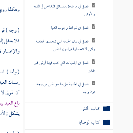
فصل في ما يلحق بمسائل التداخل في الدية
وهكذا روي
والأرش
فصل في شرائط وجوب الدية
( وجه ) قوله
فلا ينتقل إ
فصل في بيان الجناية التي تتحملها العاقلة
والتي لا تتحملها فيما دون النفس
والإعسار لا
فصل في الجنايات التي تجب فيها أرش غير
مقدر
( وأما ) ال
إمساك العبد
فصل في الجناية على ما هو نفس من وجه
أن المولى لا
دون وجه
باع العبد بيع
كتاب الخنثى
يشكل ; لأن 
كتاب الوصايا