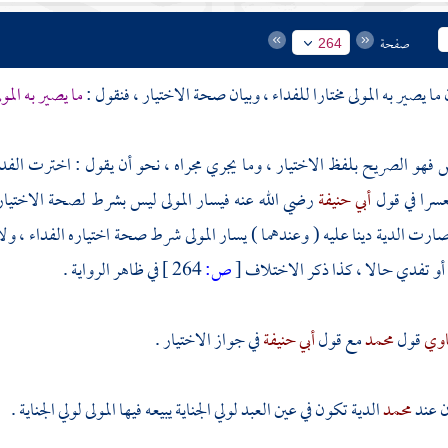
صفحة
264
ن ما يصير به المولى مختارا للفداء ، وبيان صحة الاختيار ، فنقول :
ما يصير به المول
ص فهو الصريح بلفظ الاختيار ، وما يجري مجراه ، نحو أن يقول : اخترت الفدا
عسرا في قول
أبي حنيفة
رضي الله عنه فيسار المولى ليس بشرط لصحة الاختيار 
صارت الدية دينا عليه ( وعندهما ) يسار المولى شرط صحة اختياره الفداء ، ولا 
 أو تفدي حالا ، كذا ذكر الاختلاف
[
ص:
264 ]
في ظاهر الرواية .
اوي
قول
محمد
مع قول
أبي حنيفة
في جواز الاختيار .
ن عند
محمد
الدية تكون في عين العبد لولي الجناية يبيعه فيها المولى لولي الجناية .