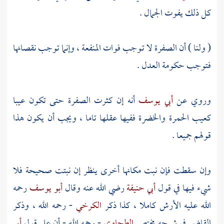
كل ذلك يفوت الجمال .
( ولنا ) أن الصفرة لا توجب فوات المنفعة ، وإنما توجب نقصانها
فتوجب حكومة العدل .
وروي عن
أبي يوسف
أنه إن كثرت الصفرة حتى تكون عيبا
كعيب الحمرة والخضرة ففيها عقلها تاما ، ويجب أن يكون هذا
قولهم جميعا .
وإن سقطت فإن نبت مكانها أخرى ينظر إن نبتت صحيحة فلا
شيء فيها في قول
أبي حنيفة
رضي الله عنه وقال
أبو يوسف
رحمه
الله عليه الأرش كاملا ، كذا ذكر
الكرخي
- رحمه الله ، وذكر
القاضي
في شرحه مختصر
الطحاوي
- رحمه الله - أن على قول
أبي