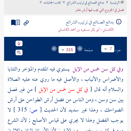
الرئيسية
بدائع الصنائع في ترتيب الشرائع
كتاب الجنايات
تراجم الأعلام
فصل في الجروح التي يجب فيها أرش مقدر
بدائع الصنائع في ترتيب الشرائع
الكاساني - أبو بكر مسعود بن أحمد الكاساني
جزء
صفحة
7
315
وفي كل سن خمس من الإبل
يستوي فيه المقدم والمؤخر والثنايا
والأضراس والأنياب ، والأصل فيه ما روي عنه عليه الصلاة
والسلام أنه قال {
في كل سن خمس من الإبل
} من غير فصل
بين سن وسن ، ومن الناس من فضل أرش الطواحن على أرش
الضواحك ، وهذا غير سديد لأن الحديث
[
ص:
315 ]
لا
يوجب الفضل وهذا لا يجري على قياس الأصابع ; لأن الشرع
ورد في كل سن بخمس من الإبل ; لأن الأسنان اثنان وثلاثون