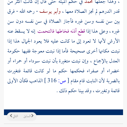
، ولهذا جعلها
محمد
في حكم الميتة حتى قال إن كانت أكثر من
قدر الدرهم لم تجز الصلاة معها ،
وأبو يوسف
- رحمه الله - فرق
بين سن نفسه وسن غيره فأجاز الصلاة في سن نفسه دون سن
غيره ، وعلى هذا إذا
قطع أذنه فخاطها فالتحمت
إنه لا يسقط عنه
الأرش لأنها لا تعود إلى ما كانت عليه فلا يعود الجمال هذا إذا
نبتت مكانها أخرى صحيحة فأما إذا نبتت معوجة ففيها حكومة
العدل بالإجماع ، وإن نبتت متغيرة بأن نبتت سوداء أو حمراء أو
خضراء أو صفراء فحكمها حكم ما لو كانت قائمة فتغيرت
بالضربة لأن النابت قام مقام
[
ص:
316 ]
الذاهب فكأن الأولى
قائمة وتغيرت ، وقد بينا حكم ذلك .
السابق
التالي