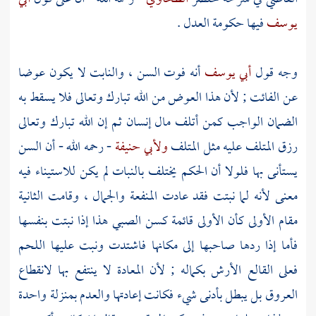
يوسف
فيها حكومة العدل .
وجه قول
أبي يوسف
أنه فوت السن ، والنابت لا يكون عوضا
عن الفائت ; لأن هذا العوض من الله تبارك وتعالى فلا يسقط به
الضمان الواجب كمن أتلف مال إنسان ثم إن الله تبارك وتعالى
رزق المتلف عليه مثل المتلف
ولأبي حنيفة
- رحمه الله - أن السن
يستأنى بها فلولا أن الحكم يختلف بالنبات لم يكن للاستيناء فيه
معنى لأنه لما نبتت فقد عادت المنفعة والجمال ، وقامت الثانية
مقام الأولى كأن الأولى قائمة كسن الصبي هذا إذا نبتت بنفسها
فأما إذا ردها صاحبها إلى مكانها فاشتدت ونبت عليها اللحم
فعلى القالع الأرش بكماله ; لأن المعادة لا ينتفع بها لانقطاع
العروق بل يبطل بأدنى شيء فكانت إعادتها والعدم بمنزلة واحدة