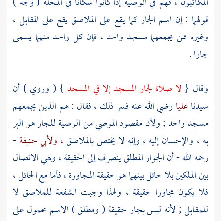
المكاتبون ، فهم في الوصية إذا كانوا سكانا في المحلة ( وجه )
قولهما : إن اسم الجار كما يقع على الملاصق يقع على المقابل ،
وغيره ممن يجمعهما مسجد واحد ، فإن كل واحد منهما يسمى
جارا .
وقال {
لا صلاة لجار المسجد إلا في المسجد
} ( وروي ) أن
سيدنا
عليا
رضي الله عنه فسر ذلك ، فقال : هم الذين يجمعهم
مسجد واحد ; ولأن مقصود الموصي من الوصية للجار هو البر
به ، والإحسان إليه ، وإنه لا يختص بالملاصق
، ولأبي حنيفة
-
رحمه الله - أن الجوار المطلق ينصرف إلى الحقيقة ، وهي الاتصال
بين الملكين بلا حائل بينهما هو حقيقة المجاورة ، فأما مع الحائل ،
فلا يكون مجاورا حقيقة ، ولهذا وجبت الشفعة للملاصق لا
للمقابل ; لأنه ليس بجار حقيقة ( ومطلق ) الاسم محمول على