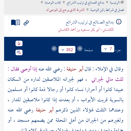
الرئيسية
بدائع الصنائع في ترتيب الشرائع
كتاب الوصايا
تراجم الأعلام
فصل في شرائط ركن الوصية
الشرط الذي يرجع إلى الموصى له
بدائع الصنائع في ترتيب الشرائع
الكاساني - أبو بكر مسعود بن أحمد الكاساني
جزء
صفحة
7
352
وقال في الإملاء : قال
أبو حنيفة
: رضي الله عنه
إذا أوصى فقال :
ثلث مالي لجيراني
، فهو لجيرانه الملاصقين لداره من السكان
عبيدا كانوا أو أحرارا نساء كانوا أو رجالا ذمة كانوا أو مسلمين
بالسوية قربت الأبواب ، أو بعدت إذا كانوا ملاصقين للدار ،
وعندهما الثلث لهؤلاء الذين ذكرهم
أبو حنيفة
رضي الله عنه
ولغيرهم من الجيران من أهل المحلة ممن يضمهم مسجد ، أو
جماعة واحدة ، ودعوة واحدة ، فهؤلاء جيرانه في كلام الناس .