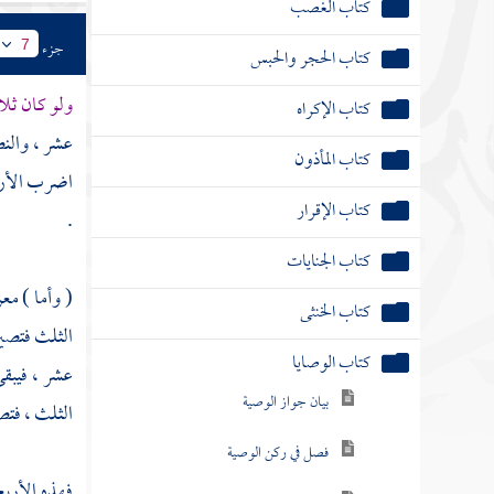
كتاب الغصب
جزء
7
كتاب الحجر والحبس
ولو كان ثل
كتاب الإكراه
عشر ، والنص
كتاب المأذون
اضرب الأربع
كتاب الإقرار
.
كتاب الجنايات
( وأما ) مع
كتاب الخنثى
الثلث فتصير
كتاب الوصايا
عشر ، فيبق
بيان جواز الوصية
الثلث ، فتصي
فصل في ركن الوصية
فهذه الأرب