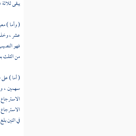
يبقى ثلاثة 
( وأما ) مع
عشر ، وخذ ا
فهو النصيب 
من الثلث بع
( أما ) على
سهمين ، وا
الاسترجاع م
الاسترجاع م
في اثنين بلغ