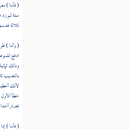
( فأما ) مع
ستة ثم زد ع
ثلاثة فضمها
( وأما ) طر
ادفع للموصى
وذلك ثماني
بالنصيب ثلا
لأنك أعطيت 
خطأ الأول ،
فصار أحدا ،
( فأما ) إذا