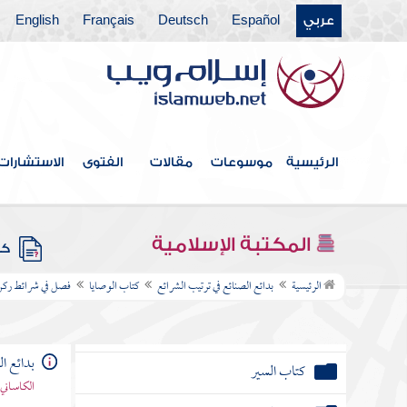
عربي
Español
Deutsch
Français
English
كتاب العارية
كتاب الوقف والصدقة
كتاب الدعوى
كتاب الشهادة
الرئيسية
موسوعات
مقالات
الفتوى
الاستشارات
كتاب آداب القاضي
كتاب القسمة
المكتبة الإسلامية
كتب
كتاب الحدود
الرئيسية
بدائع الصنائع في ترتيب الشرائع
كتاب الوصايا
فصل في شرائط ركن
كتاب قطاع الطريق
بدائع ا
كتاب السير
الكاساني 