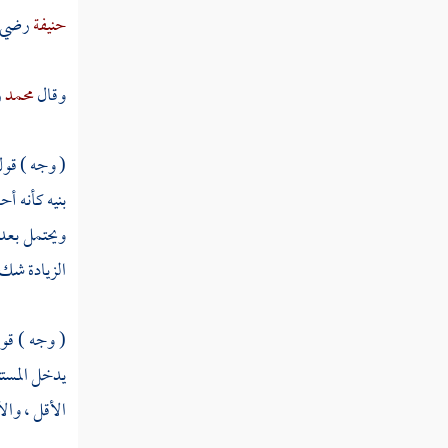
حنيفة
رضي ا
وقال
محمد
ر
( وجه ) قول
بنيه كأنه أ
ويحتمل بعد 
الزيادة شك ف
( وجه ) قو
يدخل المستث
الأقل ، والأ