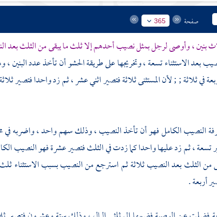
صفحة
365
اث بنين ، وأوصى لرجل بمثل نصيب أحدهم إلا ثلث ما يبقى من الثلث بعد ا
يب بعد الاستثناء تسعة ، وتخريجها على طريقة الحشو أن تأخذ عدد البنين ، و
ة في ثلاثة ; ; لأن المستثنى ثلاثة فتصير اثني عشر ، ثم زد واحدا فتصير ثلاث
رفة النصيب الكامل فهو أن تأخذ النصيب ، وذلك سهم واحد ، واضربه في مخر
 تسعة ، ثم زد عليها واحدا كما زدت في الثلث فتصير عشرة فهو النصيب ال
ى من الثلث بعد النصيب ثلاثة ثم استرجع من النصيب بسبب الاستثناء ثلث 
ر أربعة .
عة فضلت عن الوصية فضمها إلى ثلثي المال ، وذلك ستة وعشرون فتصير ثلاث