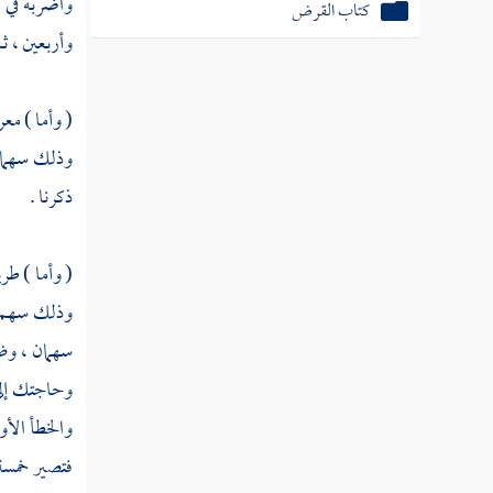
واضربه في ا
كتاب القرض
وأربعين ، ث
( وأما ) مع
وذلك سهمان 
ذكرنا .
( وأما ) ط
وذلك سهم ف
سهمان ، وضم
وحاجتك إلى
والخطأ الأو
فتصير خمسة 