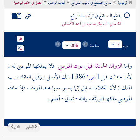
الرئيسية
بدائع الصنائع في ترتيب الشرائع
كتاب الوصايا
فصل في حكم الوصية
تراجم الأعلام
بدائع الصنائع في ترتيب الشرائع
الكاساني - أبو بكر مسعود بن أحمد الكاساني
جزء
صفحة
7
386
وأما
الزوائد الحادثة قبل موت الموصي
فلا يملكها الموصى له ;
لأنها حدثت قبل
[
ص:
386 ]
ملك الأصل ، وقبل انعقاد سبب
الملك ; لأن الكلام السابق إنما يصير سببا عند الموت ، فإذا مات
الموصي ملكها الورثة ، والله - تعالى - أعلم .
السابق
التالي