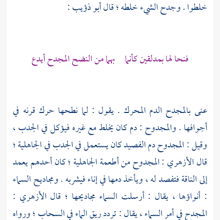
خلطوا . وجدح الشيء خلطه ؛ قال
أبو ذؤيب
:
فنحا لها بمدلقين كأنما بهما من النضح المجدح أيدع
عنى بالمجدح الدم المحرك . يقول : لما نطحها حرك قرنه في
أجوافها . والمجدوح : دم كان يخلط مع غيره فيؤكل في الجدب ،
وقيل : المجدوح دم الفصيد كان يستعمل في الجدب في الجاهلية ؛
قال
الأزهري
: المجدوح من أطعمة الجاهلية ؛ كان أحدهم يعمد
إلى الناقة فتفصد له ، ويأخذ دمها في إناء فيشربه . ومجاديح السماء
: أنواؤها ، يقال : أرسلت السماء مجاديحها ؛ قال
الأزهري
:
المجدح في أمر السماء ، يقال : تردد ريق الماء في السحاب ؛ ورواه