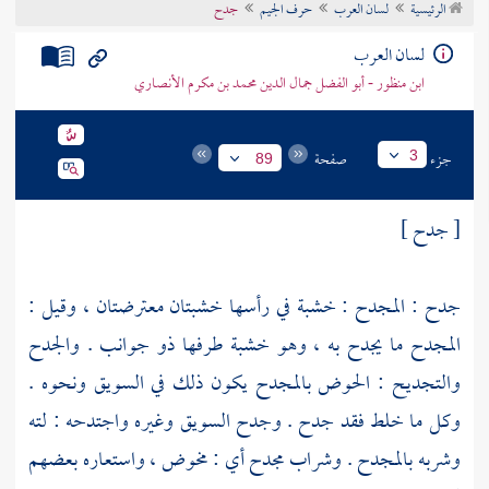
الرئيسية
لسان العرب
حرف الجيم
جدح
تراجم الأعلام
لسان العرب
ابن منظور - أبو الفضل جمال الدين محمد بن مكرم الأنصاري
جزء
صفحة
3
89
[ جدح ]
جدح : المجدح : خشبة في رأسها خشبتان معترضتان ، وقيل :
المجدح ما يجدح به ، وهو خشبة طرفها ذو جوانب . والجدح
والتجديح : الحوض بالمجدح يكون ذلك في السويق ونحوه .
وكل ما خلط فقد جدح . وجدح السويق وغيره واجتدحه : لته
وشربه بالمجدح . وشراب مجدح أي : مخوض ، واستعاره بعضهم