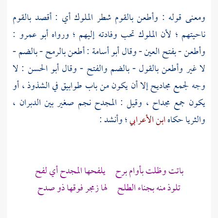
ومعنى قوله : وأطعن بالقوم شطر الملوك أي : أقصد بالقوم
ناحيتهم ؛ لأن الملوك تحب وفادته إليهم ؛ ورواه
أبو عمرو
:
وأطعن - بفتح العين - وقال
أبو أسامة
: أطعن بالرمح - بالضم -
لا غير وأطعن بالقول - بالضم والفتح - وقال
أبو الحسن
: لا
وجه لجمع مجاديح إلا أن يكون من باب طوابيق في الشذوذ ، أو
يكون جمع مجداح ، وقيل : المجدح نجم صغير بين الدبران ،
والثريا حكاه
ابن الأعرابي
؛ وأنشد :
باتت وظلت بأوام برح يلفحها المجدح أي لفح
تلوذ منه بجناء الطلح لها زمجر فوقها ذو صدح