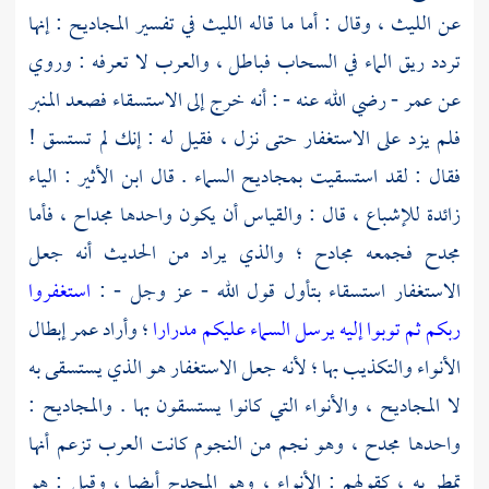
عن
الليث
، وقال : أما ما قاله
الليث
في تفسير المجاديح : إنها
تردد ريق الماء في السحاب فباطل ، والعرب لا تعرفه : وروي
عن
عمر -
رضي الله عنه - : أنه خرج إلى الاستسقاء فصعد المنبر
فلم يزد على الاستغفار حتى نزل ، فقيل له : إنك لم تستسق !
فقال : لقد استسقيت بمجاديح السماء . قال
ابن الأثير
: الياء
زائدة للإشباع ، قال : والقياس أن يكون واحدها مجداح ، فأما
مجدح فجمعه مجادح ؛ والذي يراد من الحديث أنه جعل
الاستغفار استسقاء بتأول قول الله - عز وجل - :
استغفروا
ربكم ثم توبوا إليه يرسل السماء عليكم مدرارا
؛ وأراد
عمر
إبطال
الأنواء والتكذيب بها ؛ لأنه جعل الاستغفار هو الذي يستسقى به
لا المجاديح ، والأنواء التي كانوا يستسقون بها . والمجاديح :
واحدها مجدح ، وهو نجم من النجوم كانت العرب تزعم أنها
تمطر به ، كقولهم : الأنواء ، وهو المجدح أيضا ، وقيل : هو