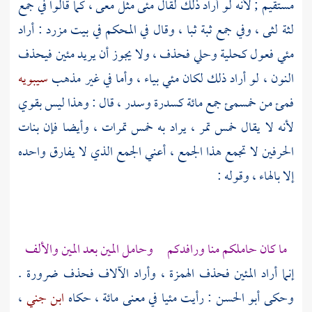
مستقيم ; لأنه لو أراد ذلك لقال مئى مثل معى ، كما قالوا في جمع
لثة لثى ، وفي جمع ثبة ثبا ، وقال في المحكم في بيت
مزرد
: أراد
مئي فعول كحلية وحلي فحذف ، ولا يجوز أن يريد مئين فيحذف
النون ، لو أراد ذلك لكان مئي بياء ، وأما في غير مذهب
سيبويه
فمئ من خمسمئ جمع مائة كسدرة وسدر ، قال : وهذا ليس بقوي
لأنه لا يقال خمس تمر ، يراد به خمس تمرات ، وأيضا فإن بنات
الحرفين لا تجمع هذا الجمع ، أعني الجمع الذي لا يفارق واحده
إلا بالهاء ، وقوله :
ما كان حاملكم منا ورافدكم وحامل المين بعد المين والألف
إنما أراد المئين فحذف الهمزة ، وأراد الآلاف فحذف ضرورة .
وحكى
أبو الحسن
: رأيت مئيا في معنى مائة ، حكاه
ابن جني
،