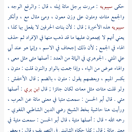
حكى
سيبويه
: مررت برجل مائة إبله ، قال : والرفع الوجه ،
والجمع مئات ومئون على وزن معون ، ومئ مثال مع ، وأنكر
سيبويه
هذه الأخيرة ; قال : لأن بنات الحرفين لا يفعل بها كذا ،
يعني أنهم لا يجمعون عليها ما قد ذهب منها في الإفراد ثم حذف
الهاء في الجمع ; لأن ذلك إجحاف في الاسم ، وإنما هو عند
أبي
علي
المئي .
الجوهري
في المائة من العدد : أصلها مئى مثل معى ،
والهاء عوض من الياء ، وإذا جمعت بالواو والنون قلت : مئون ،
بكسر الميم ، وبعضهم يقول : مئون ، بالضم ; قال
الأخفش
:
ولو قلت مئات مثل معات لكان جائزا ; قال
ابن بري
: أصلها
مئي . قال
أبو الحسن
: سمعت مئيا في معنى مائة عن العرب ،
ورأيت هنا حاشية بخط الشيخ
رضي الدين الشاطبي
اللغوي -
رحمه الله - قال : أصلها مئية ، قال
أبو الحسن
: سمعت مئية في
معنى مائة ; قال : كذا حكاه
الثمانيني
في التصريف ، قال : وبعض