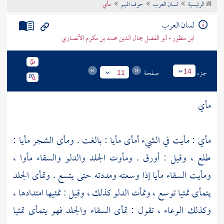
الرئيسية
لسان العرب
حرف الميم
مأي
تراجم الأعلام
لسان العرب
ابن منظور - أبو الفضل جمال الدين محمد بن مكرم الأنصاري
جزء
صفحة
14
11
مأي
مأي : مأيت في الشيء أمأى مأيا : بالغت . ومأى الشجر مأيا :
طلع ، وقيل : أورق . ومأوت الجلد والدلو والسقاء مأوا ،
ومأيت السقاء مأيا إذا وسعته ومددته حتى يتسع . وتمأى الجلد
يتمأى تمئيا توسع ، وتمأت الدلو كذلك ، وقيل : تمئيها امتدادها ،
وكذلك الوعاء ، تقول : تمأى السقاء والجلد فهو يتمأى تمئيا