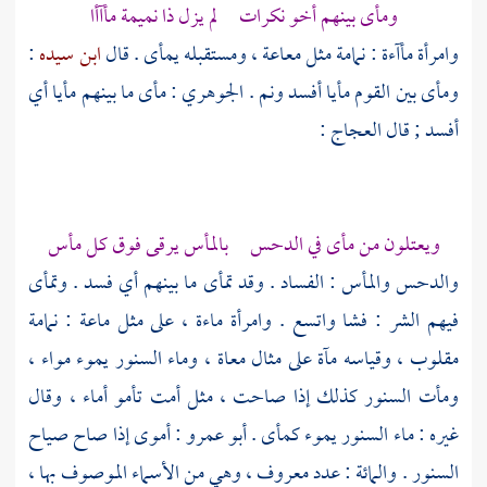
ومأى بينهم أخو نكرات لم يزل ذا نميمة مأآأا
وامرأة مأآءة : نمامة مثل معاعة ، ومستقبله يمأى . قال
ابن سيده
:
ومأى بين القوم مأيا أفسد ونم .
الجوهري
: مأى ما بينهم مأيا أي
أفسد ; قال
العجاج
:
ويعتلون من مأى في الدحس بالمأس يرقى فوق كل مأس
والدحس والمأس : الفساد . وقد تمأى ما بينهم أي فسد . وتمأى
فيهم الشر : فشا واتسع . وامرأة ماءة ، على مثل ماعة : نمامة
مقلوب ، وقياسه مآة على مثال معاة ، وماء السنور يموء مواء ،
ومأت السنور كذلك إذا صاحت ، مثل أمت تأمو أماء ، وقال
غيره : ماء السنور يموء كمأى .
أبو عمرو
: أموى إذا صاح صياح
السنور . والمائة : عدد معروف ، وهي من الأسماء الموصوف بها ،