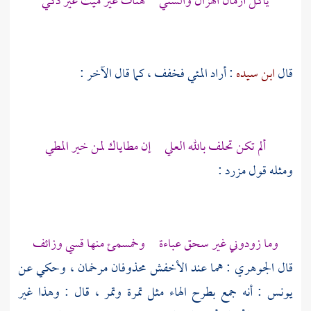
يأكل أزمان الهزال والسني هنات عير ميت غير ذكي
قال
ابن سيده
: أراد المئي فخفف ، كما قال الآخر :
ألم تكن تحلف بالله العلي إن مطاياك لمن خير المطي
ومثله قول
مزرد
:
وما زودوني غير سحق عباءة وخمسمئ منها قسي وزائف
قال
الجوهري
: هما عند
الأخفش
محذوفان مرخمان ، وحكي عن
يونس
: أنه جمع بطرح الهاء مثل تمرة وتمر ، قال : وهذا غير