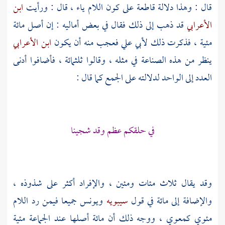
قال : وهذا دلالة قاطعة على كون اللام ياء ، قال : ورأيت
ابن
الأعرابي
قد ذهب إلى ذلك فقال في بعض أماليه : إن أصل مائة
مئية ، فذكرت ذلك
لأبي علي
فعجب منه أن يكون
ابن الأعرابي
ينظر من هذه الصناعة في مثله ، وقالوا ثلثمائة ، فأضافوا أدنى
العدد إلى الواحد لدلالته على الجمع كما قال :
في حلقكم عظم وقد شجينا
وقد يقال ثلاث مئات ومئين ، والإفراد أكثر على شذوذه ،
والإضافة إلى مائة في قول
سيبويه
ويونس
جميعا فيمن رد اللام
مئوي كمعوي ، ووجه ذلك أن مائة أصلها عند الجماعة مئية