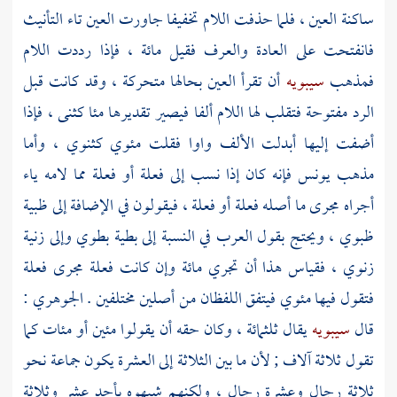
ساكنة العين ، فلما حذفت اللام تخفيفا جاورت العين تاء التأنيث
فانفتحت على العادة والعرف فقيل مائة ، فإذا رددت اللام
فمذهب
سيبويه
أن تقرأ العين بحالها متحركة ، وقد كانت قبل
الرد مفتوحة فتقلب لها اللام ألفا فيصير تقديرها مئا كثنى ، فإذا
أضفت إليها أبدلت الألف واوا فقلت مئوي كثنوي ، وأما
مذهب
يونس
فإنه كان إذا نسب إلى فعلة أو فعلة مما لامه ياء
أجراه مجرى ما أصله فعلة أو فعلة ، فيقولون في الإضافة إلى ظبية
ظبوي ، ويحتج بقول العرب في النسبة إلى بطية بطوي وإلى زنية
زنوي ، فقياس هذا أن تجري مائة وإن كانت فعلة مجرى فعلة
فتقول فيها مئوي فيتفق اللفظان من أصلين مختلفين .
الجوهري
:
قال
سيبويه
يقال ثلثمائة ، وكان حقه أن يقولوا مئين أو مئات كما
تقول ثلاثة آلاف ; لأن ما بين الثلاثة إلى العشرة يكون جماعة نحو
ثلاثة رجال وعشرة رجال ، ولكنهم شبهوه بأحد عشر وثلاثة