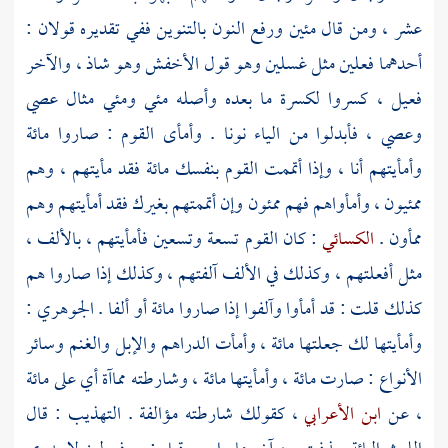
عشر ، ومن قال مئين ورفع النون بالتنوين ففي تقديره قولان :
أحدهما فعلين مثل غسلين وهو قول
الأخفش
وهو شاذ ، والآخر
فعيل ، كسروا لكسرة ما بعده وأصله مئي ومئي مثال عصي
وعصي ، فأبدلوا من الياء نونا . وأمأى القوم : صاروا مائة
وأمأيتهم أنا ، وإذا أتممت القوم بنفسك مائة فقد مأيتهم ، وهم
ممئيون ، وأمأواهم فهم ممئون وإن أتممتهم بغيرك فقد أمأيتهم وهم
ممأون .
الكسائي
: كان القوم تسعة وتسعين فأمأيتهم ، بالألف ،
مثل أفعلتهم ، وكذلك في الألف آلفتهم ، وكذلك إذا صاروا هم
كذلك قلت : قد أمأوا وآلفوا إذا صاروا مائة أو ألفا .
الجوهري
:
وأمأيتها لك جعلتها مائة ، وأمأت الدراهم والإبل والغنم وسائر
الأنواع : صارت مائة ، وأمأيتها مائة ، وشارطته مماآة أي على مائة
، عن
ابن الأعرابي
، كقولك شارطته مؤالفة . التهذيب : قال