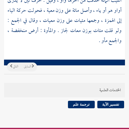
الليث
المائة حذفت من آخرها واو ، وقيل : حرف لين لا يدرى
أواو هو أو ياء ، وأصل مائة على وزن معية ، فحولت حركة الياء
إلى الهمزة ، وجمعها مئيات على وزن معيات ، وقال في الجمع :
ولو قلت مئات بوزن معات لجاز . والمأوة : أرض منخفضة ،
والجمع مأو .
السابق
التالي
الخدمات العلمية
تفسير الآية
ترجمة علم