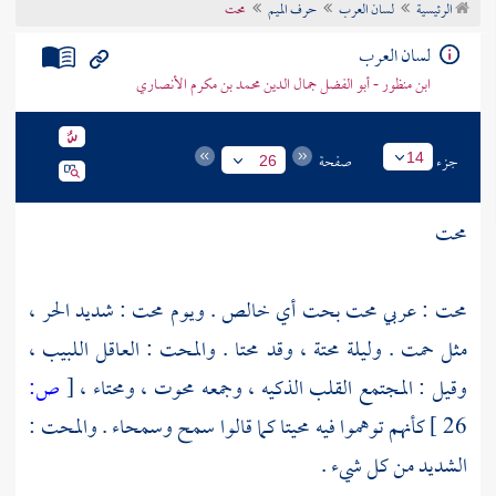
الرئيسية
لسان العرب
حرف الميم
محت
تراجم الأعلام
لسان العرب
ابن منظور - أبو الفضل جمال الدين محمد بن مكرم الأنصاري
جزء
صفحة
14
26
محت
محت : عربي محت بحت أي خالص . ويوم محت : شديد الحر ،
مثل حمت . وليلة محتة ، وقد محتا . والمحت : العاقل اللبيب ،
وقيل : المجتمع القلب الذكيه ، وجمعه محوت ، ومحتاء ،
[
ص:
26 ]
كأنهم توهموا فيه محيتا كما قالوا سمح وسمحاء . والمحت :
الشديد من كل شيء .