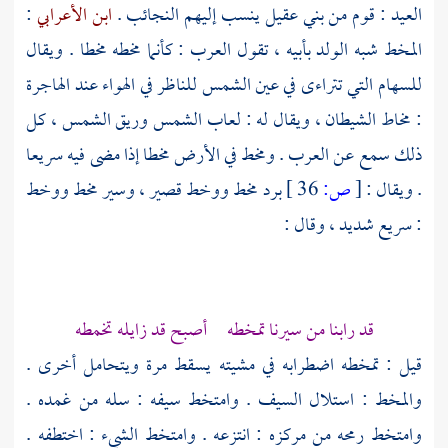
العيد : قوم من بني عقيل ينسب إليهم النجائب .
ابن الأعرابي
:
المخط شبه الولد بأبيه ، تقول العرب : كأنما مخطه مخطا . ويقال
للسهام التي تتراءى في عين الشمس للناظر في الهواء عند الهاجرة
: مخاط الشيطان ، ويقال له : لعاب الشمس وريق الشمس ، كل
ذلك سمع عن العرب . ومخط في الأرض مخطا إذا مضى فيه سريعا
. ويقال :
[
ص:
36 ]
برد مخط ووخط قصير ، وسير مخط ووخط
: سريع شديد ، وقال :
قد رابنا من سيرنا تمخطه أصبح قد زايله تخمطه
قيل : تمخطه اضطرابه في مشيته يسقط مرة ويتحامل أخرى .
والمخط : استلال السيف . وامتخط سيفه : سله من غمده .
وامتخط رمحه من مركزه : انتزعه . وامتخط الشيء : اختطفه .