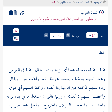
الرئيسية
لسان العرب
حرف الميم
مخط
تراجم الأعلام
لسان العرب
ابن منظور - أبو الفضل جمال الدين محمد بن مكرم الأنصاري
جزء
صفحة
14
36
مخط
مخط : مخطه يمخطه مخطا أي نزعه ومده . يقال : مخط في القوس .
ومخط السهم يمخط ويمخط مخوطا : نفذ وأمخطه هو . ويقال :
رماه بسهم فأمخطه من الرمية إذا أنفذه . ومخط السهم أي مرق .
وأمخطت السهم : أنفذته ، وربما قالوا : امتخط ما في يده نزعه
واختلسه . والمخط : السيلان والخروج . وفحل مخط ضراب :