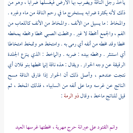
يأخذ رجل الناقة ويضرب بها الأرض فيغسلها ضرابا ، وهو من
ذلك لأنه بكثرة ضرابه يستخرج ما في رحم الناقة من ماء وغيره .
والمخاط : ما يسيل من الأنف . والمخاط من الأنف كاللعاب من
الفم ، والجمع أمخطة لا غير . ومخطت الصبي مخطا ومخطه يمخطه
مخطا وقد مخطه من أنفه أي رمى به . وامتخط هو وتمخط امتخاطا
أي استنثر . ومخطه بيده : ضربه . والماخط : الذي ينزع الجلدة
الرقيقة عن وجه الحوار . ويقال : هذه ناقة إنما مخطها بنو فلان أي
نتجت عندهم ، وأصل ذلك أن الحوار إذا فارق الناقة مسح
الناتج عن غرسه وما على أنفه من السابياء ، فذلك المخط ، ثم
قيل للناتج ماخط ، وقال
ذو الرمة
:
وانم القتود على عيرانة حرج مهرية ، مخطتها غرسها العيد