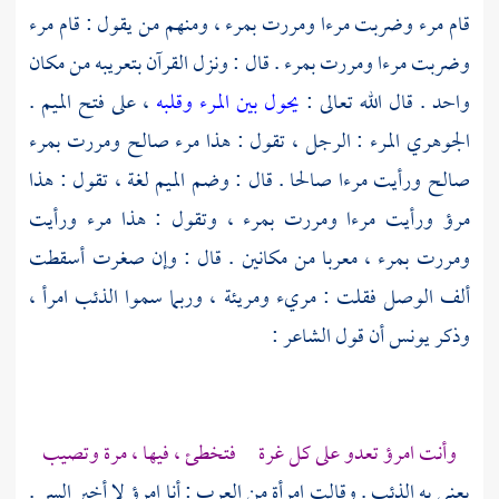
قام مرء وضربت مرءا ومررت بمرء ، ومنهم من يقول : قام مرء
وضربت مرءا ومررت بمرء . قال : ونزل القرآن بتعريبه من مكان
واحد . قال الله تعالى :
يحول بين المرء وقلبه
، على فتح الميم .
الجوهري
المرء : الرجل ، تقول : هذا مرء صالح ومررت بمرء
صالح ورأيت مرءا صالحا . قال : وضم الميم لغة ، تقول : هذا
مرؤ ورأيت مرءا ومررت بمرء ، وتقول : هذا مرء ورأيت
ومررت بمرء ، معربا من مكانين . قال : وإن صغرت أسقطت
ألف الوصل فقلت : مريء ومريئة ، وربما سموا الذئب امرأ ،
وذكر
يونس
أن قول الشاعر :
وأنت امرؤ تعدو على كل غرة فتخطئ ، فيها ، مرة وتصيب
يعني به الذئب . وقالت امرأة من العرب : أنا امرؤ لا أخبر السر .