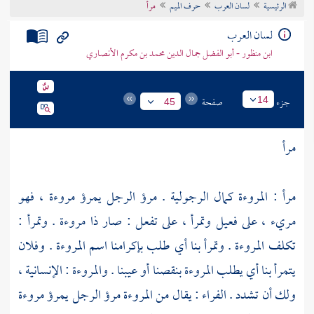
الرئيسية
لسان العرب
حرف الميم
مرأ
تراجم الأعلام
لسان العرب
ابن منظور - أبو الفضل جمال الدين محمد بن مكرم الأنصاري
جزء
صفحة
14
45
مرأ
مرأ : المروءة كمال الرجولية . مرؤ الرجل يمرؤ مروءة ، فهو
مريء ، على فعيل وتمرأ ، على تفعل : صار ذا مروءة . وتمرأ :
تكلف المروءة . وتمرأ بنا أي طلب بإكرامنا اسم المروءة . وفلان
يتمرأ بنا أي يطلب المروءة بنقصنا أو عيبنا . والمروءة : الإنسانية ،
ولك أن تشدد .
الفراء
: يقال من المروءة مرؤ الرجل يمرؤ مروءة