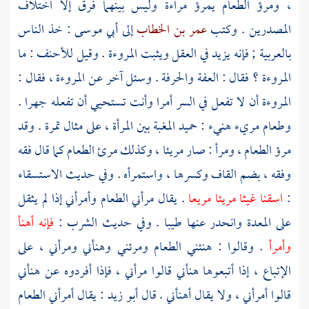
، ومرؤ الطعام يمرؤ مراءة وليس بينهما فرق إلا اختلاف
المصدرين . وكتب
عمر بن الخطاب
إلى
أبي موسى
: خذ الناس
بالعربية ; فإنه يزيد في العقل ويثبت المروءة . وقيل
للأحنف
: ما
المروءة ؟ فقال : العفة والحرفة . وسئل آخر عن المروءة ، فقال :
المروءة أن لا تفعل في السر أمرا وأنت تستحيي أن تفعله جهرا .
وطعام مريء هنيء : حميد المغبة بين المرأة ، على مثال تمرة . وقد
مرؤ الطعام ، ومرأ : صار مريئا ، وكذلك مرئ الطعام كما قال فقه
وفقه ، بضم القاف وكسرها ، واستمرأه . وفي حديث الاستسقاء
:
اسقنا غيثا مريئا مريعا
. يقال مرأني الطعام وأمرأني إذا لم يثقل
على المعدة وانحدر عنها طيبا . وفي حديث الشرب :
فإنه أهنأ
وأمرأ
. وقالوا : هنئني الطعام ومرئني وهنأني ومرأني ، على
الإتباع ، إذا أتبعوها هنأني قالوا مرأني ، فإذا أفردوه عن هنأني
قالوا أمرأني ، ولا يقال أهنأني . قال
أبو زيد
: يقال أمرأني الطعام