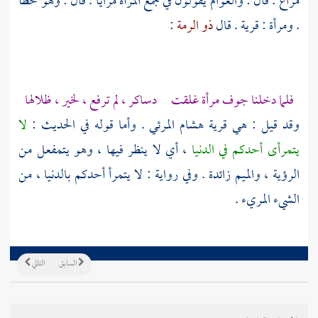
مراع . قال : والعوام يقولون في جمع المرآة مرايا . قال : وهو خطأ
.
ومرأة
: قرية . قال
ذو الرمة
:
فلما دخلنا جوف مرأة غلقت دساكر ، لم ترفع ، لخير ، ظلالها
وقد قيل : هي قرية
هشام المرئي
. وأما قوله في الحديث :
لا
يتمرأى أحدكم في الدنيا
، أي لا ينظر فيها ، وهو يتمفعل من
الرؤية ، والميم زائدة . وفي رواية : لا يتمرأ أحدكم بالدنيا ، من
الشيء المريء .
السابق
التالي