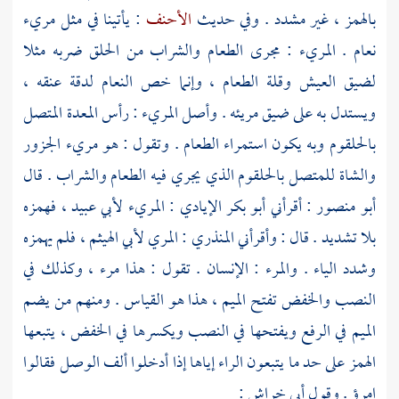
بالهمز ، غير مشدد . وفي حديث
الأحنف
: يأتينا في مثل مريء
نعام . المريء : مجرى الطعام والشراب من الحلق ضربه مثلا
لضيق العيش وقلة الطعام ، وإنما خص النعام لدقة عنقه ،
ويستدل به على ضيق مريئه . وأصل المريء : رأس المعدة المتصل
بالحلقوم وبه يكون استمراء الطعام . وتقول : هو مريء الجزور
والشاة للمتصل بالحلقوم الذي يجري فيه الطعام والشراب . قال
أبو منصور
: أقرأني
أبو بكر الإيادي
: المريء
لأبي عبيد
، فهمزه
بلا تشديد . قال : وأقرأني
المنذري
: المري
لأبي الهيثم
، فلم يهمزه
وشدد الياء . والمرء : الإنسان . تقول : هذا مرء ، وكذلك في
النصب والخفض تفتح الميم ، هذا هو القياس . ومنهم من يضم
الميم في الرفع ويفتحها في النصب ويكسرها في الخفض ، يتبعها
الهمز على حد ما يتبعون الراء إياها إذا أدخلوا ألف الوصل فقالوا
امرؤ . وقول
أبي خراش
: