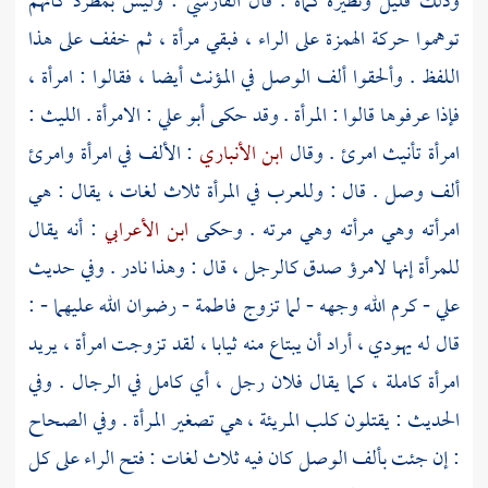
وذلك قليل ونظيره كماة . قال
الفارسي
: وليس بمطرد كأنهم
توهموا حركة الهمزة على الراء ، فبقي مرأة ، ثم خفف على هذا
اللفظ . وألحقوا ألف الوصل في المؤنث أيضا ، فقالوا : امرأة ،
فإذا عرفوها قالوا : المرأة . وقد حكى
أبو علي
: الامرأة .
الليث
:
امرأة تأنيث امرئ . وقال
ابن الأنباري
: الألف في امرأة وامرئ
ألف وصل . قال : وللعرب في المرأة ثلاث لغات ، يقال : هي
امرأته وهي مرأته وهي مرته . وحكى
ابن الأعرابي
: أنه يقال
للمرأة إنها لامرؤ صدق كالرجل ، قال : وهذا نادر . وفي حديث
علي
- كرم الله وجهه - لما تزوج
فاطمة
- رضوان الله عليهما - :
قال له يهودي ، أراد أن يبتاع منه ثيابا ، لقد تزوجت امرأة ، يريد
امرأة كاملة ، كما يقال فلان رجل ، أي كامل في الرجال . وفي
الحديث : يقتلون كلب المريئة ، هي تصغير المرأة . وفي الصحاح
: إن جئت بألف الوصل كان فيه ثلاث لغات : فتح الراء على كل