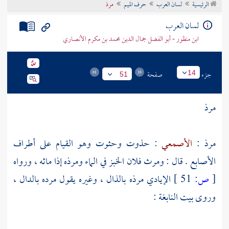
الرئيسية
لسان العرب
حرف الميم
مرذ
تراجم الأعلام
لسان العرب
ابن منظور - أبو الفضل جمال الدين محمد بن مكرم الأنصاري
جزء
صفحة
14
51
مرذ
مرذ :
الأصمعي
: حذوت وحثوت وهو القيام على أطراف
الأصابع . قال : ومرث فلان الخبز في الماء ومرذه إذا ماثه ، ورواه
[
ص:
51 ]
الإيادي مرذه بالذال ، وغيره يقول مرده بالدال ،
وروى بيت
النابغة
: