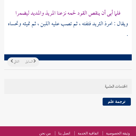
فلما أبى أن ينقص القود لحمه نزعنا المريذ والمديد ليضمرا
ويقال : امرذ الثريد فتفته ، ثم تصب عليه اللبن ، ثم تميثه وتحساه
.
السابق
التالي
الخدمات العلمية
ترجمة علم
وثيقة الخصوصية
اتفاقية الخدمة
اتصل بنا
من نحن