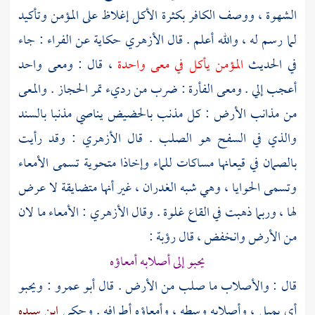
الشهوة ، ووصف الكافر بكثرة الأكل إغلاظ على المؤمن وتأكيد
لما رسم له ، والله أعلم . قال
الأزهري
حكاية عن
الفراء
: جاء
في الحديث
المؤمن يأكل في معى واحدة
، قال : ومعى واحد
أعجب إلي . ومعى الفأرة : ضرب من رديء تمر الحجاز . والمعى
من مذانب الأرض : كل مذنب بالحضيض يناصي مذنبا بالسند
والذي في السفح هو الصلب . قال
الأزهري
: وقد رأيت
بالصمان في قيعانها مساكات للماء وإخاذا متحوية تسمى الأمعاء
وتسمى الحوايا ، وهي شبه الغدران ، غير أنها متضايقة لا عرض
لها ، وربما ذهبت في القاع غلوة . وقال
الأزهري
: الأمعاء ما لان
من الأرض وانخفض ، قال
رؤبة
:
يحبو إلى أصلابه أمعاؤه
قال : والأصلاب ما صلب من الأرض . قال
أبو عمرو
: ويحبو
أي يميل ، وأصلابه وسطه ، وأمعاؤه أطرافه . وحكى
ابن سيده