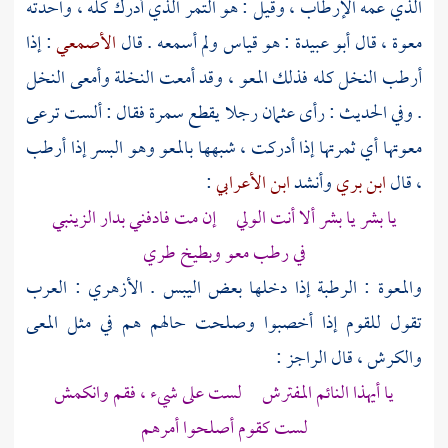
الذي عمه الإرطاب ، وقيل : هو التمر الذي أدرك كله ، واحدته
معوة ، قال
أبو عبيدة
: هو قياس ولم أسمعه . قال
الأصمعي
: إذا
أرطب النخل كله فذلك المعو ، وقد أمعت النخلة وأمعى النخل
. وفي الحديث : رأى عثمان رجلا يقطع سمرة فقال : ألست ترعى
معوتها أي ثمرتها إذا أدركت ، شبهها بالمعو وهو البسر إذا أرطب
، قال
ابن بري
وأنشد
ابن الأعرابي
:
يا بشر يا بشر ألا أنت الولي إن مت فادفني بدار الزينبي
في رطب معو وبطيخ طري
والمعوة : الرطبة إذا دخلها بعض اليبس .
الأزهري
: العرب
تقول للقوم إذا أخصبوا وصلحت حالهم هم في مثل المعى
والكرش ، قال الراجز :
يا أيهذا النائم المفترش لست على شيء ، فقم وانكمش
لست كقوم أصلحوا أمرهم