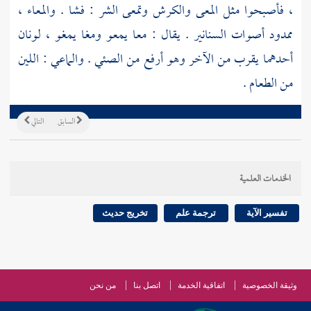
، فأصبحوا مثل المعى والكرش وتمعى الشر : فشا . والمعاء ،
ممدود أصوات السنانير . يقال : معا يمعو ومغا يمغو ، لونان
أحدهما يقرب من الآخر وهو أرفع من الصئي . والماعي : اللين
من الطعام .
السابق
التالي
الخدمات العلمية
تفسير الآية
ترجمة علم
تخريج حديث
وثيقة الخصوصية
اتفاقية الخدمة
اتصل بنا
من نحن