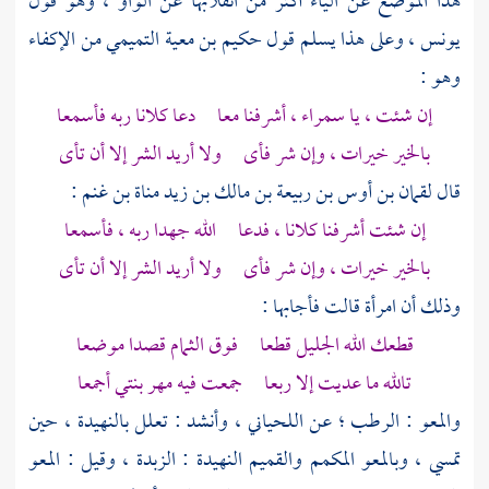
هذا الموضع عن الياء أكثر من انقلابها عن الواو ، وهو قول
يونس
، وعلى هذا يسلم قول
حكيم بن معية التميمي
من الإكفاء
وهو :
إن شئت ، يا سمراء ، أشرفنا معا دعا كلانا ربه فأسمعا
بالخير خيرات ، وإن شر فأى ولا أريد الشر إلا أن تأى
قال
لقمان بن أوس بن ربيعة بن مالك بن زيد مناة بن غنم
:
إن شئت أشرفنا كلانا ، فدعا الله جهدا ربه ، فأسمعا
بالخير خيرات ، وإن شر فأى ولا أريد الشر إلا أن تأى
وذلك أن امرأة قالت فأجابها :
قطعك الله الجليل قطعا فوق الثمام قصدا موضعا
تالله ما عديت إلا ربعا جمعت فيه مهر بنتي أجمعا
والمعو : الرطب ؛ عن
اللحياني
، وأنشد : تعلل بالنهيدة ، حين
تمسي ، وبالمعو المكمم والقميم النهيدة : الزبدة ، وقيل : المعو