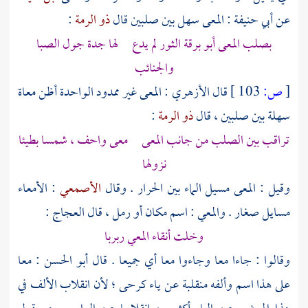
عن
أبي حنيفة
: المعى سهل بين صلبين قال
ذو الرمة
:
بصلب المعى أبو برقة الثور لم يدع لها جدة جول الصبا
والجنائب
[
ص:
103 ]
قال
الأزهري
: المعى غير ممدود الواحدة أظن معاة
سهلة بين صلبين ، قال
ذو الرمة
:
تراقب بين الصلب من جانب المعى معى واحف ، شمسا بطيئا
نزولها
وقيل : المعى مسيل الماء بين الحرار . وقال
الأصمعي
: الأمعاء
مسايل صغار . والمعي : اسم مكان أو رمل ، قال العجاج :
وخلت أنقاء المعي ربربا
وقالوا : جاءا معا وجاءوا معا أي جميعا . قال
أبو الحسن
: معا
على هذا اسم وألفه منقلبة عن ياء كرحى ؛ لأن انقلاب الألف في