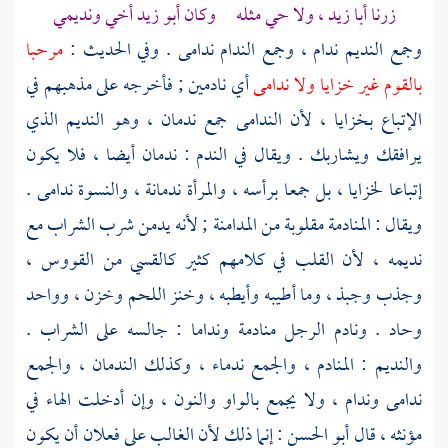
زرنا
أبا زيد
، ولا حي مثله وكان
أبو زيد
أخي ونديمي
وجمع النديم ندام ، وجمع الندام ندامى . وفي الحديث :
مرحبا
بالقوم غير خزايا ولا ندامى
أي نادمين ; فأخرجه على مذهبهم في
الإتباع بخزايا ، لأن الندامى جمع ندمان ، وهو النديم الذي
يرافقك ويشاربك . ويقال في الندم : ندمان أيضا ، فلا يكون
إتباعا لخزايا ، بل جمعا برأسه ، والمرأة ندمانة ، والنسوة ندامى .
ويقال : المنادمة مقلوبة من المدامنة ; لأنه يدمن شرب الشراب مع
نديمه ، لأن القلب في كلامهم كثير كالقسي من القووس ،
وجذب وجبذ ، وما أطيبه وأيطبه ، وخنز اللحم وخزن ، وواحد
وحاد . ونادم الرجل منادمة ونداما : جالسه على الشراب .
والنديم : المنادم ، والجمع ندماء ، وكذلك الندمان ، والجمع
ندامى وندام ، ولا يجمع بالواو والنون ، وإن أدخلت الهاء في
مؤنثه ، قال
أبو الحسن
: إنما ذلك لأن الغالب على فعلان أن يكون