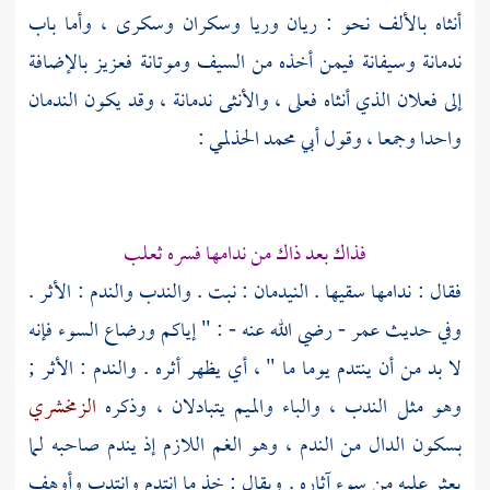
أنثاه بالألف نحو : ريان وريا وسكران وسكرى ، وأما باب
ندمانة وسيفانة فيمن أخذه من السيف وموتانة فعزيز بالإضافة
إلى فعلان الذي أنثاه فعلى ، والأنثى ندمانة ، وقد يكون الندمان
واحدا وجمعا ، وقول
أبي محمد الحذلمي
:
فذاك بعد ذاك من ندامها فسره
ثعلب
فقال : ندامها سقيها . النيدمان : نبت . والندب والندم : الأثر .
وفي حديث
عمر
- رضي الله عنه - : " إياكم ورضاع السوء فإنه
لا بد من أن ينتدم يوما ما " ، أي يظهر أثره . والندم : الأثر ;
وهو مثل الندب ، والباء والميم يتبادلان ، وذكره
الزمخشري
بسكون الدال من الندم ، وهو الغم اللازم إذ يندم صاحبه لما
يعثر عليه من سوء آثاره . ويقال : خذ ما انتدم وانتدب وأوهف