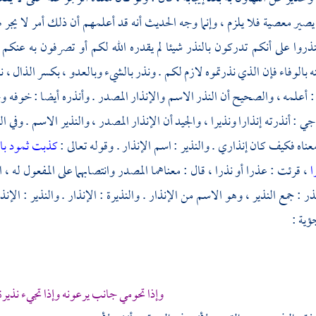
يصير معصية فلا يلزم ، وإنما وجه الحديث أنه قد أعلمهم أن ذلك أمر لا يجر
نذروا على أنكم تدركون بالنذر شيئا لم يقدره الله لكم أو تصرفون به عنكم 
 بالوفاء فإن الذي نذرتموه لازم لكم . ونذر بالشيء وبالعدو ، بكسر الذال ، نذ
: أعلمه ، والصحيح أن النذر الاسم والإنذار المصدر . وأنذره أيضا : خوفه وحذ
اجي
: أنذرته إنذارا ونذيرا ، والجيد أن الإنذار المصدر ، والنذير الاسم . وفي ال
عناه فكيف كان إنذاري . والنذير : اسم الإنذار . وقوله تعالى :
كذبت ثمود با
ا
، قرئت : عذرا أو نذرا ، قال : معناهما المصدر وانتصابهما على المفعول له ، ا
نذر : جمع النذير ، وهو الاسم من الإنذار . والنذيرة : الإنذار . والنذير : الإن
ؤية
:
وإذا تحومي جانب يرعونه وإذا تجيء نذيرة ل