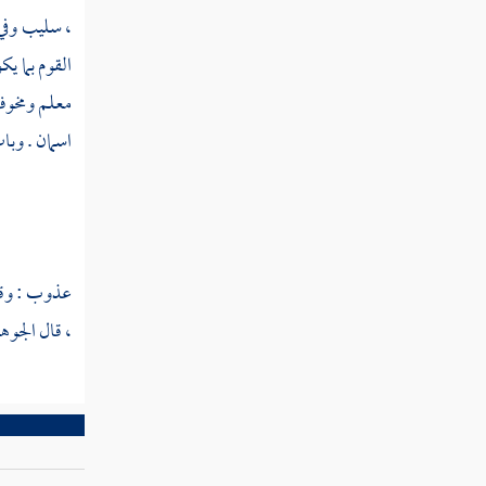
نتش
، سليب وفي
نتض
القوم بما ي
معلم ومخوف
نتع
اسمان . وبات
نتغ
نتف
نتق
عذوب : وقوف
نتك
، قال
الجوه
نتل
نتم
نتن