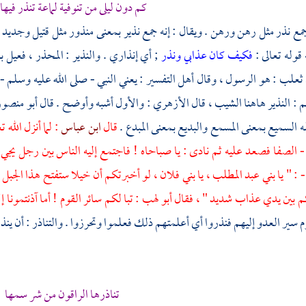
كم دون ليلى من تنوفية لماعة تنذر فيها 
 جمع نذر مثل رهن ورهن . ويقال : إنه جمع نذير بمعنى منذور مثل قتيل وجديد .
 قوله تعالى :
فكيف كان عذابي ونذر
; أي إنذاري . والنذير : المحذر ، فعيل
ثعلب
: هو الرسول ، وقال أهل التفسير : يعني النبي - صلى الله عليه وسلم -
: النذير هاهنا الشيب ، قال
الأزهري
: والأول أشبه وأوضح . قال
أبو منصو
ه السميع بمعنى المسمع والبديع بمعنى المبدع .
قال
ابن عباس
: لما أنزل الله ت
 الصفا فصعد عليه ثم نادى : يا صباحاه ! فاجتمع إليه الناس بين رجل يجي
 : " يا بني
عبد المطلب
، يا بني فلان ، لو أخبرتكم أن خيلا ستفتح هذا الجبل 
كم بين يدي عذاب شديد " ، فقال
أبو لهب
: تبا لكم سائر القوم ! أما آذنتمونا إل
 سير العدو إليهم فنذروا أي أعلمتهم ذلك فعلموا وتحرزوا . والتناذر : أن ينذ
تناذرها الراقون من شر سمها