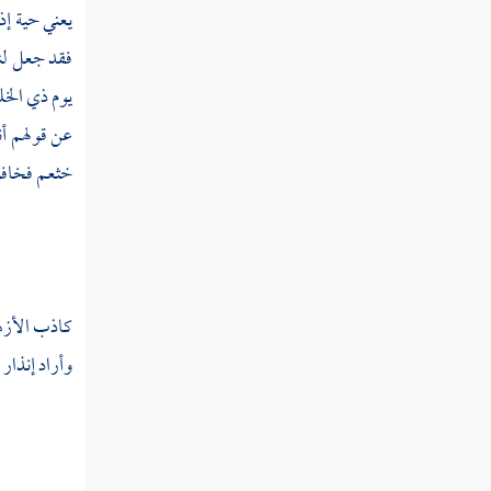
يعني حية إذ
نبا
فقد جعل لنف
يوم ذي الخ
نتأ
عن قولهم أن
نتب
خثعم فخافوا
نتت
نتج
نتح
كاذب
الأز
نتخ
وأراد إنذار
نتر
نتس