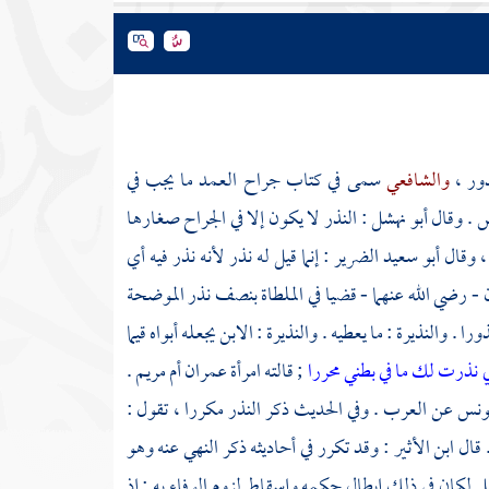
ذور ،
والشافعي
سمى في كتاب جراح العمد ما يجب في
ش . وقال
أبو نهشل
: النذر لا يكون إلا في الجراح صغارها
، وقال
أبو سعيد الضرير
: إنما قيل له نذر لأنه نذر فيه أي
ن
- رضي الله عنهما - قضيا في الملطاة بنصف نذر الموضحة
 والنذيرة : ما يعطيه . والنذيرة : الابن يجعله أبواه قيما
ي نذرت لك ما في بطني محررا
; قالته
امرأة عمران أم مريم
.
ونس
عن العرب . وفي الحديث ذكر النذر مكررا ، تقول :
 قال
ابن الأثير
: وقد تكرر في أحاديثه ذكر النهي عنه وهو
فعل لكان في ذلك إبطال حكمه وإسقاط لزوم الوفاء به ; إذ