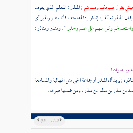
ر جيش يقول صبحكم ومساكم
; المنذر : المعلم الذي يعرف
 : أنذرته أنذره إنذارا إذا أعلمته ، فأنا منذر ونذير أي
 واستعد لهم وكن منهم على علم وحذر
" . ومنذر ومناذر :
ذوبا صواديا
ناذرة ; يريد آل المنذر أو جماعة الحي مثل المهالبة والمسامعة
مد بن منذر بن منذر بن منذر
، ومن ضمها صرفه .
السابق
التالي