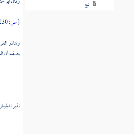
وقال
أبو حن
نبج
نبح
[
ص:
230 ]
نبخ
وتناذر القو
نبد
يصف أن
ال
نبذ
نبر
نبرس
نبز
نذيرة الجيش
نبس
نبش