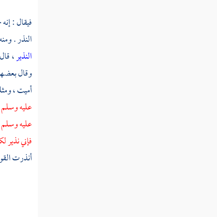
نبص
فيقال : إنه
نبض
النذر . ومنه
النذير
، قال
نبط
وقال بعضهم 
نبع
أميت ، ومثل
نبغ
عليه وسلم -
عليه وسلم -
نبق
فإني نذير ل
نبك
أنذرت القوم
نبل
نبه
نبهرج