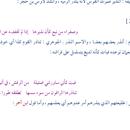
يفة
: النذير صوت القوس لأنه ينذر الرمية ، وأنشد
لأوس بن حجر
:
وصفراء من نبع كأن نذيرها إذا لم تخفضه عن 
م : أنذر بعضهم بعضا ، والاسم النذر .
الجوهري
: تناذر القوم كذا أي خو
نعمان
توعده فبات كأنه لديغ يتململ على فراشه :
فبت كأني ساورتني ضئيلة من الرقش ، في أنياب
تناذرها الراقون من سوء سمها تطلقه طورا ،
 : طليعتهم الذي ينذرهم أمر عدوهم أي يعلمهم ، وأما قول
ابن أحمر
: