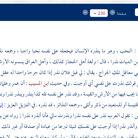
صفحة
230
 : النحب ، وهو ما ينذره الإنسان فيجعله على نفسه نحبا واجبا ، وجمعه ن
 الديات نذرا ، قال : ولغة أهل
الحجاز
كذلك ، وأهل
العراق
يسمونه الأر
 معاقل تلك الجراح . يقال : لي قبل فلان نذر إذا كان جرحا واحدا له عقل 
 قولك نذرت على نفسي أي أوجبت . وفي حديث
ابن المسيب
: أن
عمر
وعثما
جب فيها من الأرش والقيمة ، وقد نذر على نفسه لله كذا ينذر وينذر نذرا ونذورا .
نيسة أو للمتعبد من ذكر وأنثى ، وجمعه النذائر ، قد نذره . في التنزيل العزيز :
إن
ش
: تقول العرب نذر على نفسه نذرا ونذرت مالي فأنا أنذره نذرا ; رواه عن
ي
أنذر نذرا إذا أوجبت على نفسك شيئا تبرعا من عبادة أو صدقة أو غير ذلك .
 وتحذير عن التهاون به بعد إيجابه ، قال : ولو كان معناه الزجر عنه حتى لا ي