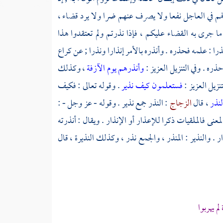
 لهم في العاجل نفعا ولا يصرف عنهم ضرا ولا يرد قضاء ،
ما جرى به القضاء عليكم ، فإذا نذرتم ولم تعتقدوا هذا
را : علمه فحذره . وأنذره بالأمر إنذارا ونذرا ; عن
كراع
ره . وفي التنزيل العزيز :
وأنذرهم يوم الآزفة
، وكذلك
تنزيل العزيز :
فستعلمون كيف نذير
. وقوله تعالى : فكيف
لنذر
، قال
الزجاج
: النذر جمع نذير . وقوله - عز وجل - :
لمعنى فالملقيات ذكرا للإعذار أو الإنذار . ويقال : أنذرته
ذار . والنذير : المنذر ، والجمع نذر ، وكذلك النذيرة ، قال
م يهربوا