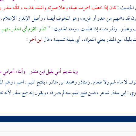
 الحديث :
كان إذا خطب احمرت عيناه وعلا صوته واشتد غضبه ، كأنه منذ
كون قد دهمهم من عدو أو غيره ، وهو المخوف أيضا ، وأصل الإنذار الإعلام . يقال
 ومحذر . ونذرت به إذا علمت ، ومنه الحديث : "
انذر القوم أي احذر منهم
 بليلة ابن المنذر يعني النعمان ، أي بليلة شديدة ، قال
ابن أحمر
:
وبات بنو أمي بليل ابن منذر وأبناء أعمامي ع
 لا ماء لهم ولا طعام . ومناذر
ومحمد ابن مناذر
، بفتح الميم : اسم ، وهم الم
ري
:
ابن مناذر
شاعر ، فمن فتح الميم منه لم يصرفه ، ويقول إنه جمع منذر لأنه
مح