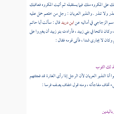
 على المكروه منك فيما يستقبله ثم أتيت المكروه فعاقبك
ر ولا تنذر . والنذير العريان : رجل من خثعم حمل عليه
قاسم الزجاجي
في أماليه عن
ابن دريد
قال : سألت
أبا حاتم
 وكان ناكحا في
بني زبيد
، فأرادت
بنو زبيد
أن يغيروا على
وكان لا يجارى شدا ، فأتى قومه فقال :
نبذ لك الثوب
الوا أنا النذير العريان لأن الرجل إذا رأى الغارة قد فجئتهم
شيء تخاف مفاجأته ، ومنه قول
خفاف
يصف فرسا :
باليدين