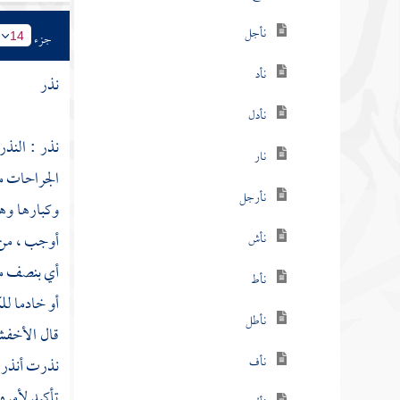
نأجل
جزء
14
نأد
نذر
نأدل
نذر : النذر
نار
الجراحات من
نأرجل
وكبارها وهي
أوجب ، من
نأش
أي بنصف ما ي
نأط
أو خادما للك
نأطل
قال
الأخف
نأف
نذرت أنذر و
تأكيد لأمره