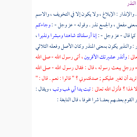
النذر
 والإنذار : الإبلاغ ، ولا يكون إلا في التخويف ، والاسم
 بمعنى مفعل ، والجمع نذر . وقوله - عز وجل - :
وجاءكم
 كما قال - عز وجل - :
إنا أرسلناك شاهدا ومبشرا ونذيرا
،
ر
: والنذير يكون بمعنى المنذر وكان الأصل وفعله الثلاثي
عالى :
وأنذر عشيرتك الأقربين
، أتى رسول الله - صلى الله
ء ورجل يبعث رسوله ، قال : فقال رسول الله - صلى الله
تريد أن تغير عليكم ; صدقتموني ؟ " قالوا : نعم . قال : "
ا لهذا ؟ فأنزل الله تعالى :
تبت يدا أبي لهب وتب
، ويقال :
ر القوم بعضهم بعضا شرا مخوفا ، قال
النابغة
: