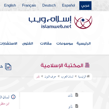
عربي
Español
Deutsch
Français
English
حرف الغين
حرف الفاء
حرف القاف
حرف الكاف
الرئيسية
موسوعات
مقالات
الفتوى
الاستشارات
حرف اللام
حرف الميم
المكتبة الإسلامية
كتب
حرف النون
الرئيسية
لسان العرب
حرف النون
نذر
نأت
نأث
لسان ا
ابن منظو
نأج