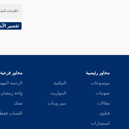
نتا
الخدمات العلم
نثت
تفسير الآية
نثث
نثج
نثد
نثر
محاور رئيسية
محاور فرعية
نثط
موسوعات
المكتبة
الرحمة المهد
صوتيات
المواريث
واحة رمضان
نثع
مقالات
بنين وبنات
نسك
نثل
فتاوى
للشباب فقط
نثم
استشارات