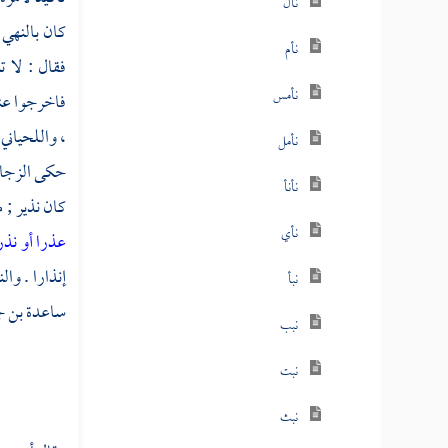
نأل
كان بالنهي 
نأم
فقال : لا ت
نأمس
فاخرجوا عنه
،
واللحياني
نأمل
حكى
الزج
نأنأ
كان نذير ; م
نأي
عذرا أو نذر
إنذارا . وال
نبأ
ساعدة بن ج
نبب
نبت
نبث