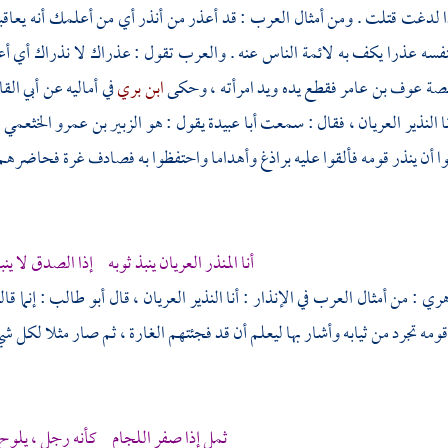
ا لدغت قتلت . ومن أمثال العرب : قد أعذر من أنذر أي من أعلمك أنه يعاقبك
سه عذرا يكف به لائمة الناس عنه . والعرب تقول : عذراك لا نذراك أي أعذ
لصة
عوف بن عامر
فقطع يده ويد امرأته ، وحكى
ابن بري
في أماليه عن
أبي ال
ا النذير العريان ، فقال : سمعت
أبا عبيدة
يقول : هو
الزبير بن عمرو الخثعمي
،
 أن ينذر قومه فألقوا عليه براذغ وأهداما واحتفظوا به فصادف غرة فحاضرهم 
أنا المنذر العريان ينبذ ثوبه إذا الصدق لا ي
هري
: من أمثال العرب في الإنذار : أنا النذير العريان ، قال
أبو طالب
: إنما ق
 قومه تجرد من ثيابه وأشار بها ليعلم أن قد فجئتهم الغارة ، ثم صار مثلا لكل 
ثمل إذا صفر اللجام كأنه رجل ، يلوح 