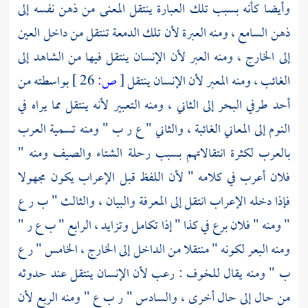
وأيضا كأنه بسبب تلك العبارة ينتقل المعنى من ذهن نفسه إلى
ذهن السامع ، ومنه العبرة لأن تلك الدمعة تنتقل من داخل العين
إلى الخارج ، ومنه العبر لأن الإنسان ينتقل فيها من الشاهد إلى
الغائب ، ومنه المعبر لأن الإنسان ينتقل
[
ص:
26 ]
بواسطته من
أحد طرفي البحر إلى الثاني ، ومنه التعبير لأنه ينتقل مما يراه في
النوم إلى المعاني الغائبة ، والثاني " ع ر ب " ومنه تسمية العرب
بالعرب لكثرة انتقالاتهم بسبب رحلة الشتاء والصيف ومنه "
فلان أعرب في كلامه " لأن اللفظ قبل الإعراب يكون مجهولا
فإذا دخله الإعراب انتقل إلى المعرفة والبيان ، والثالث " ب ر ع
" ومنه " فلان برع في كذا " إذا تكامل وتزايد ، الرابع " ب ع ر "
ومنه البعر لكونه " منتقلا من الداخل إلى الخارج ، الخامس " ر ع
ب " ومنه يقال للخوف : رعب لأن الإنسان ينتقل عند حدوثه
من حال إلى حال أخرى ، والسادس " ر ب ع " ومنه الربع لأن