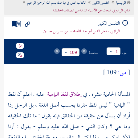
الرئيسية
التفسير الكبير
الكتاب الثاني في مباحث بسم الله الرحمن الرحيم
تراجم الأعلام
الباب الرابع في البحث عن الأسماء الدالة على الصفات الحقيقية
التفسير الكبير
الرازي - فخر الدين أبو عبد الله محمد بن عمر بن حسين
جزء
صفحة
1
109
[
ص:
109 ]
المسألة الحادية عشرة : في
إطلاق لفظ الماهية
عليه : اعلم أن لفظ
" الماهية " ليس لفظا مفردا بحسب أصل اللغة ، بل الرجل إذا
أراد أن يسأل عن حقيقة من الحقائق فإنه يقول : ما تلك الحقيقة
وما هي ؟ وكان النبي - صلى الله عليه وسلم - يقول : أرنا
الأشياء كما هي ، فلما كثر السؤال عن معرفة الحقائق بهذه اللفظة