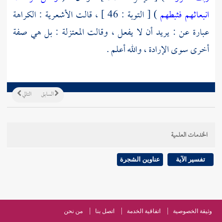
انبعاثهم فثبطهم
) [ التوبة : 46 ] ، قالت
الأشعرية
: الكراهة
عبارة عن : يريد أن لا يفعل ، وقالت
المعتزلة
: بل هي صفة
أخرى سوى الإرادة ، والله أعلم .
السابق
التالي
الخدمات العلمية
تفسير الآية
عناوين الشجرة
وثيقة الخصوصية
اتفاقية الخدمة
اتصل بنا
من نحن