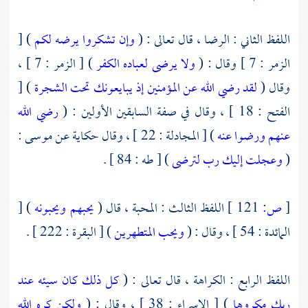
اللفظ الثاني : الرضا ، قال تعالى : (
وإن تشكروا يرضه لكم
) [
الزمر : 7 ] وقال : (
ولا يرضى لعباده الكفر
) [ الزمر : 7 ] ،
وقال (
لقد رضي الله عن المؤمنين إذ يبايعونك تحت الشجرة
) [
الفتح : 18 ] ، وقال في صفة السابقين الأولين : (
رضي الله
عنهم ورضوا عنه
) [ المجادلة : 22 ] ، وقال حكاية عن
موسى
:
(
وعجلت إليك رب لترضى
) [ طه : 84 ] .
[
ص:
121 ]
اللفظ الثالث : المحبة ، قال (
يحبهم ويحبونه
) [
المائدة : 54 ] ، وقال : (
ويحب المتطهرين
) [ البقرة : 222 ] .
اللفظ الرابع : الكراهة ، قال تعالى : (
كل ذلك كان سيئه عند
ربك مكروها
) [ الإسراء : 38 ] ، وقال : (
ولكن كره الله