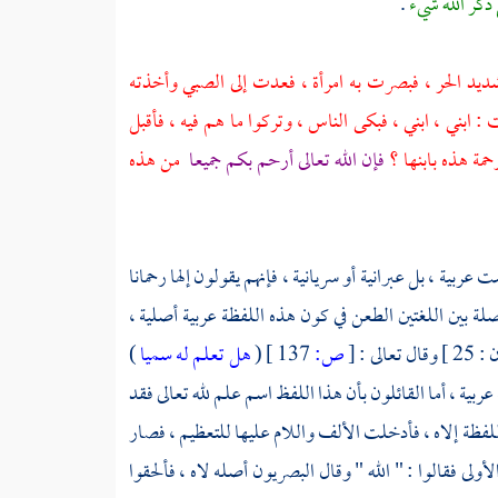
ذكر الله شيء
.
يد الحر ، فبصرت به امرأة ، فعدت إلى الصبي وأخذته
: ابني ، ابني ، فبكى الناس ، وتركوا ما هم فيه ، فأقبل
مة هذه بابنها ؟
فإن الله تعالى أرحم بكم جميعا
من هذه
ربية ، بل عبرانية أو سريانية ، فإنهم يقولون إلها رحمانا
صلة بين اللغتين الطعن في كون هذه اللفظة عربية أصلية ،
ل تعالى :
[
ص:
137 ]
(
هل تعلم له سميا
)
 لفظة عربية ، أما القائلون بأن هذا اللفظ اسم علم لله تعالى فقد
لفظة إلاه ، فأدخلت الألف واللام عليها للتعظيم ، فصار
ولى فقالوا : " الله " وقال البصريون أصله لاه ، فألحقوا