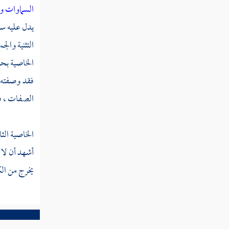
سورة الفرقان
السماوات 
يدل عليه سبح
سورة الشعراء
التثنية والج
سورة النمل
الخاصية بحس
سورة القصص
فقد وصفته ب
الصفات ، فث
سورة العنكبوت
سورة الروم
الخاصية الثا
سورة لقمان
أشهد أن لا إ
سورة السجدة
يخرج من الك
سورة الأحزاب
سورة سبأ