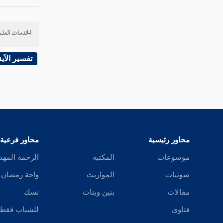
سورة فاطر
سورة يس
الخدمات العلم
سورة الصافات
تفسير الآية
سورة ص
سورة الزمر
سورة غافر
محاور رئيسية
محاور فرعية
سورة فصلت
موسوعات
المكتبة
الرحمة المهد
سورة الشورى
صوتيات
المواريث
واحة رمضان
سورة الزخرف
مقالات
بنين وبنات
نسك
فتاوى
للشباب فقط
سورة الدخان