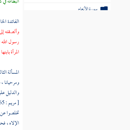
البطاقة في 
سورة الأنعام
الفائدة الخ
سورة الأعراف
وألصقته إلى
سورة الأنفال
رسول الله ص
سورة التوبة
المرأة بابنها
،
سورة يونس
المسألة الثال
سورة هود
ومرحيانا ، 
سورة يوسف
والدليل عليه
سورة الرعد
تخلصوا عن ه
سورة إبراهيم
الإلاه ، فح
سورة الحجر