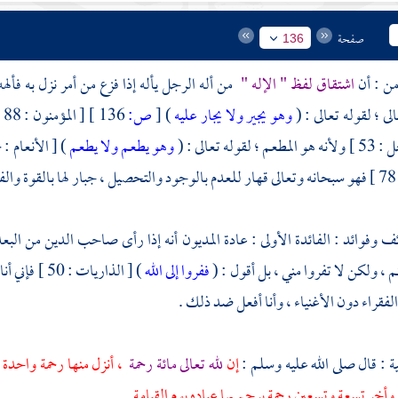
صفحة
136
امن : أن
اشتقاق لفظ " الإله "
من أله الرجل يأله إذا فزع من أمر نزل به فأله
ى ؛ لقوله تعالى : (
وهو يجير ولا يجار عليه
)
[
ص:
136 ]
[ المؤمنون : 88 ] ولأنه هو المنعم ؛ لقوله تعالى : (
 ؛ لقوله تعالى : (
وهو يطعم ولا يطعم
) [ الأنعام : 14 ] ولأنه هو الموجد ؛ لقوله تعالى : (
ه .
ف وفوائد : الفائدة الأولى : عادة المديون أنه إذا رأى صاحب الدين من البعد 
م ، ولكن لا تفروا مني ، بل أقول : (
ففروا إلى الله
) [ الذاريا
لفقراء دون الأغنياء ، وأنا أفعل ضد ذلك .
نية : قال صلى الله عليه وسلم :
إن
لله تعالى مائة رحمة
، أنزل منها رحمة واحدة ب
 وأخر تسعة وتسعين رحمة يرحم بها عباده يوم القيامة
.