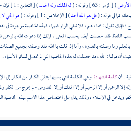
والأرض
) [ الزمر : 63 ] وقوله : (
له الملك وله الحمد
) [ التغاب
انه كما في قوله : (
قل هو الله أحد
) [ الإخلاص : 1 ] وقوله : (
هو الحي لا إ
مع ؛ فإنك تقول : هما ، هم ، فلا تبقي الواو فيهما ، فهذه الخاصية موجودة في 
ب اللفظ فقد حصلت أيضا بحسب المعنى ، فإنك إذا دعوت الله بالرحمن فقد و
العلم وما وصفته بالقدرة ، وأما إذا قلت يا الله فقد وصفته بجميع الصفات ؛
بت أن قولنا : الله ، قد حصلت له هذه الخاصية التي لم تحصل لسائر الأسماء .
نية : أن
كلمة الشهادة
وهي الكلمة التي بسببها ينتقل الكافر من الكفر إلى الإس
له إلا الرحمن أو إلا الرحيم أو إلا الملك أو إلا القدوس - لم يخرج من الكفر ولم 
فر ويدخل في الإسلام ، وذلك يدل على اختصاص هذا الاسم بهذه الخاصية الشري