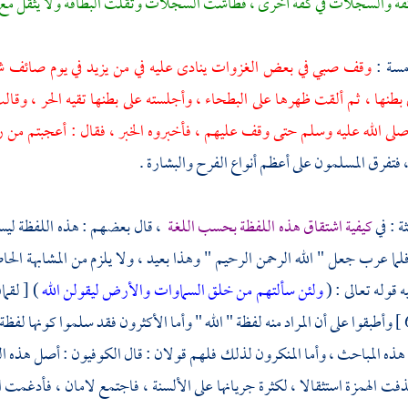
كفة والسجلات في كفة أخرى ، فطاشت السجلات وثقلت البطاقة ولا يثقل مع 
امسة :
وقف صبي في بعض الغزوات ينادى عليه في من يزيد في يوم صائف شد
 بطنها ، ثم ألقت ظهرها على البطحاء ، وأجلسته على بطنها تقيه الحر ، وقالت 
لى الله عليه وسلم حتى وقف عليهم ، فأخبروه الخبر ، فقال : أعجبتم من رح
 فتفرق المسلمون على أعظم أنواع الفرح والبشارة .
ثة : في
كيفية اشتقاق هذه اللفظة بحسب اللغة
، قال بعضهم : هذه اللفظة ليست ع
فلما عرب جعل " الله الرحمن الرحيم " وهذا بعيد ، ولا يلزم من المشابهة الحا
 قوله تعالى : (
ولئن سألتهم من خلق السماوات والأرض ليقولن الله
) [ لقمان : 25 ] وقا
[ مريم : 65 ] وأطبقوا على أن المراد منه لفظة " الله " وأما الأكثرون فقد سلموا كونها
ذه المباحث ، وأما المنكرون لذلك فلهم قولان : قال الكوفيون : أصل هذه ال
ذفت الهمزة استثقالا ، لكثرة جريانها على الألسنة ، فاجتمع لامان ، فأدغمت الأ