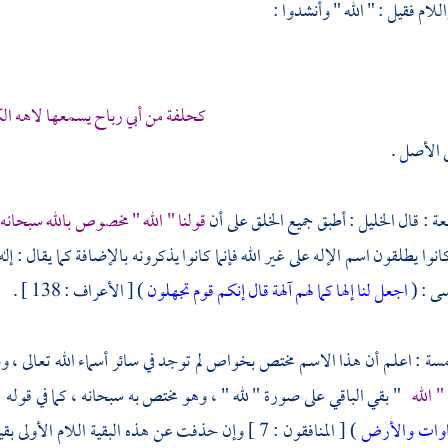
للام فقيل : " الله " وأنشدوا :
كحلفة من
أبي رباح
يسمعها لاهه الك
 الأصل .
بعة : قال
الخليل
: أطبق جميع الخلق على أن
قولنا " الله " مخصوص بالله سبحانه 
انوا يطلقون اسم الإله على غير الله فإنما كانوا يذكرونه بالإضافة كما يقال : إله 
سى
: (
اجعل لنا إلها كما لهم آلهة قال إنكم قوم تجهلون
) [ الأعراف : 138 ] .
امسة : اعلم أن هذا الاسم مختص بخواص لم توجد في سائر أسماء الله تعالى ، و
 الله
" بقي الباقي على صورة " لله " ، وهو مختص به سبحانه ، كما في قوله :
ماوات والأرض
) [ المنافقون : 7 ] وإن حذفت عن هذه البقية اللام الأولى بقيت البقية على صورة " له " كما في قوله تعالى : (