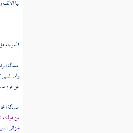
بها الألف وا
سورة النحل
سورة الإسراء
سورة الكهف
فأخرجه على
سورة مريم
المسألة الرا
سورة طه
وأما الذين ك
سورة الأنبياء
عن قوم
مو
سورة الحج
المسألة الخ
سورة المؤمنون
من قولك : "
سورة النور
خزائن الس