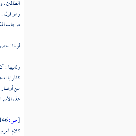
الظالمين ، 
سورة النور
وهو قول : 
سورة الفرقان
درجات المكا
سورة الشعراء
أولها : حصول
سورة النمل
سورة القصص
وثانيها : أ
سورة العنكبوت
كالمرايا ال
عن أوضار ا
سورة الروم
هذه الأسرار
سورة لقمان
سورة السجدة
[
ص:
146 ]
كلام العرب 
سورة الأحزاب