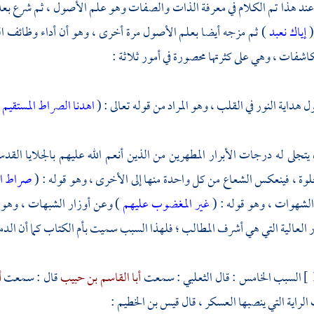
وعند هذا تم الكلام في معرفة الذات والصفات وهو علم الأصول ، ثم شرع بعده 
(
إياك نعبد
) ثم مزجه أيضا بعلم الأصول مرة أخرى ، وهو أن أداء وظائف العبو
شفات ، وهي على كثرتها محصورة في أمور ثلاثة :
 هداية النور في القلب ، وهو المراد من قوله تعالى : (
اهدنا الصراط المستقيم
.
ن يتجلى له درجات الأبرار المطهرين من الذين أنعم الله عليهم بالجلايا الق
مجلوة ، فينعكس الشعاع من كل واحدة منها إلى الأخرى ، وهو قوله : (
صراط ال
لشهوات ، وهو قوله : (
غير المغضوب عليهم
) وعن أوزار الشبهات ، وهو 
 العالية التي هي أشرف المطالب ؛ فلهذا السبب سميت بأم الكتاب كما أن الدماغ
السبب الخامس : قال
الثعلبي
: سمعت
أبا القاسم بن حبيب
قال : سمعت
أ
الراية التي ينصبها العسكر ، قال
قيس بن الخطيم
: