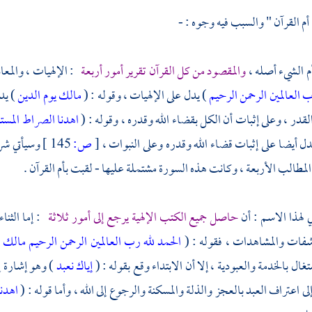
أم القرآن " والسبب فيه وجوه : -
أم الشيء أصله ،
والمقصود من كل القرآن تقرير أمور أربعة
: الإلهيات ، والمعاد
ب العالمين
الرحمن الرحيم
) يدل على الإلهيات ، وقوله : (
مالك يوم الدين
) يد
القدر ، وعلى إثبات أن الكل بقضاء الله وقدره ، وقوله : (
اهدنا الصراط المست
دل أيضا على إثبات قضاء الله وقدره وعلى النبوات ،
[
ص:
145 ]
وسيأتي شرح
المطالب الأربعة ، وكانت هذه السورة مشتملة عليها - لقبت بأم القرآن .
ي لهذا الاسم : أن
حاصل جميع الكتب الإلهية يرجع إلى أمور ثلاثة
: إما الثناء
فات والمشاهدات ، فقوله : (
الحمد لله رب العالمين
الرحمن الرحيم
مالك ي
تغال بالخدمة والعبودية ، إلا أن الابتداء وقع بقوله : (
إياك نعبد
) وهو إشارة إل
ى اعتراف العبد بالعجز والذلة والمسكنة والرجوع إلى الله ، وأما قوله : (
اهدن