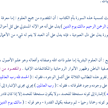
يات .
ث لتسمية هذه السورة بأم الكتاب : أن المقصود من جميع العلوم : إما معرفة عزة
ن
الرحمن الرحيم
مالك يوم الدين
) يدل على أنه هو الإله المستولي على كل أحوال
ورة يدل على ذل العبودية ، فإنه يدل على أن العبد لا يتم له شيء من الأعمال 
ع : أن العلوم البشرية إما علم ذات الله وصفاته وأفعاله وهو علم الأصول ، 
فية الباطن وظهور الأنوار الروحانية والمكاشفات الإلهية .
والمقصود من ا
تقرير هذه المطالب الثلاثة على أكمل الوجوه ، فقوله : (
الحمد لله رب العالمي
 على وجوده وجود مخلوقاته ، فقوله : (
رب العالمين
) يجري مجرى الإشارة إلى أن
ه
) إشارة إلى كونه مستحقا للحمد ، ولا يكون مستحقا للحمد إلا إذا كان قادرا
و كونه رحمانا رحيما - ثم وصفه بكمال القدرة - وهو قوله : (
مالك يوم الدي