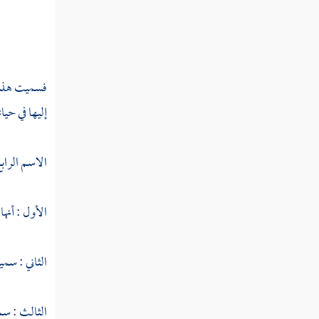
سورة سبأ
سورة فاطر
فسميت هذه ا
سورة يس
إليها في حيات
سورة الصافات
سورة ص
الاسم الرابع
سورة الزمر
الأول : أنها
سورة غافر
سورة فصلت
الثاني : سمي
سورة الشورى
الثالث : سم
سورة الزخرف