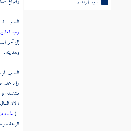
وأنواع الهدا
سورة إبراهيم
سورة الحجر
السبب الثال
سورة النحل
رب العالمي
إلى آخر الس
سورة الإسراء
وهدايته .
سورة الكهف
سورة مريم
السبب الراب
سورة طه
وإما علم تص
مشتملة على 
سورة الأنبياء
؛ لأن الدال
سورة الحج
: (
الحمد لل
سورة المؤمنون
الرحمة - وه