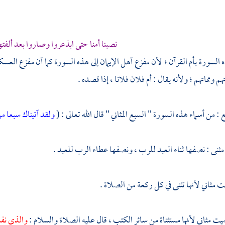
نصبنا أمنا حتى ابذعروا وصاروا بعد ألفت
لسورة بأم القرآن ؛ لأن مفزع أهل الإيمان إلى هذه السورة كما أن مفزع العسك
هم ومماتهم ؛ ولأنه يقال : أم فلان فلانا ، إذا قصده .
 : من أسماء هذه السورة " السبع المثاني " قال الله تعالى : (
ولقد آتيناك سبعا من
 مثنى : نصفها ثناء العبد للرب ، ونصفها عطاء الرب للعبد .
ت مثاني لأنها تثنى في كل ركعة من الصلاة .
يت مثاني لأنها مستثناة من سائر الكتب ، قال عليه الصلاة والسلام :
والذي نفسي