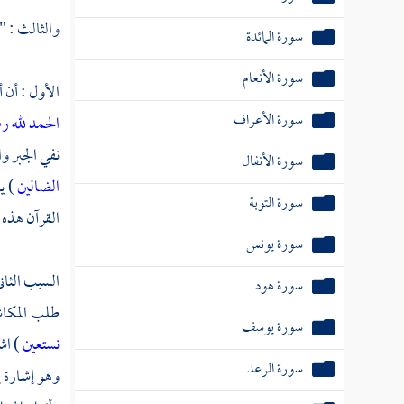
والثالث : " 
سورة المائدة
سورة الأنعام
الأول : أن 
سورة الأعراف
الحمد لله ر
نفي الجبر و
سورة الأنفال
الضالين
) ي
سورة التوبة
القرآن هذه 
سورة يونس
السبب الثان
سورة هود
طلب المكاش
سورة يوسف
نستعين
) اش
سورة الرعد
وهو إشارة إل