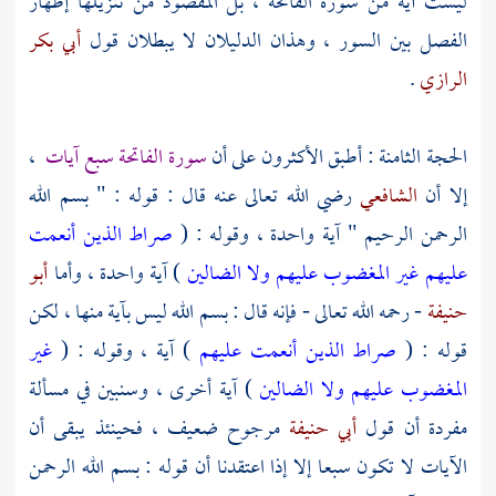
ليست آية من سورة الفاتحة ، بل المقصود من تنزيلها إظهار
الفصل بين السور ، وهذان الدليلان لا يبطلان قول
أبي بكر
الرازي
.
الحجة الثامنة : أطبق الأكثرون على أن
سورة الفاتحة سبع آيات
،
إلا أن
الشافعي
رضي الله تعالى عنه قال : قوله : " بسم الله
الرحمن الرحيم " آية واحدة ، وقوله : (
صراط الذين أنعمت
عليهم غير المغضوب عليهم ولا الضالين
) آية واحدة ، وأما
أبو
حنيفة
- رحمه الله تعالى - فإنه قال : بسم الله ليس بآية منها ، لكن
قوله : (
صراط الذين أنعمت عليهم
) آية ، وقوله : (
غير
المغضوب عليهم ولا الضالين
) آية أخرى ، وسنبين في مسألة
مفردة أن قول
أبي حنيفة
مرجوح ضعيف ، فحينئذ يبقى أن
الآيات لا تكون سبعا إلا إذا اعتقدنا أن قوله : بسم الله الرحمن