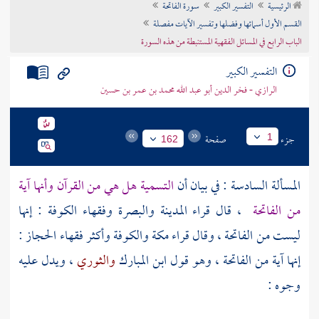
الرئيسية
التفسير الكبير
سورة الفاتحة
تراجم الأعلام
القسم الأول أسمائها وفضلها وتفسير الآيات مفصلة
الباب الرابع في المسائل الفقهية المستنبطة من هذه السورة
التفسير الكبير
الرازي - فخر الدين أبو عبد الله محمد بن عمر بن حسين
جزء
صفحة
1
162
المسألة السادسة : في بيان أن
التسمية هل هي من القرآن وأنها آية
من الفاتحة
، قال قراء
المدينة
والبصرة
وفقهاء
الكوفة
: إنها
ليست من الفاتحة ، وقال قراء
مكة
والكوفة
وأكثر فقهاء
الحجاز
:
إنها آية من الفاتحة ، وهو قول
ابن المبارك
والثوري
، ويدل عليه
وجوه :