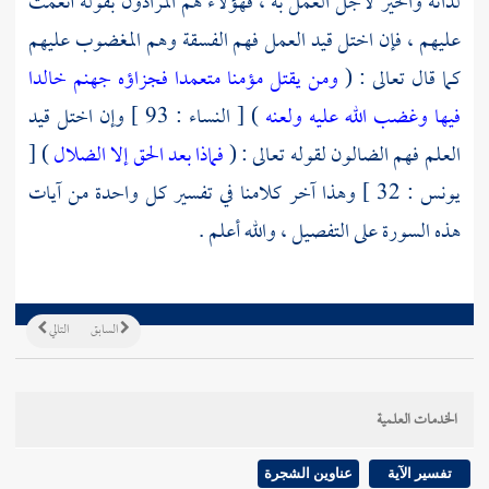
لذاته والخير لأجل العمل به ، فهؤلاء هم المرادون بقوله أنعمت
عليهم ، فإن اختل قيد العمل فهم الفسقة وهم المغضوب عليهم
كما قال تعالى : (
ومن يقتل مؤمنا متعمدا فجزاؤه جهنم خالدا
فيها وغضب الله عليه ولعنه
) [ النساء : 93 ] وإن اختل قيد
العلم فهم الضالون لقوله تعالى : (
فماذا بعد الحق إلا الضلال
) [
يونس : 32 ] وهذا آخر كلامنا في تفسير كل واحدة من آيات
هذه السورة على التفصيل ، والله أعلم .
السابق
التالي
الخدمات العلمية
تفسير الآية
عناوين الشجرة