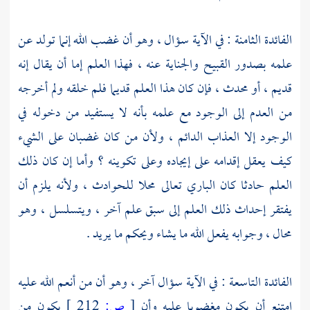
الفائدة الثامنة : في الآية سؤال ، وهو أن غضب الله إنما تولد عن
علمه بصدور القبيح والجناية عنه ، فهذا العلم إما أن يقال إنه
قديم ، أو محدث ، فإن كان هذا العلم قديما فلم خلقه ولم أخرجه
من العدم إلى الوجود مع علمه بأنه لا يستفيد من دخوله في
الوجود إلا العذاب الدائم ، ولأن من كان غضبان على الشيء
كيف يعقل إقدامه على إيجاده وعلى تكوينه ؟ وأما إن كان ذلك
العلم حادثا كان الباري تعالى محلا للحوادث ، ولأنه يلزم أن
يفتقر إحداث ذلك العلم إلى سبق علم آخر ، ويتسلسل ، وهو
محال ، وجوابه يفعل الله ما يشاء ويحكم ما يريد .
الفائدة التاسعة : في الآية سؤال آخر ، وهو أن من أنعم الله عليه
امتنع أن يكون مغضوبا عليه وأن
[
ص:
212 ]
يكون من