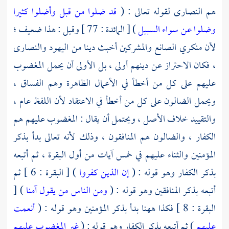
هم
النصارى
لقوله تعالى : (
قد ضلوا من قبل وأضلوا كثيرا
وضلوا عن سواء السبيل
) [ المائدة : 77 ] وقيل : هذا ضعيف ؛
لأن منكري الصانع والمشركين أخبث دينا من
اليهود
والنصارى
، فكان الاحتراز عن دينهم أولى ، بل الأولى أن يحمل المغضوب
عليهم على كل من أخطأ في الأعمال الظاهرة وهم الفساق ،
ويحمل الضالون على كل من أخطأ في الاعتقاد لأن اللفظ عام ،
والتقييد خلاف الأصل ، ويحتمل أن يقال : المغضوب عليهم هم
الكفار ، والضالون هم المنافقون ، وذلك لأنه تعالى بدأ بذكر
المؤمنين والثناء عليهم في خمس آيات من أول البقرة ، ثم أتبعه
بذكر الكفار وهو قوله : (
إن الذين كفروا
) [ البقرة : 6 ] ثم
أتبعه بذكر المنافقين وهو قوله : (
ومن الناس من يقول آمنا
) [
البقرة : 8 ] فكذا ههنا بدأ بذكر المؤمنين وهو قوله : (
أنعمت
عليهم
) ثم أتبعه بذكر الكفار وهو قوله : (
غير المغضوب عليهم