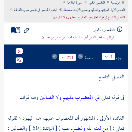
الرئيسية
التفسير الكبير
سورة الفاتحة
تراجم الأعلام
القسم الأول أسمائها وفضلها وتفسير الآيات مفصلة
الباب الخامس في تفسير سورة الفاتحة
الفصل التاسع في قوله تعالى غير المغضوب عليهم ولا الضالين
التفسير الكبير
الرازي - فخر الدين أبو عبد الله محمد بن عمر بن حسين
جزء
صفحة
1
211
الفصل التاسع
في قوله تعالى
غير المغضوب عليهم ولا الضالين
وفيه فوائد
الفائدة الأولى : المشهور أن المغضوب عليهم هم
اليهود
؛ لقوله
تعالى : (
من لعنه الله وغضب عليه
) [ المائدة : 60 ] والضالين :