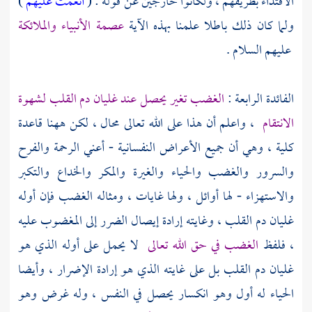
الاقتداء بطريقهم ، ولكانوا خارجين عن قوله : (
أنعمت عليهم
)
ولما كان ذلك باطلا علمنا بهذه الآية
عصمة الأنبياء والملائكة
عليهم السلام .
الفائدة الرابعة :
الغضب تغير يحصل عند غليان دم القلب لشهوة
الانتقام
، واعلم أن هذا على الله تعالى محال ، لكن ههنا قاعدة
كلية ، وهي أن جميع الأعراض النفسانية - أعني الرحمة والفرح
والسرور والغضب والحياء والغيرة والمكر والخداع والتكبر
والاستهزاء - لها أوائل ، ولها غايات ، ومثاله الغضب فإن أوله
غليان دم القلب ، وغايته إرادة إيصال الضرر إلى المغضوب عليه
، فلفظ
الغضب في حق الله تعالى
لا يحمل على أوله الذي هو
غليان دم القلب بل على غايته الذي هو إرادة الإضرار ، وأيضا
الحياء له أول وهو انكسار يحصل في النفس ، وله غرض وهو